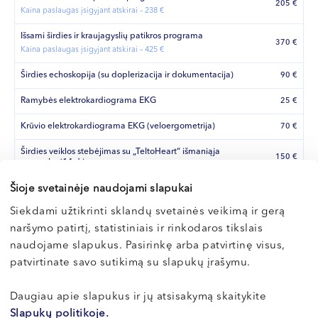
205 €
Kaina paslaugas įsigyjant atskirai – 238 €
Išsami širdies ir kraujagyslių patikros programa
370 €
Kaina paslaugas įsigyjant atskirai – 425 €
Širdies echoskopija (su doplerizacija ir dokumentacija)
90 €
Ramybės elektrokardiograma EKG
25 €
Krūvio elektrokardiograma EKG (veloergometrija)
70 €
Širdies veiklos stebėjimas su „TeltoHeart“ išmaniąja
150 €
apyranke (14 d.)
Šioje svetainėje naudojami slapukai
„TeltoHeart“ tyrimo komentavimas
50 €
Siekdami užtikrinti sklandų svetainės veikimą ir gerą
Holterio monitoravimas (24 val.)
70 €
naršymo patirtį, statistiniais ir rinkodaros tikslais
Holterio monitoravimas (48 val.)
110 €
naudojame slapukus. Pasirinkę arba patvirtinę visus,
patvirtinate savo sutikimą su slapukų įrašymu.
Paros kraujo spaudimo monitoravimas (1 para)
50 €
Paros kraujo spaudimo monitoravimas (antra para)
30 €
Daugiau apie slapukus ir jų atsisakymą skaitykite
Slapukų politikoje.
Kaklo kraujagyslių echoskopija
90 €