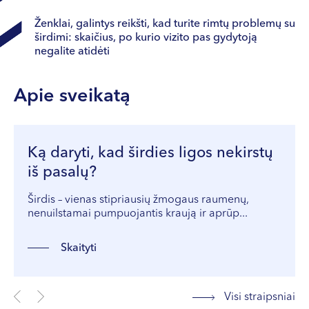
Ženklai, galintys reikšti, kad turite rimtų problemų su
širdimi: skaičius, po kurio vizito pas gydytoją
negalite atidėti
Apie sveikatą
Ką daryti, kad širdies ligos nekirstų
iš pasalų?
Širdis – vienas stipriausių žmogaus raumenų,
nenuilstamai pumpuojantis kraują ir aprūp...
Skaityti
Visi straipsniai