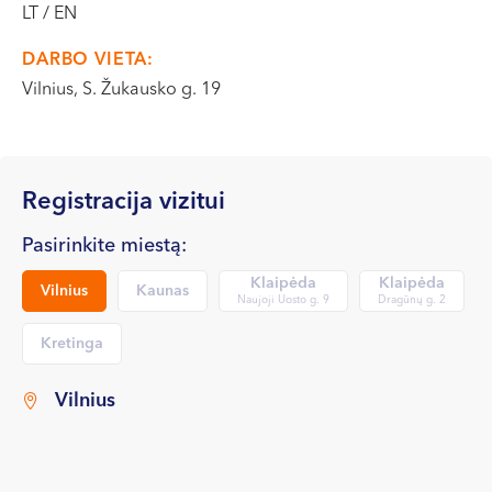
LT / EN
VI, VII --
DARBO VIETA:
Vilnius, S. Žukausko g. 19
Registracija vizitui
Pasirinkite miestą:
Klaipėda
Klaipėda
Vilnius
Kaunas
Naujoji Uosto g. 9
Dragūnų g. 2
Kretinga
Vilnius