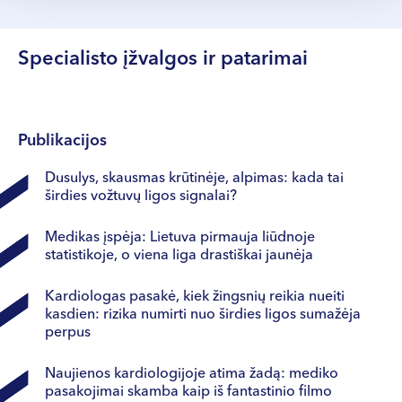
Barcelona sporto kardiologijos kursai
Europos kardiologų asociacija
2024 m. Technische Universität München
Europos prevencinės kardiologijos asociacija
universitetinė ligoninė, Prevencinės sporto
Lietuvos kardiologų draugija
Specialisto įžvalgos ir patarimai
medicinos ir sporto kardiologijos skyrius,
Miunchenas, Vokietija
2022–2024 m. Europos prevencinės kardiologijos
draugijos sporto kardiologijos kursai
Publikacijos
2022–2024 m. Europos kardiologų draugijos širdies
Dusulys, skausmas krūtinėje, alpimas: kada tai
nepakankamumo kongresas
širdies vožtuvų ligos signalai?
2020–2024 m. konferencija „Lietuvos kardiologija“
2019–2024 m. Europos kardiologų draugijos
Medikas įspėja: Lietuva pirmauja liūdnoje
kongresas
statistikoje, o viena liga drastiškai jaunėja
2023 m. Amsterdam UMC universitetinė ligoninė,
Sporto kardiologijos departamentas, Amsterdamas,
Kardiologas pasakė, kiek žingsnių reikia nueiti
Nyderlandai
kasdien: rizika numirti nuo širdies ligos sumažėja
2017 m. Salzburger Landeskliniken klinikos,
perpus
Zalcburgas, Austrija
Naujienos kardiologijoje atima žadą: mediko
pasakojimai skamba kaip iš fantastinio filmo