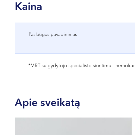
(papuošalus, diržus ir kt.), gali reikėti nusirengti savo 
Kaina
Paslaugos pavadinimas
*MRT su gydytojo specialisto siuntimu – nemok
Apie sveikatą