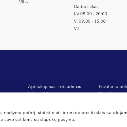
VII --
Darbo laikas:
I-V 08:00 - 20:00
VI 09:00 - 15:00
VII --
Apmokėjimas ir draudimas
Privatumo poli
Inbank lizingas
Slapukų nuost
 ir
General Financing banko
Vidaus tvarkos
medlizingas
Atsiliepimai
ą naršymo patirtį, statistiniais ir rinkodaros tikslais naudoja
ate savo sutikimą su slapukų įrašymu.