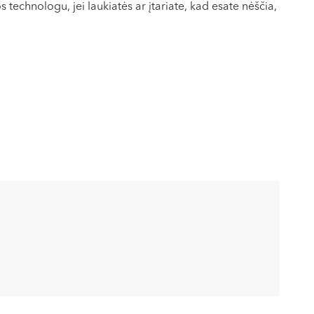
technologu, jei laukiatės ar įtariate, kad esate nėščia,
ralės suderinamumo su MRT aparatu.
vartoti reguliarius vaistus. Prieš tyrimą Jūsų bus
yrimą svarbu pašalinti visus metalinius daiktus