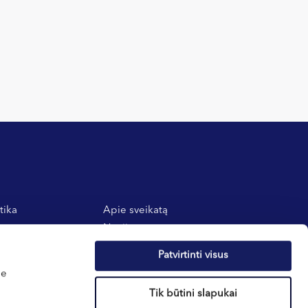
tika
Apie sveikatą
atos
Naujienos
 taisyklės
Dovanų kuponai
Patvirtinti visus
E-parduotuvė
me
Nėštumo skaičiuoklė
Tik būtini slapukai