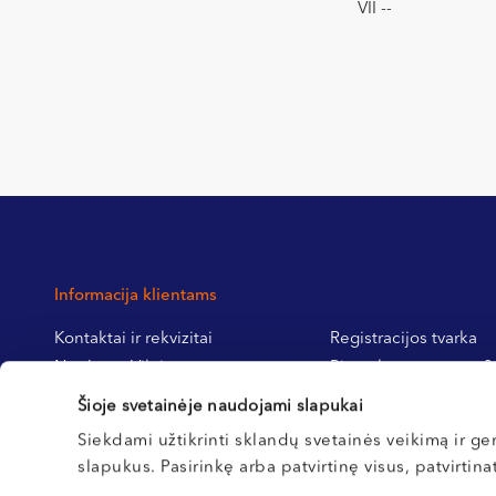
VII --
Informacija klientams
Kontaktai ir rekvizitai
Registracijos tvarka
Northway Vilnius
Pirmą kartą pas mus?
Northway Klaipėda
Pasiruošimas tyrimams
Šioje svetainėje naudojami slapukai
Northway Kretinga
operacijoms
Siekdami užtikrinti sklandų svetainės veikimą ir ger
Northway Kaunas
slapukus. Pasirinkę arba patvirtinę visus, patvirtin
Karjera