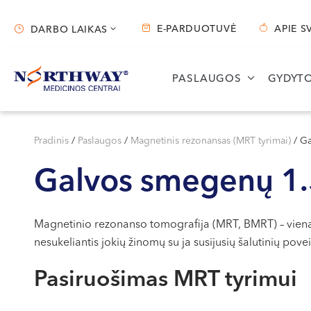
E-PARDUOTUVĖ
APIE S
DARBO LAIKAS
Darbo laikas
PASLAUGOS
GYDYTO
Vilnius
Kaunas
S. Žukausko g. 19
Miško g. 25A
Pradinis
/
Paslaugos
/
Magnetinis rezonansas (MRT tyrimai)
/
Ga
Darbo laikas:
Darbo laikas:
Galvos smegenų 1.
I-V 07:30 - 20:30
I-V 08:00 - 20:00
VI 09:00 - 15:00
VI 09:00 - 15:00
VII --
VII --
Magnetinio rezonanso tomografija (MRT, BMRT) – vienas
nesukeliantis jokių žinomų su ja susijusių šalutinių povei
Pasiruošimas MRT tyrimui