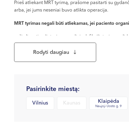
Prieš atliekant MRT tyrimą, prašome pasitarti su gydanč
arba, jei jums neseniai buvo atlikta operacija.
MRT tyrimas negali būti atliekamas, jei paciento organ
širdies stimuliatorius, poodinis defibriliatorius ar dirb
metalinės kabutės ar metalinės plokštelės smegenys
kraujagyslių, akių bei ausų implantai;
Rodyti daugiau
metaliniai implantai, kulkų likučiai, kurių sudėtyje yra
morfijaus, insulino ir kitų vaistų pompos;
kiti svetimkūniai – skeveldros, kiti nepaminėti elektr
reliatyvi kontraindikacija – nėštumas (pirmos 12 sav.)
Pasirinkite miestą:
moterims, turinčioms kontraceptinę spiralę, prieš t
Klaipėda
MRT tyrimas gali būti atliekamas, jei turite plombų ar k
Vilnius
Kaunas
Naujoji Uosto g. 9
Specialus pasiruošimas MRT tyrimui nėra reikalingas, jei n
paprašyta užpildyti specialų klausimyną, siekiant išsiaišk