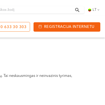
Ieškoti
LT
REGISTRACIJA INTERNETU
0 633 30 303
tinga
J. Basanavičiaus g. 80
bo laikas:
 08:00 - 20:00
VII --
 Tai neskausmingas ir neinvazinis tyrimas,