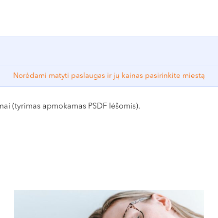
dėvimus rūbus, persirengti į vienkartinę aprangą, kurią galite įs
Norėdami matyti paslaugas ir jų kainas pasirinkite miestą
amai (tyrimas apmokamas PSDF lėšomis).