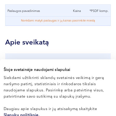
geležies, nikelio, kobalto;
VI, VII --
morfijaus, insulino ir kitų vaistų pompos;
Paslaugos pavadinimas
Kaina
*PSDF komp.
kiti svetimkūniai – skeveldros, kiti nepaminėti
elektroniniai, mechaniniai ar magnetiniai implantai;
Norėdami matyti paslaugas ir jų kainas pasirinkite miestą
reliatyvi kontraindikacija – nėštumas (pirmos 12 sav.);
moterims, turinčioms kontraceptinę spiralę, prieš
tyrimo atlikimą pasikonsultuoti su gydytoju
Apie sveikatą
ginekologu dėl spiralės suderinamumo su MRT
aparatu.
Lėtinis nuovargis ir perdegimas:
MRT tyrimas gali būti atliekamas, jei turite plombų ar
Šioje svetainėje naudojami slapukai
kaip atpažinti ir įveikti?
kitų dantų implantų.
Siekdami užtikrinti sklandų svetainės veikimą ir gerą
Lėtinis nuovargis (dažnai apibūdinamas kaip
naršymo patirtį, statistiniais ir rinkodaros tikslais
Specialus pasiruošimas MRT tyrimui nėra reikalingas, jei
perdegimas ar išsekimas) nėra tik laikinas nuov...
naudojame slapukus. Pasirinkę arba patvirtinę visus,
nenurodyta kitaip. Prieš tyrimą galite įprastai valgyti ir
patvirtinate savo sutikimą su slapukų įrašymu.
gerti, vartoti reguliarius vaistus. Prieš tyrimą Jūsų bus
Skaityti
paprašyta užpildyti specialų klausimyną, siekiant
Daugiau apie slapukus ir jų atsisakymą skaitykite
išsiaiškinti, ar nėra jokių kontraindikacijų jam atlikti. Taip
Slapukų politikoje.