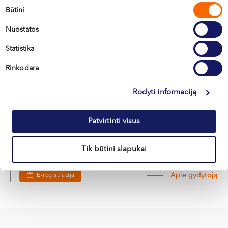
Klaipėda, Naujoji Uosto g. 9
Sutikimo
Būtini
pasirinkimas
Nuostatos
Apie gydytoją
E-registracija
Statistika
Rinkodara
Otilija
Rodyti informaciją
KUTANOVAITĖ
Veido ir žandikaulių chirurgė
Patvirtinti visus
LT , EN , RU
Vilnius, S. Žukausko g. 19
Tik būtini slapukai
Apie gydytoją
E-registracija