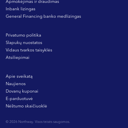
Apmokėjimas ir draudimas
Inbank lizingas
General Financing banko medlizingas
Privatumo politika
Slapukų nuostatos
Vidaus tvarkos taisyklės
Atsiliepimai
Apie sveikatą
Naujienos
Dovanų kuponai
E-parduotuvė
Nėštumo skaičiuoklė
© 2026 Northway. Visos teisės saugomos.