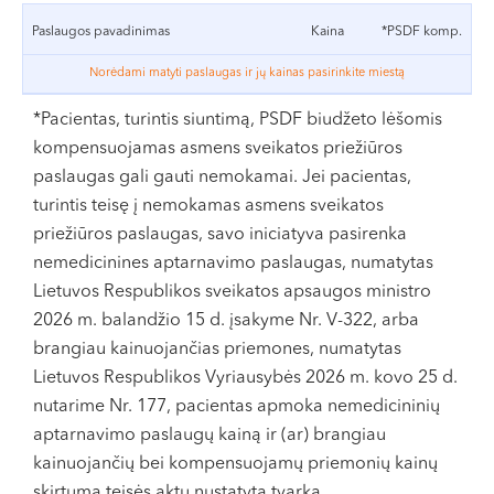
problemų – juos pašalinti. Šių dantų šalinimas dėl jų
VI, VII --
Paslaugos pavadinimas
Kaina
*PSDF komp.
padėties dažnai yra sudėtingesnis nei kitų dantų, neretai
juos reikia dalinti dalimis, gręžti juos dengiantį kaulą.
Norėdami matyti paslaugas ir jų kainas pasirinkite miestą
Medicinos centro „Northway“ specialistai profesionaliai
*Pacientas, turintis siuntimą, PSDF biudžeto lėšomis
ir neskausmingai atliks šią procedūrą
bendrinėje
kompensuojamas asmens sveikatos priežiūros
nejautroje
(intraveninėje sedacijoje).
paslaugas gali gauti nemokamai. Jei pacientas,
turintis teisę į nemokamas asmens sveikatos
O jei bijote, esate turėję neigiamos patirties dantų
priežiūros paslaugas, savo iniciatyva pasirenka
gydymo metu, norite pašalinti visus protinius dantis iš
nemedicinines aptarnavimo paslaugas, numatytas
karto, bet negalite laukti ilgų eilių, mūsų centro burnos
Lietuvos Respublikos sveikatos apsaugos ministro
chirurgai pasirūpins Jumis, užtikrins aukščiausią gydymo
2026 m. balandžio 15 d. įsakyme Nr. V-322, arba
ir pooperacinės priežiūros lygį.
brangiau kainuojančias priemones, numatytas
Lietuvos Respublikos Vyriausybės 2026 m. kovo 25 d.
nutarime Nr. 177, pacientas apmoka nemedicininių
aptarnavimo paslaugų kainą ir (ar) brangiau
kainuojančių bei kompensuojamų priemonių kainų
skirtumą teisės aktų nustatyta tvarka.