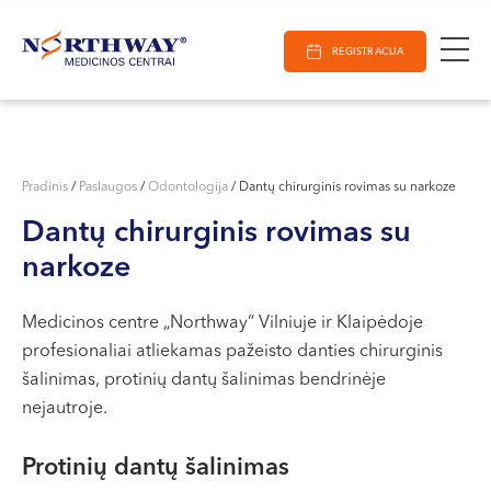
Ieškoti
E-Registracija
Darbo laikas
Paieška
REGISTRACIJA
VILNIUJE
KAUNE
Vilnius
KLAIPĖDOJE
S. Žukausko g. 19
Pradinis
/
Paslaugos
/
Odontologija
/
Dantų chirurginis rovimas su narkoze
Darbo laikas:
Dantų chirurginis rovimas su
I-V 07:30 - 20:30
narkoze
VI 09:00 - 15:00
VII --
Medicinos centre „Northway“ Vilniuje ir Klaipėdoje
Kaunas
profesionaliai atliekamas pažeisto danties chirurginis
Miško g. 25A
šalinimas, protinių dantų šalinimas bendrinėje
nejautroje.
Darbo laikas:
I-V 08:00 - 20:00
Protinių dantų šalinimas
VI 09:00 - 15:00