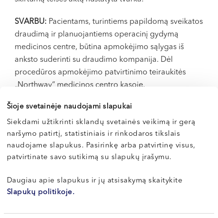
SVARBU:
Pacientams, turintiems papildomą sveikatos
draudimą ir planuojantiems operacinį gydymą
medicinos centre, būtina apmokėjimo sąlygas iš
anksto suderinti su draudimo kompanija. Dėl
procedūros apmokėjimo patvirtinimo teiraukitės
„Northway“ medicinos centro kasoje.
Šioje svetainėje naudojami slapukai
Paslaugas teikiantys gydytojai
Siekdami užtikrinti sklandų svetainės veikimą ir gerą
naršymo patirtį, statistiniais ir rinkodaros tikslais
naudojame slapukus. Pasirinkę arba patvirtinę visus,
Dr. Ieva
patvirtinate savo sutikimą su slapukų įrašymu.
GENDVILIENĖ
Daugiau apie slapukus ir jų atsisakymą skaitykite
Burnos chirurgė
Slapukų politikoje.
LT , EN , RU
Vilnius, S. Žukausko g. 19