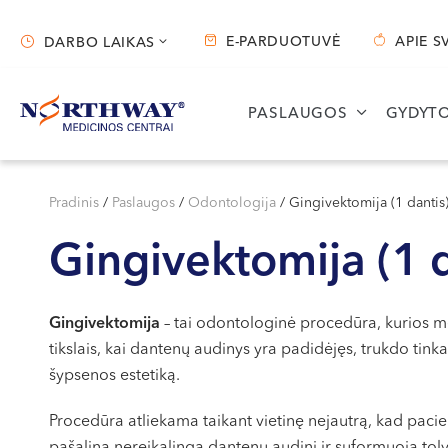
E-PARDUOTUVĖ
APIE S
DARBO LAIKAS
Darbo laikas
PASLAUGOS
GYDYTO
Vilnius
Kaunas
S. Žukausko g. 19
Miško g. 25A
Pradinis
/
Paslaugos
/
Odontologija
/
Gingivektomija (1 dantis
Darbo laikas:
Darbo laikas:
Gingivektomija (1 
I-V 07:30 - 20:30
I-V 08:00 - 20:00
VI 09:00 - 15:00
VI 09:00 - 15:00
VII --
VII --
Gingivektomija
– tai odontologinė procedūra, kurios me
tikslais, kai dantenų audinys yra padidėjęs, trukdo tin
šypsenos estetiką.
Procedūra atliekama taikant vietinę nejautrą, kad pacie