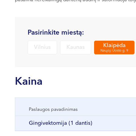
pašalina nereikalingą dantenų audinį ir suformuoja toly
Pasirinkite miestą:
Klaipėda
Vilnius
Kaunas
Naujoji Uosto g. 9
Kaina
Paslaugos pavadinimas
Gingivektomija (1 dantis)