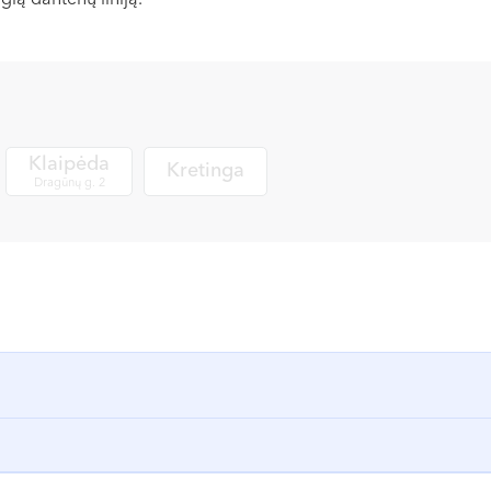
gią dantenų liniją.
Klaipėda
Kretinga
Dragūnų g. 2