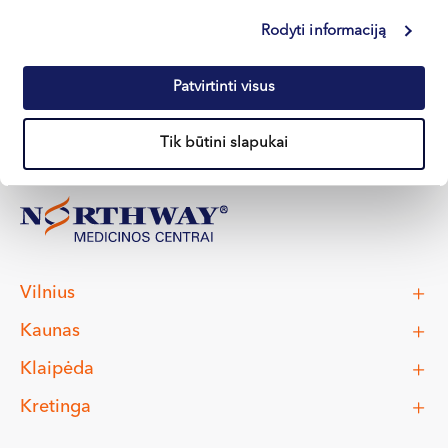
Rodyti informaciją
Apie gydytoją
Patvirtinti visus
Tik būtini slapukai
Vilnius
Kaunas
Klaipėda
Kretinga