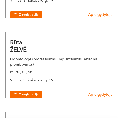
Vilnius, S. Žukausko g. 19
VI, VII --
Apie gydytoją
E-registracija
Rūta
ŽELVĖ
Odontologė (protezavimas, implantavimas, estetinis
plombavimas)
LT , EN , RU , DE
Vilnius, S. Žukausko g. 19
Apie gydytoją
E-registracija