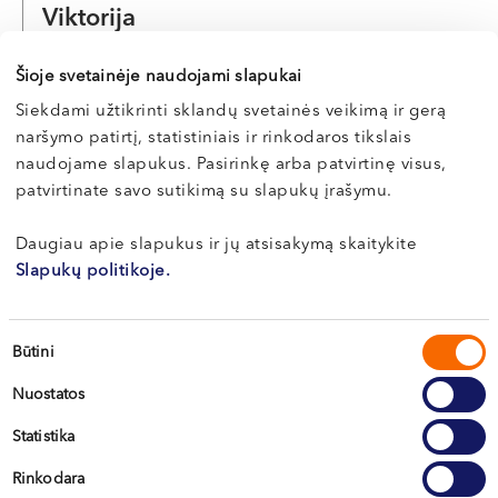
Viktorija
ČEPAITIENĖ
Šioje svetainėje naudojami slapukai
Burnos higienistė
Siekdami užtikrinti sklandų svetainės veikimą ir gerą
LT , EN
naršymo patirtį, statistiniais ir rinkodaros tikslais
Klaipėda, Naujoji Uosto g. 9
naudojame slapukus. Pasirinkę arba patvirtinę visus,
Kretinga, J. Basanavičiaus g. 80
patvirtinate savo sutikimą su slapukų įrašymu.
Apie gydytoją
E-registracija
Daugiau apie slapukus ir jų atsisakymą skaitykite
Slapukų politikoje.
Sutikimo
Daiva
Būtini
pasirinkimas
GELAŽIENĖ
Nuostatos
Periodontologė
Statistika
LT , EN , RU
Rinkodara
Vilnius, S. Žukausko g. 19