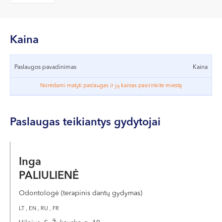
VII --
Klaipėda
Dragūnų g. 2
Kaina
Darbo laikas:
I-V 08:00 - 20:00
Paslaugos pavadinimas
Kaina
VI, VII --
Norėdami matyti paslaugas ir jų kainas pasirinkite miestą
Naujoji Uosto g. 9
Darbo laikas:
Paslaugas teikiantys gydytojai
I-V 08:00 - 20:00
VI 09:00 - 15:00
VII --
Inga
Kretinga
PALIULIENĖ
J. Basanavičiaus g. 80
Odontologė (terapinis dantų gydymas)
Darbo laikas:
LT , EN , RU , FR
I-V 08:00 - 20:00