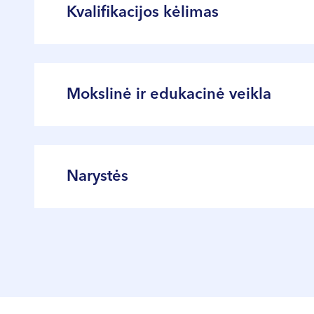
Vienos zonos pakartotinė kompiuterinė to
Kvalifikacijos kėlimas
Protezo pataisa
2021 m. spalio mėn. nuotolinis seminaras
Kasmet dalyvauja nacionaliniuose ir tarp
Mokslinė ir edukacinė veikla
Skaito mokslinius pranešimus
Organizavo ir vedė paskaitų ciklą „Nuo bur
Narystės
Publikacijų apie burnos bei dantų priežiūr
Lietuvos Respublikos odontologų rūmai
International Digital Smile Design (DSD)