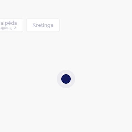
laipėda
Kretinga
agūnų g. 2