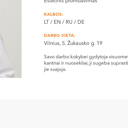
Estetinis plombavimas
KALBOS:
LT / EN / RU / DE
DARBO VIETA:
Vilnius, S. Žukausko g. 19
Savo darbo kokybei gydytoja visuomet 
kantriai ir nuosekliai, ji sugeba supras
jie svajoja.