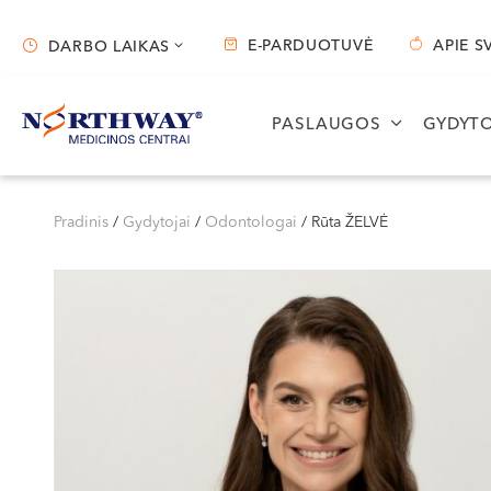
E-PARDUOTUVĖ
APIE S
DARBO LAIKAS
Darbo laikas
PASLAUGOS
GYDYTO
Vilnius
Kaunas
S. Žukausko g. 19
Miško g. 25A
Pradinis
/
Gydytojai
/
Odontologai
/
Rūta ŽELVĖ
Darbo laikas:
Darbo laikas:
I-V 07:30 - 20:30
I-V 08:00 - 20:00
VI 09:00 - 15:00
VI 09:00 - 15:00
VII --
VII --