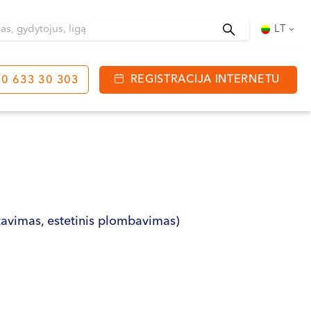
Ieškoti
LT
REGISTRACIJA INTERNETU
0 633 30 303
tinga
J. Basanavičiaus g. 80
bo laikas:
 08:00 - 20:00
VII --
avimas, estetinis plombavimas)