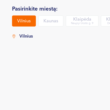
Pasirinkite miestą:
Klaipėda
K
Vilnius
Kaunas
Naujoji Uosto g. 9
Dr
Vilnius