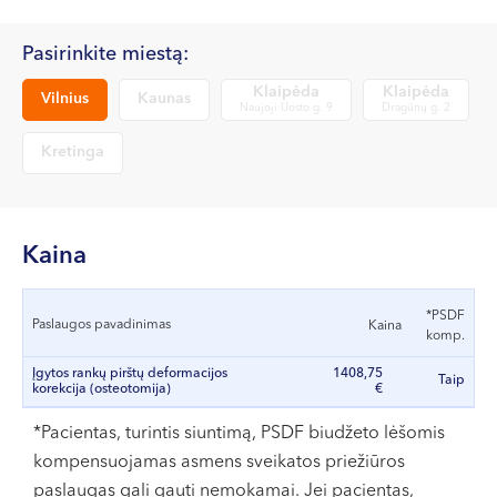
VII --
Klaipėda
Pasirinkite miestą:
Dragūnų g. 2
Klaipėda
Klaipėda
Vilnius
Kaunas
Naujoji Uosto g. 9
Dragūnų g. 2
Darbo laikas:
I-V 08:00 - 20:00
Kretinga
VI, VII --
Naujoji Uosto g. 9
Darbo laikas:
Kaina
I-V 08:00 - 20:00
VI 09:00 - 15:00
*PSDF
Paslaugos pavadinimas
Kaina
VII --
komp.
Kretinga
Įgytos rankų pirštų deformacijos
1408,75
Taip
korekcija (osteotomija)
€
J. Basanavičiaus g. 80
*Pacientas, turintis siuntimą, PSDF biudžeto lėšomis
Darbo laikas:
kompensuojamas asmens sveikatos priežiūros
I-V 08:00 - 20:00
paslaugas gali gauti nemokamai. Jei pacientas,