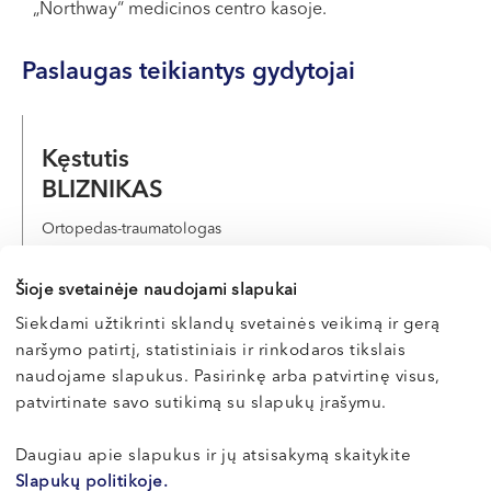
„Northway“ medicinos centro kasoje.
Paslaugas teikiantys gydytojai
Kęstutis
BLIZNIKAS
Ortopedas-traumatologas
LT , EN , RU
Šioje svetainėje naudojami slapukai
Vilnius, S. Žukausko g. 19
Siekdami užtikrinti sklandų svetainės veikimą ir gerą
naršymo patirtį, statistiniais ir rinkodaros tikslais
Apie gydytoją
naudojame slapukus. Pasirinkę arba patvirtinę visus,
patvirtinate savo sutikimą su slapukų įrašymu.
Daugiau apie slapukus ir jų atsisakymą skaitykite
Darius
Slapukų politikoje.