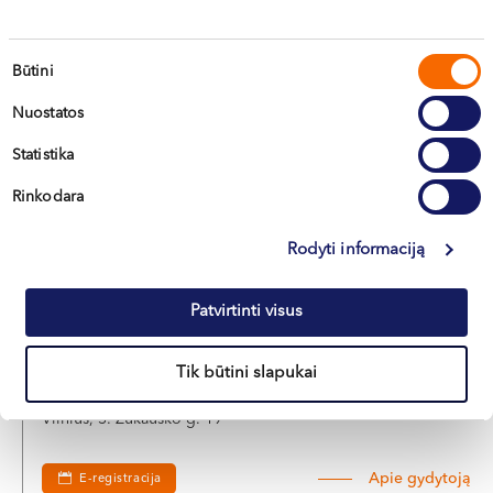
JAUNIŠKIS
Plastinės ir rekonstrukcinės chirurgijos gydytojas
Sutikimo
Būtini
LT , EN , RU
pasirinkimas
Vilnius, S. Žukausko g. 19
Nuostatos
Statistika
Apie gydytoją
E-registracija
Rinkodara
Rodyti informaciją
Dr. Arūnas
JANKAUSKAS
Patvirtinti visus
Plastinės ir rekonstrukcinės chirurgijos gydytojas
Tik būtini slapukai
LT , EN , RU
Vilnius, S. Žukausko g. 19
Apie gydytoją
E-registracija