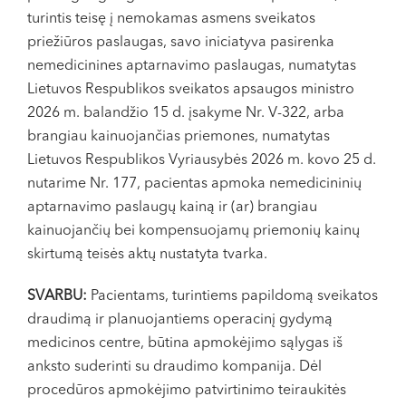
VI, VII --
turintis teisę į nemokamas asmens sveikatos
priežiūros paslaugas, savo iniciatyva pasirenka
nemedicinines aptarnavimo paslaugas, numatytas
Lietuvos Respublikos sveikatos apsaugos ministro
2026 m. balandžio 15 d. įsakyme Nr. V-322, arba
brangiau kainuojančias priemones, numatytas
Lietuvos Respublikos Vyriausybės 2026 m. kovo 25 d.
nutarime Nr. 177, pacientas apmoka nemedicininių
aptarnavimo paslaugų kainą ir (ar) brangiau
kainuojančių bei kompensuojamų priemonių kainų
skirtumą teisės aktų nustatyta tvarka.
SVARBU:
Pacientams, turintiems papildomą sveikatos
draudimą ir planuojantiems operacinį gydymą
medicinos centre, būtina apmokėjimo sąlygas iš
anksto suderinti su draudimo kompanija. Dėl
procedūros apmokėjimo patvirtinimo teiraukitės