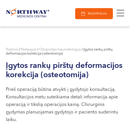
Ieškoti
E-Registracija
Darbo laikas
Paieška
REGISTRACIJA
VILNIUJE
KAUNE
Vilnius
KLAIPĖDOJE
S. Žukausko g. 19
Pradinis
/
Paslaugos
/
Ortopedija-traumatologija
/
Įgytos rankų pirštų
deformacijos korekcija (osteotomija)
Darbo laikas:
I-V 07:30 - 20:30
Įgytos rankų pirštų deformacijos
VI 09:00 - 15:00
korekcija (osteotomija)
VII --
Kaunas
Prieš operaciją būtina atvykti į gydytojo konsultaciją.
Konsultacijos metu suteikiama detali informacija apie
Miško g. 25A
operaciją ir tikslią operacijos kainą. Chirurginis
Darbo laikas:
gydymas planuojamas gydytojo ir paciento suderintu
I-V 08:00 - 20:00
laiku.
VI 09:00 - 15:00