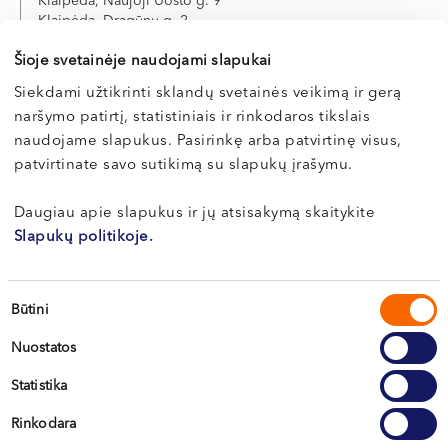
Klaipėda, Naujoji Uosto g. 9
Klaipėda, Dragūnų g. 2
Šioje svetainėje naudojami slapukai
Apie gydytoją
E-registracija
Siekdami užtikrinti sklandų svetainės veikimą ir gerą
naršymo patirtį, statistiniais ir rinkodaros tikslais
naudojame slapukus. Pasirinkę arba patvirtinę visus,
patvirtinate savo sutikimą su slapukų įrašymu.
Marijus
ŽVIKAS
Daugiau apie slapukus ir jų atsisakymą skaitykite
Slapukų politikoje.
Ortopedas-traumatologas
LT , EN
Sutikimo
Klaipėda, Naujoji Uosto g. 9
Būtini
pasirinkimas
Nuostatos
Apie gydytoją
E-registracija
Statistika
Rinkodara