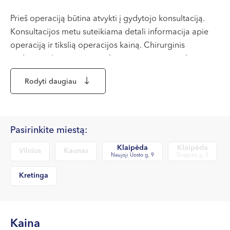
VII --
Klaipėda
Prieš operaciją būtina atvykti į gydytojo konsultaciją.
Konsultacijos metu suteikiama detali informacija apie
Dragūnų g. 2
operaciją ir tikslią operacijos kainą. Chirurginis
Darbo laikas:
gydymas planuojamas gydytojo ir paciento suderintu
I-V 08:00 - 20:00
laiku.
VI, VII --
Rodyti daugiau
Naujoji Uosto g. 9
Darbo laikas:
Pasirinkite miestą:
I-V 08:00 - 20:00
VI 09:00 - 15:00
Klaipėda
Klaipėda
Vilnius
Kaunas
VII --
Naujoji Uosto g. 9
Dragūnų g. 2
Kretinga
Kretinga
J. Basanavičiaus g. 80
Darbo laikas:
Kaina
I-V 08:00 - 20:00