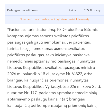
VI, VII --
Paslaugos pavadinimas
Kaina
*PSDF komp.
Norėdami matyti paslaugas ir jų kainas pasirinkite miestą
*Pacientas, turintis siuntimą, PSDF biudžeto lėšomis
kompensuojamas asmens sveikatos priežiūros
paslaugas gali gauti nemokamai. Jei pacientas,
turintis teisę į nemokamas asmens sveikatos
priežiūros paslaugas, savo iniciatyva pasirenka
nemedicinines aptarnavimo paslaugas, numatytas
Lietuvos Respublikos sveikatos apsaugos ministro
2026 m. balandžio 15 d. įsakyme Nr. V-322, arba
brangiau kainuojančias priemones, numatytas
Lietuvos Respublikos Vyriausybės 2026 m. kovo 25 d.
nutarime Nr. 177, pacientas apmoka nemedicininių
aptarnavimo paslaugų kainą ir (ar) brangiau
kainuojančių bei kompensuojamų priemonių kainų