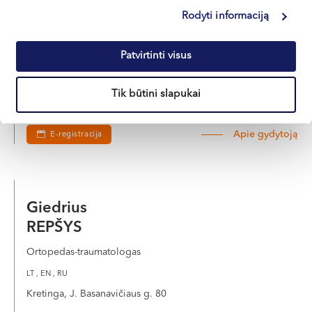
Artūras
Rodyti informaciją
ŠARKEVIČIUS
Ortopedas-traumatologas
Patvirtinti visus
LT , EN , RU
Tik būtini slapukai
Kretinga, J. Basanavičiaus g. 80
Apie gydytoją
E-registracija
Giedrius
REPŠYS
Ortopedas-traumatologas
LT , EN , RU
Kretinga, J. Basanavičiaus g. 80