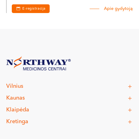
Apie gydytoją
E-registracija
Vilnius
Kaunas
Klaipėda
Kretinga