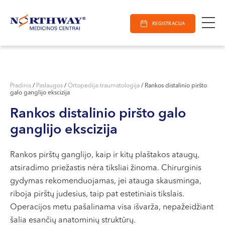
Ieškoti
E-Registracija
Darbo laikas
Paieška
REGISTRACIJA
VILNIUJE
KAUNE
Vilnius
KLAIPĖDOJE
S. Žukausko g. 19
Pradinis
/
Paslaugos
/
Ortopedija-traumatologija
/
Rankos distalinio piršto
galo ganglijo ekscizija
Darbo laikas:
I-V 07:30 - 20:30
Rankos distalinio piršto galo
VI 09:00 - 15:00
ganglijo ekscizija
VII --
Kaunas
Rankos pirštų ganglijo, kaip ir kitų plaštakos ataugų,
atsiradimo priežastis nėra tiksliai žinoma. Chirurginis
Miško g. 25A
gydymas rekomenduojamas, jei atauga skausminga,
Darbo laikas:
riboja pirštų judesius, taip pat estetiniais tikslais.
I-V 08:00 - 20:00
Operacijos metu pašalinama visa išvarža, nepažeidžiant
VI 09:00 - 15:00
šalia esančių anatominių struktūrų.