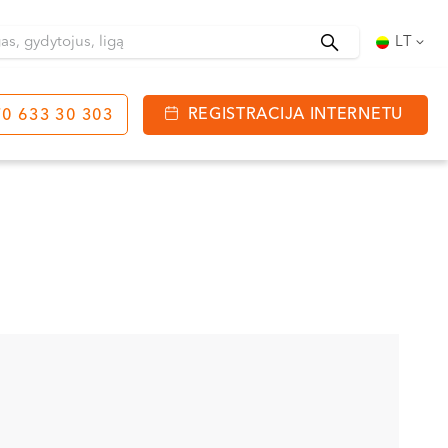
Ieškoti
LT
REGISTRACIJA INTERNETU
0 633 30 303
tinga
J. Basanavičiaus g. 80
bo laikas:
 08:00 - 20:00
VII --