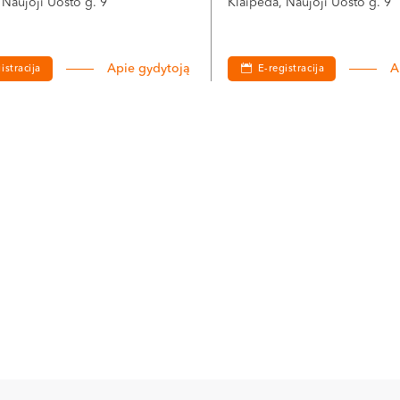
 Naujoji Uosto g. 9
Klaipėda, Naujoji Uosto g. 9
Apie gydytoją
A
istracija
E-registracija