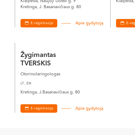
Klaipėda, Naujoji Uosto g. 9
Klaipėda,
Kretinga, J. Basanavičiaus g. 80
Apie gydytoją
E-registracija
E-reg
Žygimantas
TVERSKIS
Otorinolaringologas
LT , EN
Kretinga, J.Basanavičiaus g. 80
Apie gydytoją
E-registracija