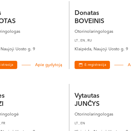
s
Donatas
OTAS
BOVEINIS
ringologas
Otorinolaringologas
LT , EN , RU
 Naujoji Uosto g. 9
Klaipėda, Naujoji Uosto g. 9
Apie gydytoją
A
istracija
E-registracija
es
Vytautas
I
JUNČYS
aringologė
Otorinolaringologas
, FR
LT , EN