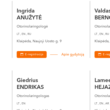
Ingrida
Valda
ANUŽYTĖ
BERN
Otorinolaringologė
Otorinola
LT , EN , RU
LT , EN , RU
Klaipėda, Naujoji Uosto g. 9
Klaipėda,
Apie gydytoją
E-registracija
E-reg
Giedrius
Lame
ENDRIKAS
HEJAZ
Otorinolaringologas
Otorinol
LT , EN
LT , EN , AR 