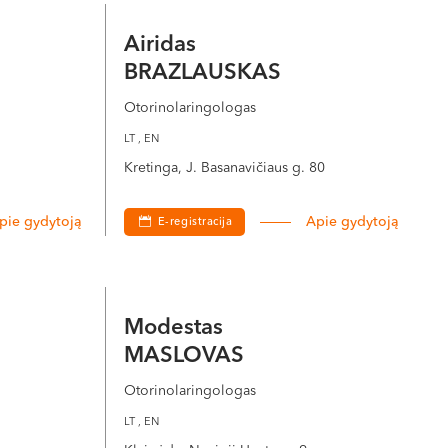
Airidas
BRAZLAUSKAS
Otorinolaringologas
LT , EN
Kretinga, J. Basanavičiaus g. 80
pie gydytoją
Apie gydytoją
E-registracija
Modestas
MASLOVAS
Otorinolaringologas
LT , EN