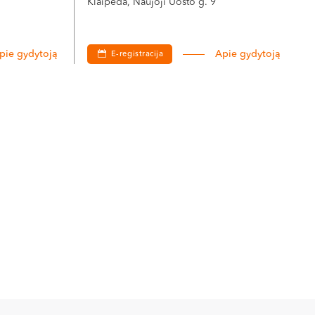
Klaipėda, Naujoji Uosto g. 9
pie gydytoją
Apie gydytoją
E-registracija