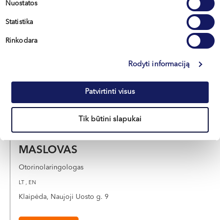
Nuostatos
JUNČYS
Statistika
Otorinolaringologas
Rinkodara
LT , EN
Klaipėda, Naujoji Uosto g. 9
Rodyti informaciją
Apie gydytoją
E-registracija
Patvirtinti visus
Tik būtini slapukai
Modestas
MASLOVAS
Otorinolaringologas
LT , EN
Klaipėda, Naujoji Uosto g. 9