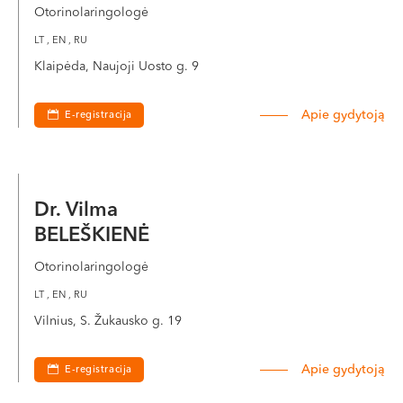
VI, VII --
Otorinolaringologė
LT , EN , RU
Klaipėda, Naujoji Uosto g. 9
Apie gydytoją
E-registracija
Dr. Vilma
BELEŠKIENĖ
Otorinolaringologė
LT , EN , RU
Vilnius, S. Žukausko g. 19
Apie gydytoją
E-registracija