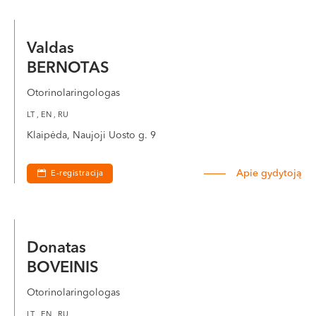
Valdas
BERNOTAS
Otorinolaringologas
LT , EN , RU
Klaipėda, Naujoji Uosto g. 9
Apie gydytoją
E-registracija
Donatas
BOVEINIS
Otorinolaringologas
LT , EN , RU