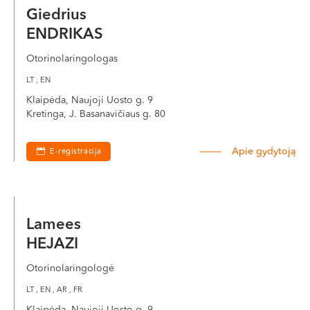
Giedrius
ENDRIKAS
Otorinolaringologas
LT , EN
Klaipėda, Naujoji Uosto g. 9
Kretinga, J. Basanavičiaus g. 80
Apie gydytoją
E-registracija
Lamees
HEJAZI
Otorinolaringologė
LT , EN , AR , FR