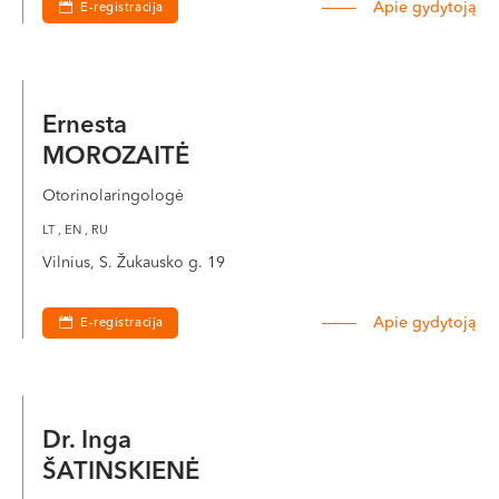
Apie gydytoją
E-registracija
Ernesta
MOROZAITĖ
Otorinolaringologė
LT , EN , RU
Vilnius, S. Žukausko g. 19
Apie gydytoją
E-registracija
Dr. Inga
ŠATINSKIENĖ