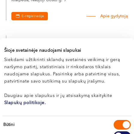
Klaipėda, Naujoji Uosto g. 9
Apie gydytoją
E-registracija
Dr. Justinas
Šioje svetainėje naudojami slapukai
IVAŠKA
Siekdami užtikrinti sklandų svetainės veikimą ir gerą
Otorinolaringologas
naršymo patirtį, statistiniais ir rinkodaros tikslais
naudojame slapukus. Pasirinkę arba patvirtinę visus,
LT , EN , RU
patvirtinate savo sutikimą su slapukų įrašymu.
Vilnius, S. Žukausko g. 19
Daugiau apie slapukus ir jų atsisakymą skaitykite
Apie gydytoją
E-registracija
Slapukų politikoje.
Sutikimo
Būtini
pasirinkimas
Vytautas