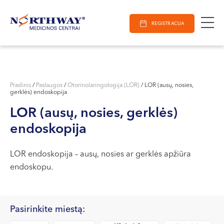
Ieškoti
E-Registracija
Darbo laikas
Paieška
REGISTRACIJA
VILNIUJE
KAUNE
Vilnius
KLAIPĖDOJE
S. Žukausko g. 19
Pradinis
/
Paslaugos
/
Otorinolaringologija (LOR)
/
LOR (ausų, nosies,
gerklės) endoskopija
Darbo laikas:
I-V 07:30 - 20:30
LOR (ausų, nosies, gerklės)
VI 09:00 - 15:00
endoskopija
VII --
Kaunas
LOR endoskopija – ausų, nosies ar gerklės apžiūra
endoskopu.
Miško g. 25A
Darbo laikas:
I-V 08:00 - 20:00
Pasirinkite miestą:
VI 09:00 - 15:00