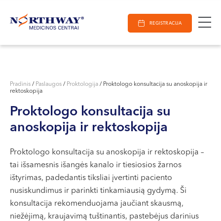
Ieškoti
E-Registracija
Darbo laikas
Paieška
REGISTRACIJA
VILNIUJE
KAUNE
Vilnius
KLAIPĖDOJE
S. Žukausko g. 19
Pradinis
/
Paslaugos
/
Proktologija
/
Proktologo konsultacija su anoskopija ir
rektoskopija
Darbo laikas:
I-V 07:30 - 20:30
Proktologo konsultacija su
VI 09:00 - 15:00
anoskopija ir rektoskopija
VII --
Kaunas
Proktologo konsultacija su anoskopija ir rektoskopija –
tai išsamesnis išangės kanalo ir tiesiosios žarnos
Miško g. 25A
ištyrimas, padedantis tiksliai įvertinti paciento
Darbo laikas:
nusiskundimus ir parinkti tinkamiausią gydymą. Ši
I-V 08:00 - 20:00
konsultacija rekomenduojama jaučiant skausmą,
VI 09:00 - 15:00
niežėjimą, kraujavimą tuštinantis, pastebėjus darinius