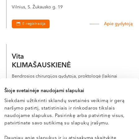
Vilnius, S. Žukausko g. 19
Apie gydytoją
E-registracija
Vita
KLIMAŠAUSKIENĖ
Bendrosios chirurgijos gydytoja, proktologė (laikinai
nedirba)
Šioje svetainėje naudojami slapukai
LT , EN
Siekdami užtikrinti sklandų svetainės veikimą ir gerą
Vilnius, S. Žukausko g. 19
naršymo patirtį, statistiniais ir rinkodaros tikslais
naudojame slapukus. Pasirinkę arba patvirtinę visus,
Apie gydytoją
patvirtinate savo sutikimą su slapukų įrašymu.
Daugiau apie slapukus ir jų atsisakymą skaitykite