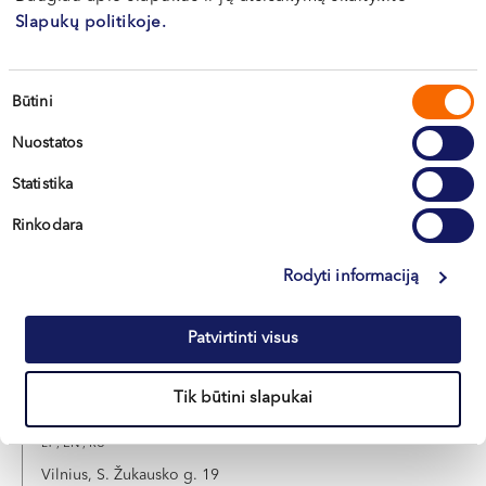
Slapukų politikoje.
Deividas
NARMONTAS
Sutikimo
Būtini
Bendrosios chirurgijos gydytojas, proktologas
pasirinkimas
LT , EN , RU
Nuostatos
Vilnius, S. Žukausko g. 19
Statistika
Rinkodara
Apie gydytoją
E-registracija
Rodyti informaciją
Asta
Patvirtinti visus
PUKINSKIENĖ
Tik būtini slapukai
Proktologė
LT , EN , RU
Vilnius, S. Žukausko g. 19