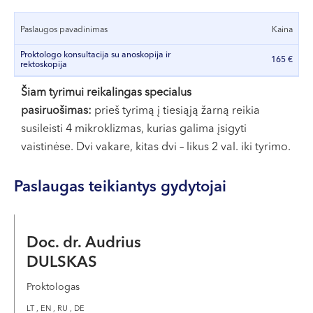
VI, VII --
Paslaugos pavadinimas
Kaina
Proktologo konsultacija su anoskopija ir
165 €
rektoskopija
Šiam tyrimui reikalingas specialus
pasiruošimas:
prieš tyrimą į tiesiąją žarną reikia
susileisti 4 mikroklizmas, kurias galima įsigyti
vaistinėse. Dvi vakare, kitas dvi – likus 2 val. iki tyrimo.
Paslaugas teikiantys gydytojai
Doc. dr. Audrius
DULSKAS
Proktologas
LT , EN , RU , DE