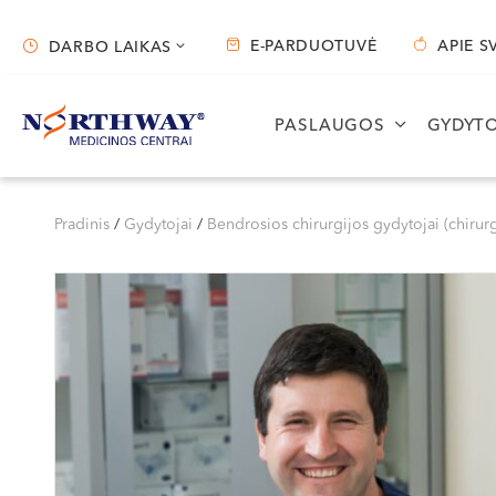
E-PARDUOTUVĖ
APIE S
DARBO LAIKAS
Darbo laikas
PASLAUGOS
GYDYTO
Vilnius
Kaunas
S. Žukausko g. 19
Miško g. 25A
Pradinis
/
Gydytojai
/
Bendrosios chirurgijos gydytojai (chirurg
Darbo laikas:
Darbo laikas:
I-V 07:30 - 20:30
I-V 08:00 - 20:00
VI 09:00 - 15:00
VI 09:00 - 15:00
VII --
VII --