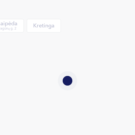
laipėda
Kretinga
agūnų g. 2