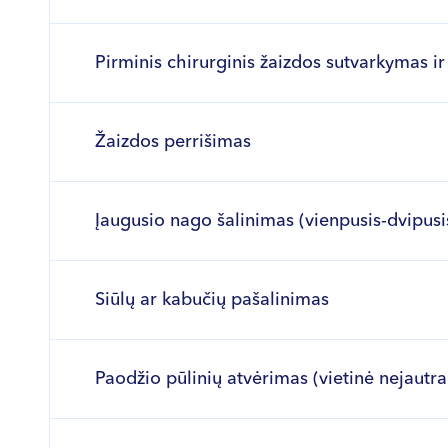
Pirminis chirurginis žaizdos sutvarkymas i
Žaizdos perrišimas
Įaugusio nago šalinimas (vienpusis-dvipusis
Siūlų ar kabučių pašalinimas
Paodžio pūlinių atvėrimas (vietinė nejautra