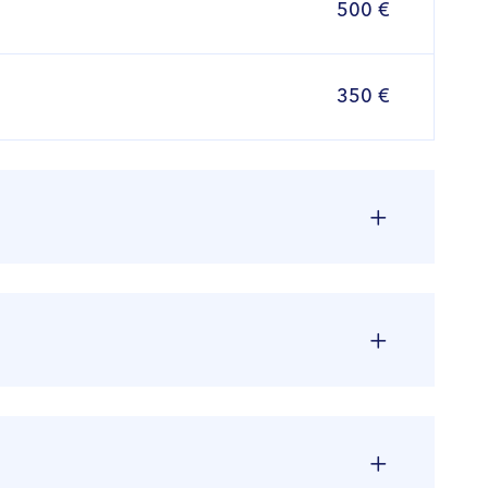
500 €
350 €
Kaina
*PSDF komp.
1865 €
Taip
Kaina
*PSDF komp.
1850 €
Taip