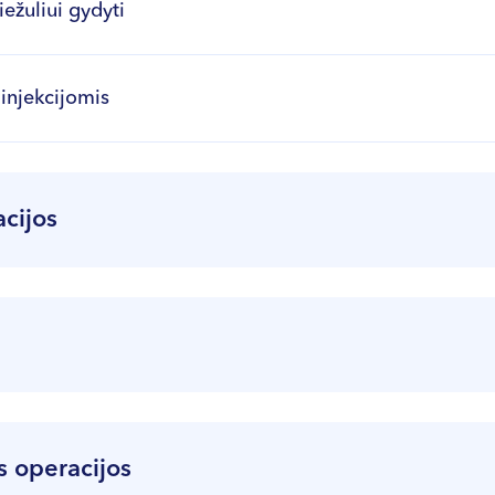
iežuliui gydyti
injekcijomis
acijos
LigaSure technologiją
azerinė hemoroidektomija)
os operacijos