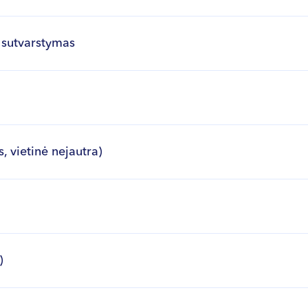
r sutvarstymas
, vietinė nejautra)
)