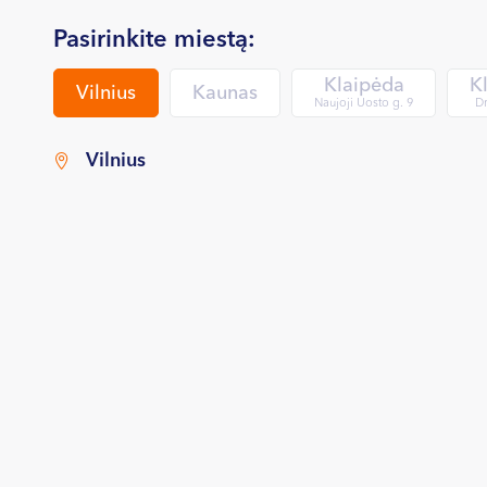
Pasirinkite miestą:
Klaipėda
K
Vilnius
Kaunas
Naujoji Uosto g. 9
Dr
Vilnius