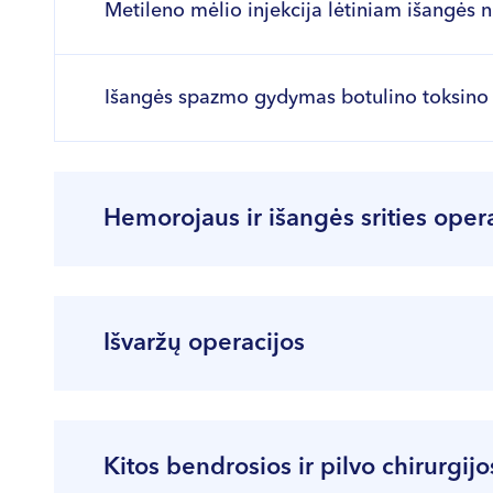
Metileno mėlio injekcija lėtiniam išangės n
Išangės spazmo gydymas botulino toksino 
Hemorojaus ir išangės srities oper
Paslaugos pavadinimas
Išvaržų operacijos
Hemorojaus šalinimo operacija naudojant 
Paslaugos pavadinimas
Hemorojaus šalinimo operacija lazeriu (l
Kitos bendrosios ir pilvo chirurgij