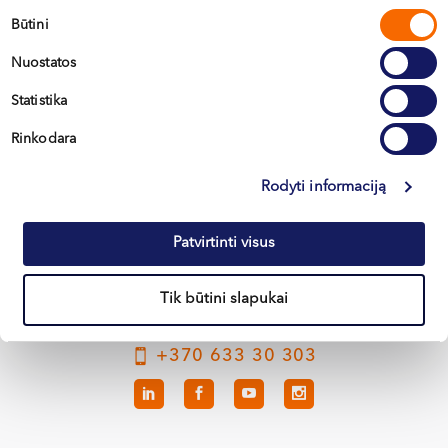
Sutikimo
Būtini
pasirinkimas
Nuostatos
Statistika
Rinkodara
Vilnius
Rodyti informaciją
Kaunas
Klaipėda
Patvirtinti visus
Kretinga
Tik būtini slapukai
+370 633 30 303