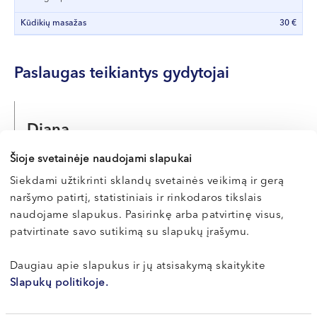
jo gyvenimo mėnesį, kuomet sumažėja jo rankų ir kojų
VI, VII --
raumenų tonusas. Kūdikiai paprastai turi būti reguliariai
Kūdikių masažas
30 €
masažuojami, kol sulaukia 1,5-2 metų. Kūdikiui gali būti
atliekamas gydomasis (jei skiria gydytojas) arba
Paslaugas teikiantys gydytojai
atpalaiduojantis – raminantis masažas.
Masažo trukmė – 30 min.
Diana
JOČYTĖ-KERPAUSKIENĖ
Šioje svetainėje naudojami slapukai
Kineziterapeutė
Siekdami užtikrinti sklandų svetainės veikimą ir gerą
naršymo patirtį, statistiniais ir rinkodaros tikslais
LT , EN , RU
naudojame slapukus. Pasirinkę arba patvirtinę visus,
Vilnius, S. Žukausko g. 19
patvirtinate savo sutikimą su slapukų įrašymu.
Apie gydytoją
Daugiau apie slapukus ir jų atsisakymą skaitykite
Slapukų politikoje.