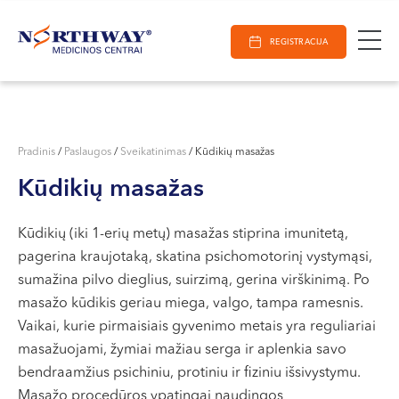
Ieškoti
E-Registracija
Darbo laikas
Paieška
REGISTRACIJA
VILNIUJE
KAUNE
Vilnius
KLAIPĖDOJE
S. Žukausko g. 19
Pradinis
/
Paslaugos
/
Sveikatinimas
/
Kūdikių masažas
Darbo laikas:
Kūdikių masažas
I-V 07:30 - 20:30
VI 09:00 - 15:00
Kūdikių (iki 1-erių metų) masažas stiprina imunitetą,
VII --
pagerina kraujotaką, skatina psichomotorinį vystymąsi,
Kaunas
sumažina pilvo dieglius, suirzimą, gerina virškinimą. Po
Miško g. 25A
masažo kūdikis geriau miega, valgo, tampa ramesnis.
Vaikai, kurie pirmaisiais gyvenimo metais yra reguliariai
Darbo laikas:
masažuojami, žymiai mažiau serga ir aplenkia savo
I-V 08:00 - 20:00
bendraamžius psichiniu, protiniu ir fiziniu išsivystymu.
VI 09:00 - 15:00
Masažo procedūros ypatingai naudingos