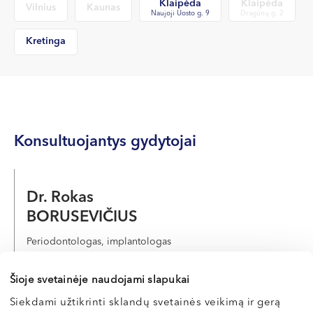
Klaipėda
Klaipėda
Vilnius
Kaunas
Naujoji Uosto g. 9
Dragūnų g. 2
Kretinga
Konsultuojantys gydytojai
Dr. Rokas
BORUSEVIČIUS
Periodontologas, implantologas
LT , EN
Šioje svetainėje naudojami slapukai
Klaipėda, Naujoji Uosto g. 9
Siekdami užtikrinti sklandų svetainės veikimą ir gerą