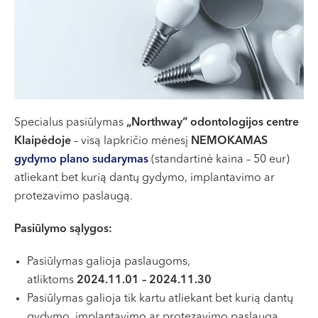
VII --
Klaipėda
Dragūnų g. 2
Darbo laikas:
I-V 08:00 - 20:00
VI, VII --
Specialus pasiūlymas
„Northway“ odontologijos centre
Naujoji Uosto g. 9
Klaipėdoje
– visą lapkričio mėnesį
NEMOKAMAS
gydymo plano sudarymas
(standartinė kaina – 50 eur)
Darbo laikas:
atliekant bet kurią dantų gydymo, implantavimo ar
I-V 08:00 - 20:00
protezavimo paslaugą.
VI 09:00 - 15:00
VII --
Pasiūlymo sąlygos:
Kretinga
J. Basanavičiaus g. 80
Pasiūlymas galioja paslaugoms,
atliktoms
2024.11.01 – 2024.11.30
Darbo laikas:
Pasiūlymas galioja tik kartu atliekant bet kurią dantų
I-V 08:00 - 20:00
gydymo, implantavimo ar protezavimo paslaugą