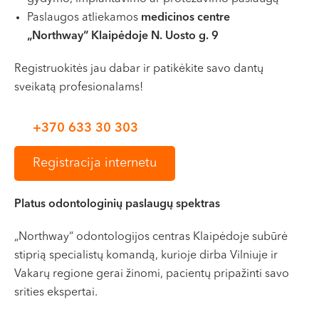
VI, VII --
Paslaugos atliekamos
medicinos centre
„Northway“
Klaipėdoje N. Uosto g.
9
Registruokitės jau dabar ir patikėkite savo dantų
sveikatą profesionalams!
+370 633 30 303
Registracija internetu
Platus odontologinių paslaugų spektras
„Northway“ odontologijos centras Klaipėdoje subūrė
stiprią specialistų komandą, kurioje dirba Vilniuje ir
Vakarų regione gerai žinomi, pacientų pripažinti savo
srities ekspertai.