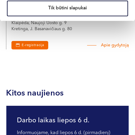
Odontologė
Tik būtini slapukai
LT , EN
Klaipėda, Naujoji Uosto g. 9
Kretinga, J. Basanavičiaus g. 80
Apie gydytoją
E-registracija
Kitos naujienos
Darbo laikas liepos 6 d.
Informuojame, kad liepos 6 d. (pirmadienį)