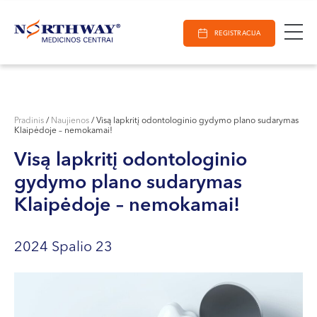
Ieškoti
E-Registracija
Darbo laikas
Paieška
REGISTRACIJA
VILNIUJE
KAUNE
Vilnius
KLAIPĖDOJE
S. Žukausko g. 19
Pradinis
/
Naujienos
/
Visą lapkritį odontologinio gydymo plano sudarymas
Klaipėdoje – nemokamai!
Darbo laikas:
I-V 07:30 - 20:30
Visą lapkritį odontologinio
VI 09:00 - 15:00
gydymo plano sudarymas
VII --
Klaipėdoje – nemokamai!
Kaunas
Miško g. 25A
2024 Spalio 23
Darbo laikas:
I-V 08:00 - 20:00
VI 09:00 - 15:00