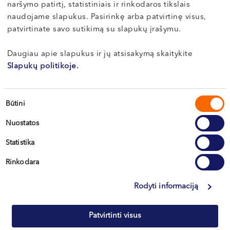
naršymo patirtį, statistiniais ir rinkodaros tikslais
Apie gydytoją
E-registracija
naudojame slapukus. Pasirinkę arba patvirtinę visus,
patvirtinate savo sutikimą su slapukų įrašymu.
Daugiau apie slapukus ir jų atsisakymą skaitykite
Kamilė
Slapukų politikoje.
BUDIENĖ
Odontologė (protezavimas)
Sutikimo
Būtini
LT , EN , DE
pasirinkimas
Nuostatos
Klaipėda, Naujoji Uosto g. 9
Statistika
Apie gydytoją
E-registracija
Rinkodara
Rodyti informaciją
Monika
Patvirtinti visus
MARTINKIENĖ