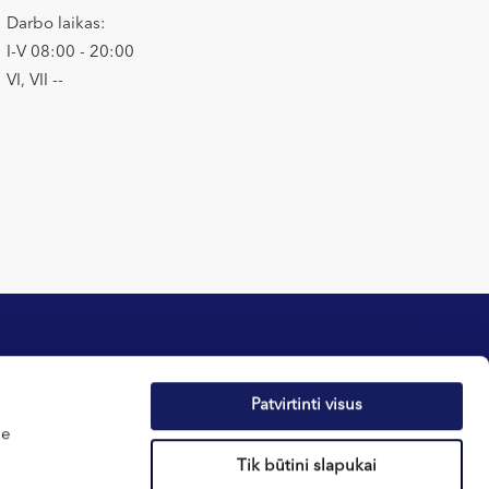
Darbo laikas:
I-V 08:00 - 20:00
VI, VII --
Patvirtinti visus
tika
Apie sveikatą
me
atos
Naujienos
Tik būtini slapukai