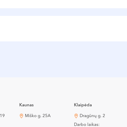
a nacionalinėse ir tarptautinėse konferencijose bei se
augija
(ESPA)
Kaunas
Klaipėda
 19
Miško g. 25A
Dragūnų g. 2
Darbo laikas: