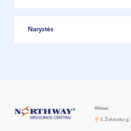
Nuolat tobulina kvalifikaciją dalyvaudam
Narystės
Lietuvos anesteziologų-reanimatologų dr
Europos vaikų anesteziologijos draugija 
Vilnius
S. Žukausko g.