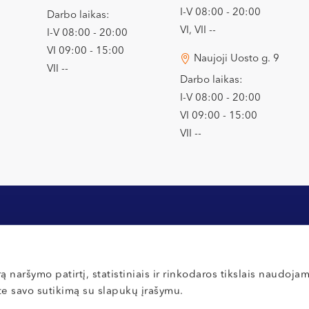
I-V 08:00 - 20:00
Darbo laikas:
VI, VII --
I-V 08:00 - 20:00
VI 09:00 - 15:00
Naujoji Uosto g. 9
VII --
Darbo laikas:
I-V 08:00 - 20:00
VI 09:00 - 15:00
VII --
Apmokėjimas ir draudimas
Privatumo poli
ą naršymo patirtį, statistiniais ir rinkodaros tikslais naudoja
ate savo sutikimą su slapukų įrašymu.
Inbank lizingas
Slapukų nuost