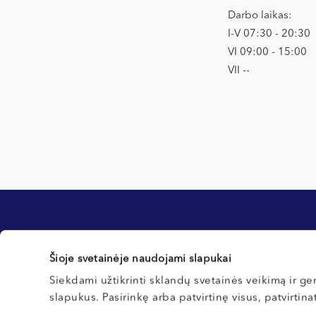
Darbo laikas:
I-V 07:30 - 20:30
VI 09:00 - 15:00
VII --
Informacija klientams
Šioje svetainėje naudojami slapukai
Kontaktai ir rekvizitai
Registracijos tvarka
Siekdami užtikrinti sklandų svetainės veikimą ir ger
slapukus. Pasirinkę arba patvirtinę visus, patvirtin
Northway Vilnius
Pirmą kartą pas mus?