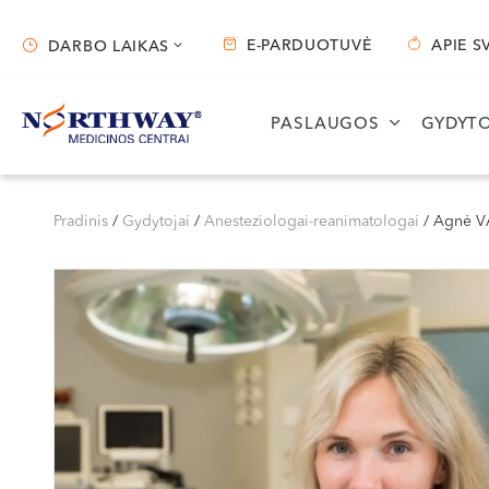
E-PARDUOTUVĖ
APIE S
DARBO LAIKAS
Darbo laikas
PASLAUGOS
GYDYTO
Vilnius
Kaunas
S. Žukausko g. 19
Miško g. 25A
Pradinis
/
Gydytojai
/
Anesteziologai-reanimatologai
/
Agnė V
Darbo laikas:
Darbo laikas:
I-V 07:30 - 20:30
I-V 08:00 - 20:00
VI 09:00 - 15:00
VI 09:00 - 15:00
VII --
VII --