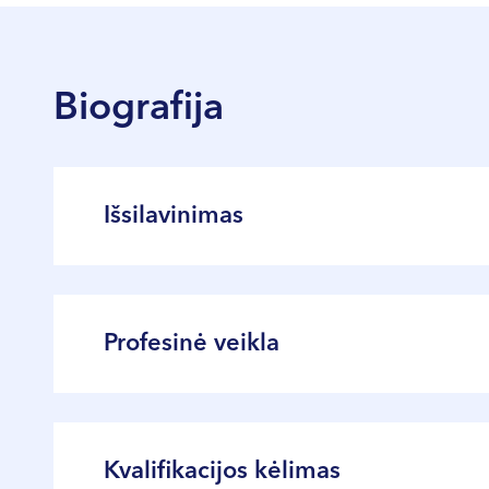
Biografija
Išsilavinimas
2006 m. Kauno medicinos universitete įgijo
2011 m. baigė anesteziologijos-reanimato
Profesinė veikla
Profesinė darbo patirtis – nuo 2011 m.
Kvalifikacijos kėlimas