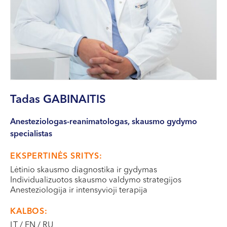
VII --
Klaipėda
Dragūnų g. 2
Darbo laikas:
I-V 08:00 - 20:00
VI, VII --
Tadas
GABINAITIS
Naujoji Uosto g. 9
Darbo laikas:
Anesteziologas-reanimatologas, skausmo gydymo
I-V 08:00 - 20:00
specialistas
VI 09:00 - 15:00
VII --
EKSPERTINĖS SRITYS:
Kretinga
Lėtinio skausmo diagnostika ir gydymas
Individualizuotos skausmo valdymo strategijos
J. Basanavičiaus g. 80
Anesteziologija ir intensyvioji terapija
Darbo laikas:
KALBOS:
I-V 08:00 - 20:00
LT / EN / RU