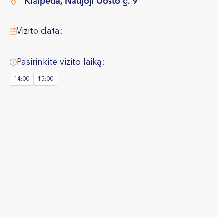
Klaipėda, Naujoji Uosto g. 9