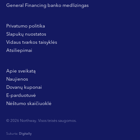
General Financing banko medlizingas
Privatumo politika
Slapukų nuostatos
Vidaus tvarkos taisyklės
Atsiliepimai
Apie sveikatą
Naujienos
Dovanų kuponai
E-parduotuvė
Nėštumo skaičiuoklė
© 2026 Northway. Visos teisės saugomos.
Sukurta:
Digitally