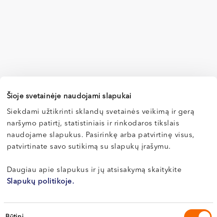
Šioje svetainėje naudojami slapukai
Siekdami užtikrinti sklandų svetainės veikimą ir gerą
naršymo patirtį, statistiniais ir rinkodaros tikslais
Specialisto teikiamos paslaugos
naudojame slapukus. Pasirinkę arba patvirtinę visus,
patvirtinate savo sutikimą su slapukų įrašymu.
Skausmo gydymo specialisto konsultacija
Daugiau apie slapukus ir jų atsisakymą skaitykite
Slapukų politikoje.
Paslaugos pavadinimas
Kaina
Skausmo gydymo specialisto konsultacija
80-90 €
Sutikimo
Būtini