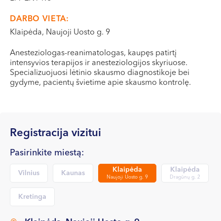
VI, VII --
DARBO VIETA:
Klaipėda, Naujoji Uosto g. 9
Anesteziologas-reanimatologas, kaupęs patirtį
intensyvios terapijos ir anesteziologijos skyriuose.
Specializuojuosi lėtinio skausmo diagnostikoje bei
gydyme, pacientų švietime apie skausmo kontrolę.
Registracija vizitui
Pasirinkite miestą:
Klaipėda
Klaipėda
Vilnius
Kaunas
Naujoji Uosto g. 9
Dragūnų g. 2
Kretinga