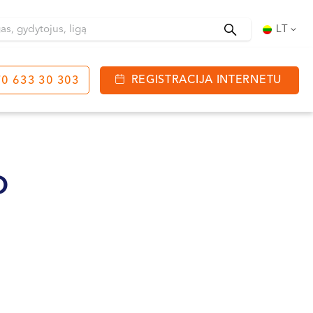
Ieškoti
LT
REGISTRACIJA INTERNETU
0 633 30 303
tinga
J. Basanavičiaus g. 80
bo laikas:
O
 08:00 - 20:00
VII --