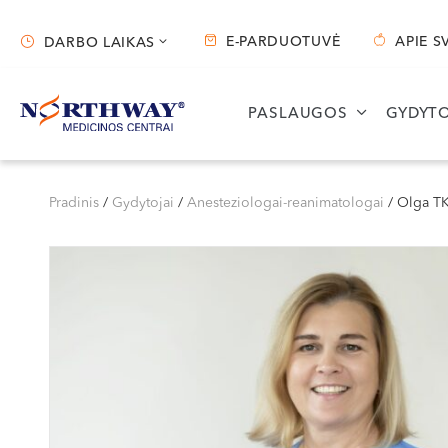
E-PARDUOTUVĖ
APIE S
DARBO LAIKAS
Darbo laikas
PASLAUGOS
GYDYTO
Vilnius
Kaunas
S. Žukausko g. 19
Miško g. 25A
Pradinis
/
Gydytojai
/
Anesteziologai-reanimatologai
/
Olga 
Darbo laikas:
Darbo laikas:
I-V 07:30 - 20:30
I-V 08:00 - 20:00
VI 09:00 - 15:00
VI 09:00 - 15:00
VII --
VII --