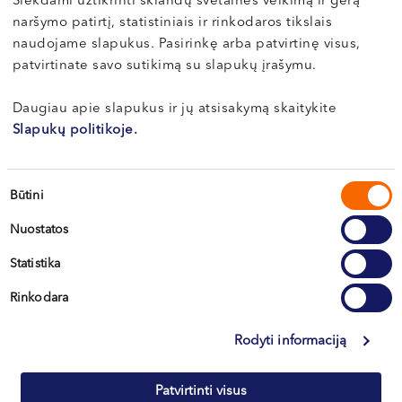
Siekdami užtikrinti sklandų svetainės veikimą ir gerą
naršymo patirtį, statistiniais ir rinkodaros tikslais
Biografija
naudojame slapukus. Pasirinkę arba patvirtinę visus,
patvirtinate savo sutikimą su slapukų įrašymu.
Išsilavinimas
Daugiau apie slapukus ir jų atsisakymą skaitykite
2001 m. baigė medicinos studijas Vilniaus
Slapukų politikoje.
Universitete, 2002 m. – medicinos gydytojo, 2006
m. endokrinologijos rezidentūrą.
Sutikimo
Būtini
pasirinkimas
Profesinė veikla
Nuostatos
Profesinė darbo patirtis nuo 2006 m.
Statistika
Dirba VšĮ „Antakalnio poliklinika”.
Rinkodara
Rodyti daugiau
Gydytoja kasmet atlieka apie 1500 skydliaukės
Rodyti informaciją
echoskopijų.
Patvirtinti visus
Apie sveikatą
Patyrusi specialistė nuolat tobulina savo