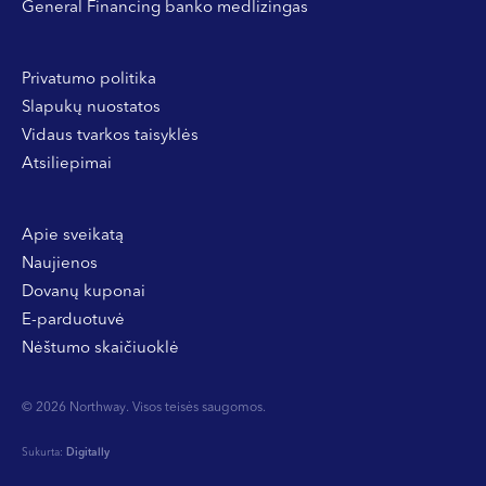
General Financing banko medlizingas
Privatumo politika
Slapukų nuostatos
Vidaus tvarkos taisyklės
Atsiliepimai
Apie sveikatą
Naujienos
Dovanų kuponai
E-parduotuvė
Nėštumo skaičiuoklė
© 2026 Northway. Visos teisės saugomos.
Sukurta:
Digitally