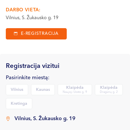
VI, VII --
DARBO VIETA:
Vilnius, S. Žukausko g. 19
E-REGISTRACIJA
Registracija vizitui
Pasirinkite miestą:
Klaipėda
Klaipėda
Vilnius
Kaunas
Naujoji Uosto g. 9
Dragūnų g. 2
Kretinga
Vilnius, S. Žukausko g. 19