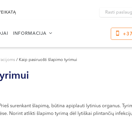
VEIKATĄ
JAI
INFORMACIJA
+37
Klaipėda
Kre
Dragūnų g. 2
racijoms
/
Kaip pasiruošti šlapimo tyrimui
Darbo laikas:
Dar
tyrimui
I-V 08:00 - 20:00
I-V
VI, VII --
VI, 
Naujoji Uosto g. 9
Darbo laikas:
 Prieš surenkant šlapimą, būtina apiplauti lytinius organus. Tyri
I-V 08:00 - 20:00
se. Norint atlikti šlapimo tyrimą dėl lytiškai plintančių infekcijų
VI 09:00 - 15:00
VII --