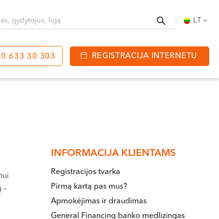
Ieškoti
LT
REGISTRACIJA INTERNETU
0 633 30 303
tinga
J. Basanavičiaus g. 80
bo laikas:
 08:00 - 20:00
VII --
INFORMACIJA KLIENTAMS
Registracijos tvarka
mui
Pirmą kartą pas mus?
 –
Apmokėjimas ir draudimas
General Financing banko medlizingas