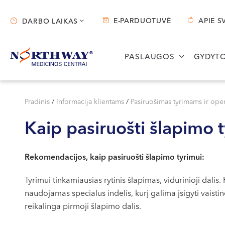
E-PARDUOTUVĖ
APIE S
DARBO LAIKAS
Darbo laikas
PASLAUGOS
GYDYTO
Vilnius
Kaunas
S. Žukausko g. 19
Miško g. 25A
Pradinis
/
Informacija klientams
/
Pasiruošimas tyrimams ir ope
Darbo laikas:
Darbo laikas:
Kaip pasiruošti šlapimo 
I-V 07:30 - 20:30
I-V 08:00 - 20:00
VI 09:00 - 15:00
VI 09:00 - 15:00
Rekomendacijos, kaip pasiruošti šlapimo tyrimui:
VII --
VII --
Tyrimui tinkamiausias rytinis šlapimas, vidurinioji dalis.
naudojamas specialus indelis, kurį galima įsigyti vaistinė
reikalinga pirmoji šlapimo dalis.