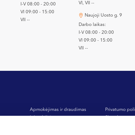
VI, VII --
I-V 08:00 - 20:00
VI 09:00 - 15:00
Naujoji Uosto g. 9
VII --
Darbo laikas:
I-V 08:00 - 20:00
VI 09:00 - 15:00
VII --
Apmokėjimas ir draudimas
Privatumo poli
Inbank lizingas
Slapukų nuost
 ir
General Financing banko
Vidaus tvarkos
medlizingas
Atsiliepimai