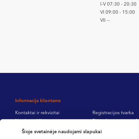
I-V 07:30 - 20:30
VI 09:00 - 15:00
VII --
Informacija klientams
Kontaktai ir rekvizitai
Registracijos tvarka
Northway Vilnius
Pirmą kartą pas mus?
Northway Klaipėda
Pasiruošimas tyrimams
Šioje svetainėje naudojami slapukai
Northway Kretinga
operacijoms