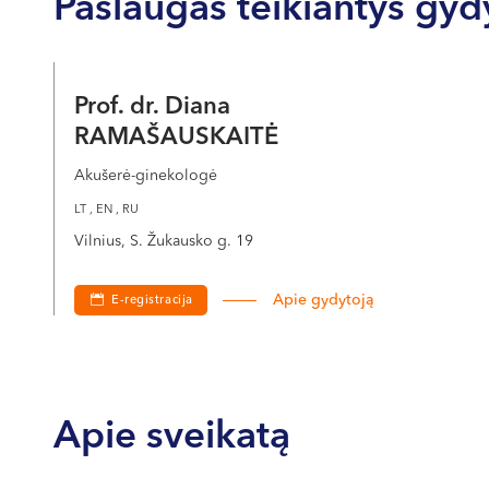
Paslaugas teikiantys gyd
Prof. dr. Diana
RAMAŠAUSKAITĖ
Akušerė-ginekologė
LT , EN , RU
Vilnius, S. Žukausko g. 19
Apie gydytoją
E-registracija
Apie sveikatą