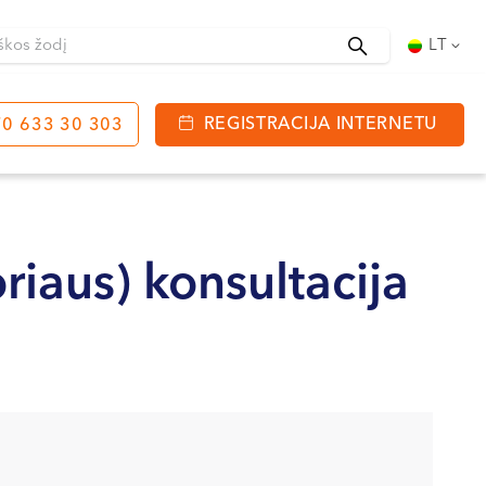
Ieškoti
LT
REGISTRACIJA INTERNETU
0 633 30 303
tinga
J. Basanavičiaus g. 80
bo laikas:
riaus) konsultacija
 08:00 - 20:00
VII --