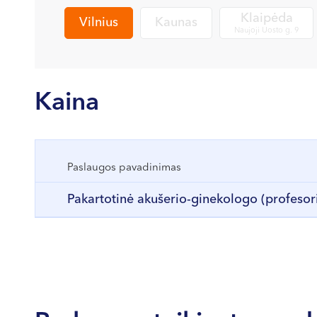
Klaipėda
Vilnius
Kaunas
Naujoji Uosto g. 9
Kaina
Paslaugos pavadinimas
Pakartotinė akušerio-ginekologo (profesori