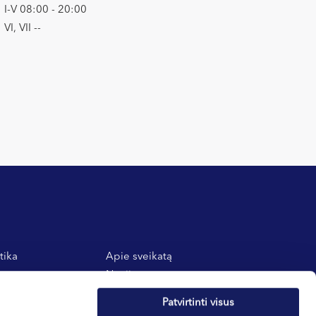
I-V 08:00 - 20:00
VI, VII --
tika
Apie sveikatą
atos
Naujienos
 taisyklės
Dovanų kuponai
Patvirtinti visus
E-parduotuvė