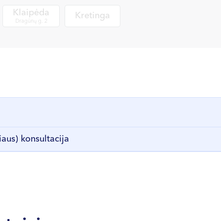
Klaipėda
Kretinga
Dragūnų g. 2
aus) konsultacija