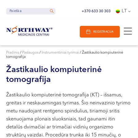
Ieškoti
E-Registracija
Darbo laikas
LT
Paieška
Paieška
+370 633 30 303
VILNIUJE
REGISTRACIJA
KAUNE
Vilnius
KLAIPĖDOJE
S. Žukausko g. 19
Pradinis
/
Paslaugos
/
Instrumentiniai tyrimai
/
Žastikaulio kompiuterinė
tomografija
Darbo laikas:
I-V 07:30 - 20:30
Žastikaulio kompiuterinė
VI 09:00 - 15:00
tomografija
VII --
Kaunas
Žastikaulio kompiuterinė tomografija (KT) – išsamus,
greitas ir neskausmingas tyrimas. Šio neinvazinio tyrimo
Miško g. 25A
metu naudojant rentgeno spindulius, tiriamoji sritis
Darbo laikas:
skenuojama plonais sluoksniais, tad gaunami itin
I-V 08:00 - 20:00
detalūs dvimačiai ar trimačiai vidinių organizmo
VI 09:00 - 15:00
struktūrų vaizdai. Procedūra trunka iki 15 minučių, o