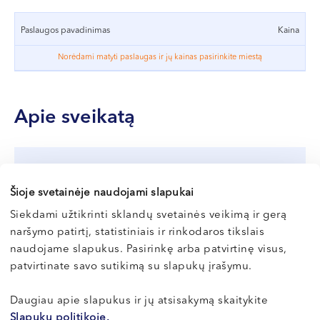
Pasiruošimas kompiuterinės
VI, VII --
tomografijos tyrimui
Paslaugos pavadinimas
Kaina
Norėdami matyti paslaugas ir jų kainas pasirinkite miestą
Kompiuterinės tomografijos tyrimui, atliekamam be
kontrastinės medžiagos, specialaus pasiruošimo
nereikia.
Apie sveikatą
Jei tyrimas bus atliekamas su kontrastine medžiaga,
taikomi tam tikri reikalavimai bei apribojimai.
Daugiau
Lėtinis nuovargis ir perdegimas:
informacijos, kaip pasiruošti kompiuterinės
Šioje svetainėje naudojami slapukai
kaip atpažinti ir įveikti?
tomografijos tyrimui>>
Siekdami užtikrinti sklandų svetainės veikimą ir gerą
Lėtinis nuovargis (dažnai apibūdinamas kaip
naršymo patirtį, statistiniais ir rinkodaros tikslais
perdegimas ar išsekimas) nėra tik laikinas nuov...
naudojame slapukus. Pasirinkę arba patvirtinę visus,
patvirtinate savo sutikimą su slapukų įrašymu.
Skaityti
Daugiau apie slapukus ir jų atsisakymą skaitykite
Slapukų politikoje.