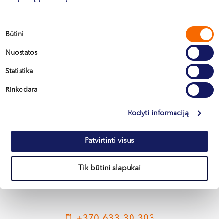
Visi straipsniai
Sutikimo
Būtini
pasirinkimas
Nuostatos
Statistika
Rinkodara
Rodyti informaciją
Vilnius
Kaunas
Patvirtinti visus
Klaipėda
Tik būtini slapukai
Kretinga
+370 633 30 303