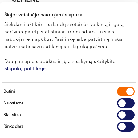
Odontologė-ortopedė
Šioje svetainėje naudojami slapukai
LT , EN , RU
Siekdami užtikrinti sklandų svetainės veikimą ir gerą
Vilnius, S. Žukausko g. 19
naršymo patirtį, statistiniais ir rinkodaros tikslais
naudojame slapukus. Pasirinkę arba patvirtinę visus,
Apie gydytoją
E-registracija
patvirtinate savo sutikimą su slapukų įrašymu.
Daugiau apie slapukus ir jų atsisakymą skaitykite
Slapukų politikoje.
Monika
MARTINKIENĖ
Sutikimo
Būtini
pasirinkimas
Odontologė
Nuostatos
LT , EN
Statistika
Klaipėda, Naujoji Uosto g. 9
Kretinga, J. Basanavičiaus g. 80
Rinkodara