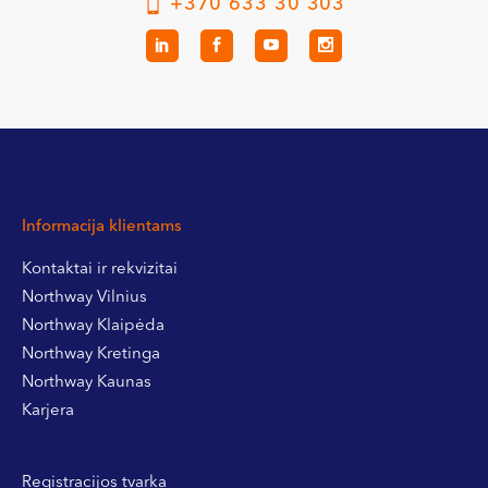
+370 633 30 303
Informacija klientams
Kontaktai ir rekvizitai
Northway Vilnius
Northway Klaipėda
Northway Kretinga
Northway Kaunas
Karjera
Registracijos tvarka