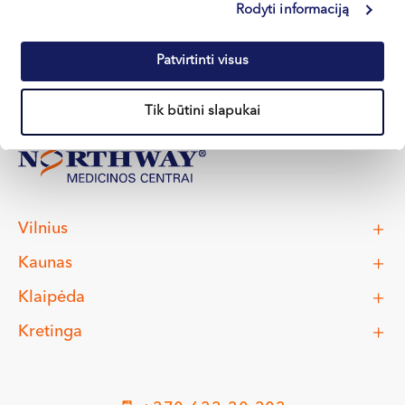
Apie gydytoją
E-registracija
Rodyti informaciją
Patvirtinti visus
Tik būtini slapukai
Vilnius
Kaunas
Klaipėda
Kretinga