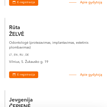
Apie gydytoją
E-registracija
VI, VII --
Rūta
ŽELVĖ
Odontologė (protezavimas, implantavimas, estetinis
plombavimas)
LT , EN , RU , DE
Vilnius, S. Žukausko g. 19
Apie gydytoją
E-registracija
Jevgenija
ČEPIENĖ