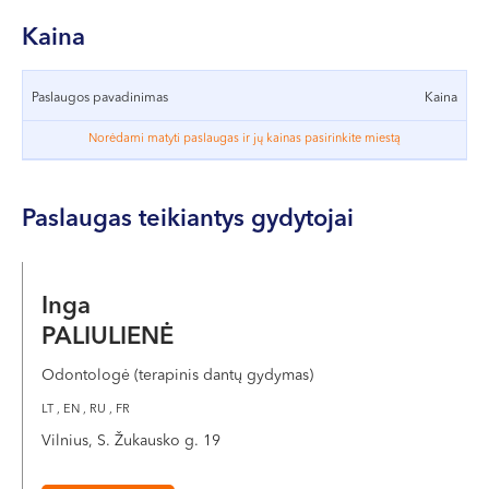
VII --
Klaipėda
Kaina
Dragūnų g. 2
Paslaugos pavadinimas
Kaina
Darbo laikas:
I-V 08:00 - 20:00
Norėdami matyti paslaugas ir jų kainas pasirinkite miestą
VI, VII --
Naujoji Uosto g. 9
Paslaugas teikiantys gydytojai
Darbo laikas:
I-V 08:00 - 20:00
Inga
VI 09:00 - 15:00
VII --
PALIULIENĖ
Kretinga
Odontologė (terapinis dantų gydymas)
J. Basanavičiaus g. 80
LT , EN , RU , FR
Vilnius, S. Žukausko g. 19
Darbo laikas:
I-V 08:00 - 20:00