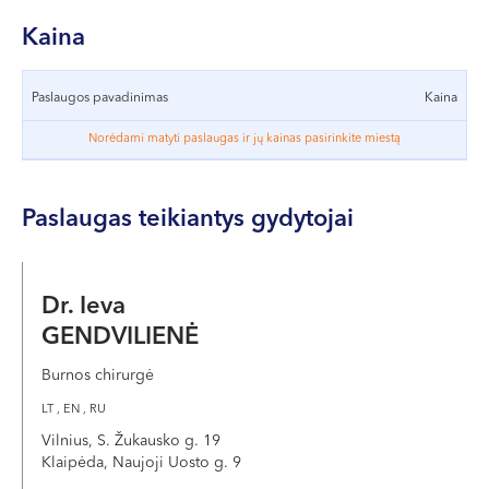
VII --
Klaipėda
Kaina
Dragūnų g. 2
Paslaugos pavadinimas
Kaina
Darbo laikas:
I-V 08:00 - 20:00
Norėdami matyti paslaugas ir jų kainas pasirinkite miestą
VI, VII --
Naujoji Uosto g. 9
Paslaugas teikiantys gydytojai
Darbo laikas:
I-V 08:00 - 20:00
Dr. Ieva
VI 09:00 - 15:00
VII --
GENDVILIENĖ
Kretinga
Burnos chirurgė
J. Basanavičiaus g. 80
LT , EN , RU
Vilnius, S. Žukausko g. 19
Darbo laikas:
Klaipėda, Naujoji Uosto g. 9
I-V 08:00 - 20:00