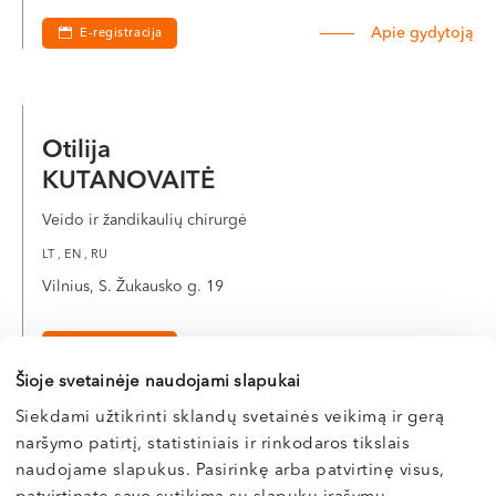
VI, VII --
Apie gydytoją
E-registracija
Otilija
KUTANOVAITĖ
Veido ir žandikaulių chirurgė
LT , EN , RU
Vilnius, S. Žukausko g. 19
Apie gydytoją
E-registracija
Šioje svetainėje naudojami slapukai
Siekdami užtikrinti sklandų svetainės veikimą ir gerą
naršymo patirtį, statistiniais ir rinkodaros tikslais
Dr. Rokas
naudojame slapukus. Pasirinkę arba patvirtinę visus,
BORUSEVIČIUS