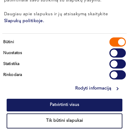
patvirtinate savo sutikimą su slapukų įrašymu.
Periodontologas, implantologas
Daugiau apie slapukus ir jų atsisakymą skaitykite
LT , EN
Slapukų politikoje.
Klaipėda, Naujoji Uosto g. 9
Sutikimo
Būtini
Apie gydytoją
E-registracija
pasirinkimas
Nuostatos
Statistika
Rinkodara
Rodyti informaciją
Patvirtinti visus
Vilnius
Tik būtini slapukai
Kaunas