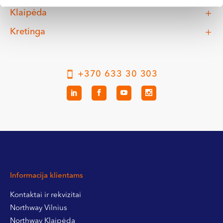
Klaipėda
Kretinga
+370 633 30 303
Informacija klientams
Kontaktai ir rekvizitai
Northway Vilnius
Northway Klaipėda