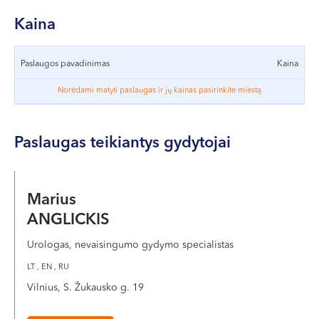
VII --
Klaipėda
Kaina
Dragūnų g. 2
Paslaugos pavadinimas
Kaina
Darbo laikas:
I-V 08:00 - 20:00
Norėdami matyti paslaugas ir jų kainas pasirinkite miestą
VI, VII --
Naujoji Uosto g. 9
Paslaugas teikiantys gydytojai
Darbo laikas:
I-V 08:00 - 20:00
Marius
VI 09:00 - 15:00
VII --
ANGLICKIS
Kretinga
Urologas, nevaisingumo gydymo specialistas
J. Basanavičiaus g. 80
LT , EN , RU
Vilnius, S. Žukausko g. 19
Darbo laikas:
I-V 08:00 - 20:00