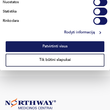
Nuostatos
Statistika
Vakaris
Rinkodara
VARYGINAS
Urologas
Rodyti informaciją
LT , EN , RU
Patvirtinti visus
Vilnius, S. Žukausko g. 19
Tik būtini slapukai
Apie gydytoją
E-registracija