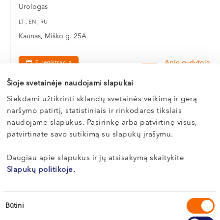
Urologas
LT , EN , RU
Kaunas, Miško g. 25A
Apie gydytoją
E-registracija
Šioje svetainėje naudojami slapukai
Siekdami užtikrinti sklandų svetainės veikimą ir gerą
naršymo patirtį, statistiniais ir rinkodaros tikslais
Edmundas
naudojame slapukus. Pasirinkę arba patvirtinę visus,
ŠTAROLIS
patvirtinate savo sutikimą su slapukų įrašymu.
Urologas
Daugiau apie slapukus ir jų atsisakymą skaitykite
LT , RU
Slapukų politikoje.
Vilnius, S. Žukausko g. 19
Sutikimo
Apie gydytoją
E-registracija
Būtini
pasirinkimas