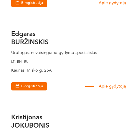
Apie gydytoją
E-registracija
VI, VII --
Edgaras
BURŽINSKIS
Urologas, nevaisingumo gydymo specialistas
LT , EN , RU
Kaunas, Miško g. 25A
Apie gydytoją
E-registracija
Kristijonas
JOKŪBONIS