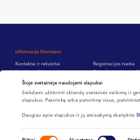
Informacija klientams
Kontaktai ir rekvizitai
Registracijos tvarka
Northway Vilnius
Pirmą kartą pas mus?
Northway Klaipėda
Pasiruošimas tyrimams
Šioje svetainėje naudojami slapukai
Northway Kretinga
operacijoms
Siekdami užtikrinti sklandų svetainės veikimą ir ger
Northway Kaunas
slapukus. Pasirinkę arba patvirtinę visus, patvirtin
Karjera
Daugiau apie slapukus ir jų atsisakymą skaitykite
S
Sutikimo
© 2026 Northway. Visos teisės saugomos.