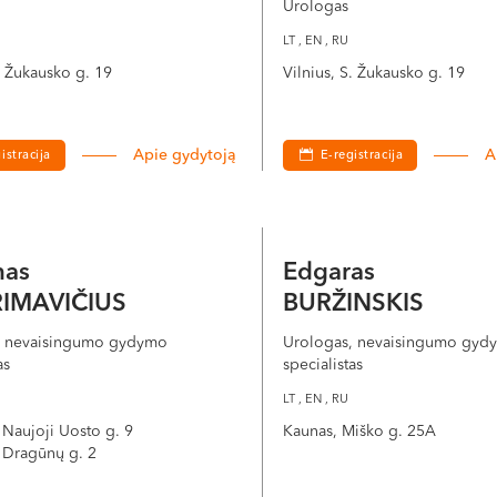
Urologas
LT , EN , RU
S. Žukausko g. 19
Vilnius, S. Žukausko g. 19
Apie gydytoją
A
istracija
E-registracija
nas
Edgaras
RIMAVIČIUS
BURŽINSKIS
, nevaisingumo gydymo
Urologas, nevaisingumo gyd
as
specialistas
LT , EN , RU
 Naujoji Uosto g. 9
Kaunas, Miško g. 25A
 Dragūnų g. 2