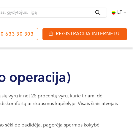
Ieškoti
LT
REGISTRACIJA INTERNETU
0 633 30 303
tinga
J. Basanavičiaus g. 80
bo laikas:
o operacija)
 08:00 - 20:00
VII --
ų vyrų ir net 25 procentų vyrų, kurie tiriami dėl
iskomfortą ar skausmus kapšelyje. Visais šiais atvejais
imo sėklidė padidėja, pagerėja spermos kokybė.