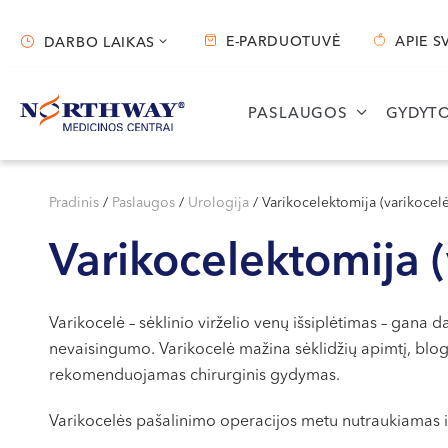
E-PARDUOTUVĖ
APIE S
DARBO LAIKAS
Darbo laikas
PASLAUGOS
GYDYTO
Vilnius
Kaunas
S. Žukausko g. 19
Miško g. 25A
Pradinis
/
Paslaugos
/
Urologija
/
Varikocelektomija (varikocel
Darbo laikas:
Darbo laikas:
Varikocelektomija (
I-V 07:30 - 20:30
I-V 08:00 - 20:00
VI 09:00 - 15:00
VI 09:00 - 15:00
VII --
VII --
Varikocelė – sėklinio virželio venų išsiplėtimas – gana
nevaisingumo. Varikocelė mažina sėklidžių apimtį, blogi
rekomenduojamas chirurginis gydymas.
Varikocelės pašalinimo operacijos metu nutraukiamas i