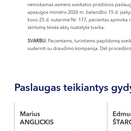
nemokamas asmens sveikatos priežiūros paslauga
apsaugos ministro 2026 m. balandžio 15 d. įsak
kovo 25 d. nutarime Nr. 177, pacientas apmoka 
skirtumą teisės aktų nustatyta tvarka.
SVARBU:
Pacientams, turintiems papildomą svei
suderinti su draudimo kompanija. Dėl procedūro
Paslaugas teikiantys gyd
Marius
Edmu
ANGLICKIS
ŠTAR