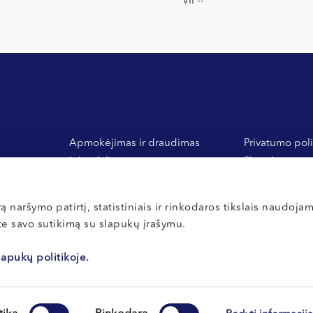
VII --
Apmokėjimas ir draudimas
Privatumo poli
Inbank lizingas
Slapukų nuost
 ir
General Financing banko
Vidaus tvarkos
medlizingas
Atsiliepimai
ą naršymo patirtį, statistiniais ir rinkodaros tikslais naudoja
ate savo sutikimą su slapukų įrašymu.
lapukų politikoje.