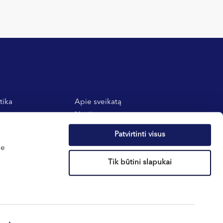
tika
Apie sveikatą
atos
Naujienos
 taisyklės
Dovanų kuponai
Patvirtinti visus
E-parduotuvė
me
Nėštumo skaičiuoklė
Tik būtini slapukai
Sukurta:
Digitally