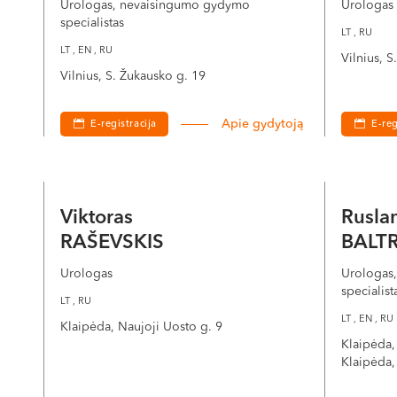
Urologas, nevaisingumo gydymo
Urologas
specialistas
LT , RU
LT , EN , RU
Vilnius, 
Vilnius, S. Žukausko g. 19
Apie gydytoją
E-registracija
E-reg
Viktoras
Rusla
RAŠEVSKIS
BALT
Urologas
Urologas
specialist
LT , RU
LT , EN , RU
Klaipėda, Naujoji Uosto g. 9
Klaipėda,
Klaipėda,