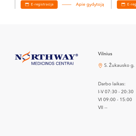
Apie gydytoją
E-registracija
E-reg
Vilnius
S. Žukausko g.
Darbo laikas:
I-V 07:30 - 20:30
VI 09:00 - 15:00
VII --