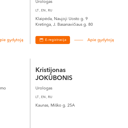
Urologas
LT , EN , RU
Klaipėda, Naujoji Uosto g. 9
Kretinga, J. Basanavičiaus g. 80
pie gydytoją
Apie gydytoją
E-registracija
Kristijonas
JOKŪBONIS
ymo
Urologas
LT , EN , RU
Kaunas, Miško g. 25A