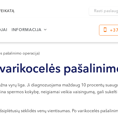
VEIKATĄ
JAI
INFORMACIJA
+37
Klaipėda
Kre
Dragūnų g. 2
ės pašalinimo operacija)
Darbo laikas:
Dar
varikocelės pašalinim
I-V 08:00 - 20:00
I-V
VI, VII --
VI, 
 dažna vyrų liga. Ji diagnozuojama maždaug 10 procentų suaugusi
Naujoji Uosto g. 9
na spermos kokybę, neigiamai veikia vaisingumą, gali sukelti d
Darbo laikas:
I-V 08:00 - 20:00
VI 09:00 - 15:00
šsiplėtusių sėklidės venų vientisumas. Po varikocelės pašalin
VII --