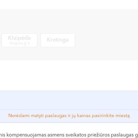
Klaipėda
Kretinga
Dragūnų g. 2
Norėdami matyti paslaugas ir jų kainas pasirinkite miestą
omis kompensuojamas asmens sveikatos priežiūros paslaugas gali