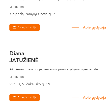
LT , EN , RU
Klaipėda, Naujoji Uosto g. 9
Apie gydytoją
E-registracija
Diana
JATUŽIENĖ
Akušerė-ginekologė, nevaisingumo gydymo specialistė
LT , EN , RU
Vilnius, S. Žukausko g. 19
Apie gydytoją
E-registracija