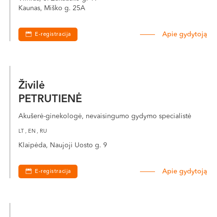
Kaunas, Miško g. 25A
Apie gydytoją
E-registracija
Živilė
PETRUTIENĖ
Akušerė-ginekologė, nevaisingumo gydymo specialistė
LT , EN , RU
Klaipėda, Naujoji Uosto g. 9
Apie gydytoją
E-registracija