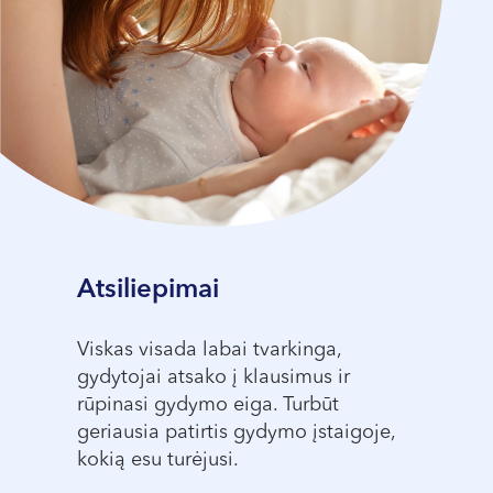
Atsiliepimai
kliniką,
Viskas visada labai tvarkinga,
Viskas l
us.
gydytojai atsako į klausimus ir
Žurman i
rūpinasi gydymo eiga. Turbūt
profesio
geriausia patirtis gydymo įstaigoje,
klausimu
kokią esu turėjusi.