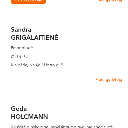
Sandra
GRIGALAITIENĖ
Embriologė
LT , EN , RU
Klaipėda, Naujoji Uosto g. 9
Apie gydytoją
Geda
HOLCMANN
Akušerė-ginekologė, nevaisingumo gydymo specialistė