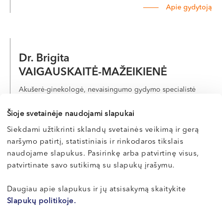
Apie gydytoją
Dr. Brigita
VAIGAUSKAITĖ-MAŽEIKIENĖ
Akušerė-ginekologė, nevaisingumo gydymo specialistė
LT , EN , FR
Šioje svetainėje naudojami slapukai
Vilnius, S. Žukausko g. 19
Siekdami užtikrinti sklandų svetainės veikimą ir gerą
naršymo patirtį, statistiniais ir rinkodaros tikslais
Apie gydytoją
E-registracija
naudojame slapukus. Pasirinkę arba patvirtinę visus,
patvirtinate savo sutikimą su slapukų įrašymu.
Daugiau apie slapukus ir jų atsisakymą skaitykite
Žydrūnas
Slapukų politikoje.
ŽĖBA