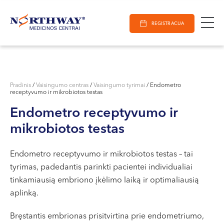
Ieškoti
E-Registracija
Darbo laikas
Paieška
REGISTRACIJA
VILNIUJE
KAUNE
Vilnius
KLAIPĖDOJE
S. Žukausko g. 19
Pradinis
/
Vaisingumo centras
/
Vaisingumo tyrimai
/
Endometro
receptyvumo ir mikrobiotos testas
Darbo laikas:
I-V 07:30 - 20:30
Endometro receptyvumo ir
VI 09:00 - 15:00
mikrobiotos testas
VII --
Kaunas
Endometro receptyvumo ir mikrobiotos testas – tai
tyrimas, padedantis parinkti pacientei individualiai
Miško g. 25A
tinkamiausią embriono įkėlimo laiką ir optimaliausią
Darbo laikas:
aplinką.
I-V 08:00 - 20:00
VI 09:00 - 15:00
Bręstantis embrionas prisitvirtina prie endometriumo,