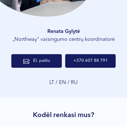
Renata Gylytė
„Northway“ vaisingumo centrų koordinatorė
El. paštu
+370 607 88 791
LT / EN / RU
Kodėl renkasi mus?