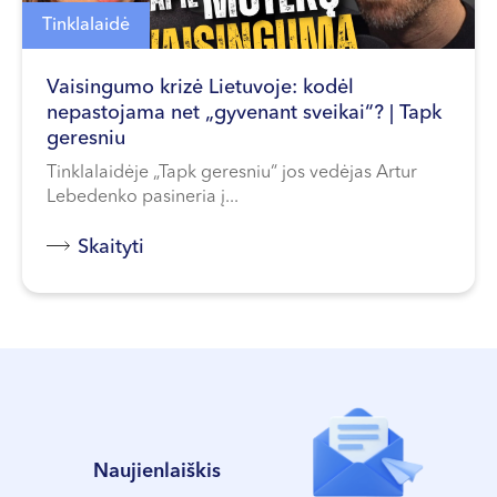
Tinklalaidė
Vaisingumo krizė Lietuvoje: kodėl
nepastojama net „gyvenant sveikai“? | Tapk
geresniu
Tinklalaidėje „Tapk geresniu“ jos vedėjas Artur
Lebedenko pasineria į...
Skaityti
Naujienlaiškis