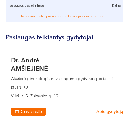
VI, VII --
Paslaugos pavadinimas
Kaina
Norėdami matyti paslaugas ir jų kainas pasirinkite miestą
Paslaugas teikiantys gydytojai
Dr. Andrė
AMŠIEJIENĖ
Akušerė-ginekologė, nevaisingumo gydymo specialistė
LT , EN , RU
Vilnius, S. Žukausko g. 19
Apie gydytoją
E-registracija