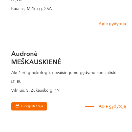
LT , EN
Kaunas, Miško g. 25A
Apie gydytoją
Audronė
MEŠKAUSKIENĖ
Akušerė-ginekologė, nevaisingumo gydymo specialistė
LT , RU
Vilnius, S. Žukausko g. 19
Apie gydytoją
E-registracija