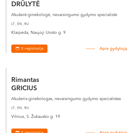
DRŪLYTĖ
Akušerė-ginekologė, nevaisingumo gydymo specialistė
LT , EN , RU
Klaipėda, Naujoji Uosto g. 9
Apie gydytoją
E-registracija
Rimantas
GRICIUS
Akušeris-ginekologas, nevaisingumo gydymo specialistas
LT , EN , RU
Vilnius, S. Žukausko g. 19
Apie gydytoją
E-registracija