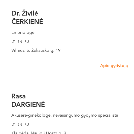
Dr. Živilė
ČERKIENĖ
Embriologė
LT , EN , RU
Vilnius, S. Žukausko g. 19
Apie gydytoją
Rasa
DARGIENĖ
Akušerė-ginekologė, nevaisingumo gydymo specialistė
LT , EN , RU
Klaipėda, Naujoji Uosto g. 9