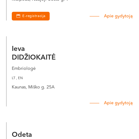
Apie gydytoją
E-registracija
Ieva
DIDŽIOKAITĖ
Embriologė
LT , EN
Kaunas, Miško g. 25A
Apie gydytoją
Odeta