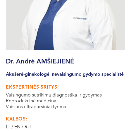
VII --
Klaipėda
Dragūnų g. 2
Darbo laikas:
I-V 08:00 - 20:00
VI, VII --
Naujoji Uosto g. 9
Dr. Andrė
AMŠIEJIENĖ
Darbo laikas:
I-V 08:00 - 20:00
Akušerė-ginekologė, nevaisingumo gydymo specialistė
VI 09:00 - 15:00
EKSPERTINĖS SRITYS:
VII --
Vaisingumo sutrikimų diagnostika ir gydymas
Kretinga
Reprodukcinė medicina
Vaisiaus ultragarsiniai tyrimai
J. Basanavičiaus g. 80
KALBOS:
Darbo laikas:
LT / EN / RU
I-V 08:00 - 20:00