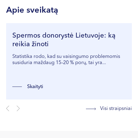
genetinio tyrimo įdiegimą ir vertinimą
Lietuvos akušerių-ginekologų draugija (LAGD)
Apie sveikatą
bendraautorė: Stukaitė-Ruibienė, Eglė;
Gudlevičienė, Živilė; Amšiejienė, Andrė; Dagytė,
Evelina; Gricius, Rimantas; Grigalionienė, Kristina;
Spermos donorystė Lietuvoje: ką
Utkus, Algirdas; Ramašauskaitė, Diana. Acta medica
reikia žinoti
Lituanica, 2022, vol. 29, no. 2, p. 225–235. DOI:
10.15388/Amed.2022.29.2.9
Statistika rodo, kad su vaisingumo problemomis
susiduria maždaug 15–20 % porų, tai yra...
Skaityti
Visi straipsniai