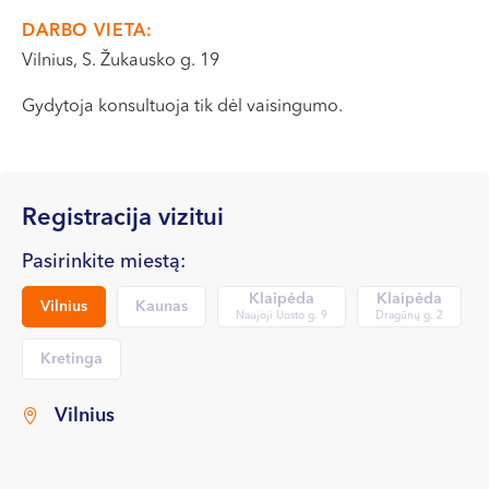
VI, VII --
DARBO VIETA:
Vilnius, S. Žukausko g. 19
Gydytoja konsultuoja tik dėl vaisingumo.
Registracija vizitui
Pasirinkite miestą:
Klaipėda
Klaipėda
Vilnius
Kaunas
Naujoji Uosto g. 9
Dragūnų g. 2
Kretinga
Vilnius