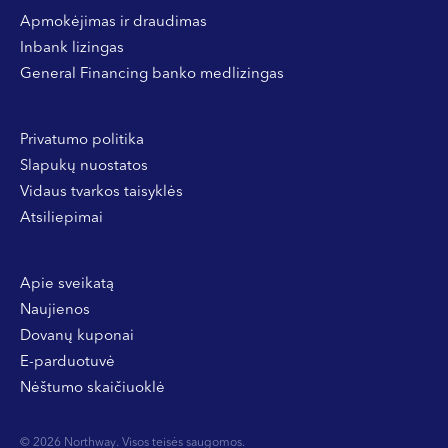
Apmokėjimas ir draudimas
Inbank lizingas
General Financing banko medlizingas
Privatumo politika
Slapukų nuostatos
Vidaus tvarkos taisyklės
Atsiliepimai
Apie sveikatą
Naujienos
Dovanų kuponai
E-parduotuvė
Nėštumo skaičiuoklė
© 2026 Northway. Visos teisės saugomos.