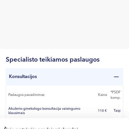
Specialisto teikiamos paslaugos
Konsultacijos
*PSDF
Paslaugos pavadinimas
Kaina
komp.
Akušerio-ginekologo konsultacija vaisingumo
Taip
110 €
klausimais
Nuotolinė akušerio-ginekologo konsultacija
90 €
vaisingumo klausimais