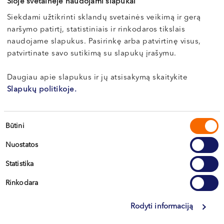
Šioje svetainėje naudojami slapukai
Akušerio-ginekologo (mokslų daktaro)
Siekdami užtikrinti sklandų svetainės veikimą ir gerą
110 €
konsultacija
naršymo patirtį, statistiniais ir rinkodaros tikslais
naudojame slapukus. Pasirinkę arba patvirtinę visus,
Pakartotinė akušerio-ginekologo konsultacija
70 €
vaisingumo klausimais
patvirtinate savo sutikimą su slapukų įrašymu.
Nuotolinė pakartotinė akušerio-ginekologo
60 €
konsultacija vaisingumo klausimais
Daugiau apie slapukus ir jų atsisakymą skaitykite
Slapukų politikoje.
Pakartotinė akušerio-ginekologo (mokslų
90 €
daktaro) konsultacija
Sutikimo
Būtini
Vaisingumo tyrimai moterims
pasirinkimas
Nuostatos
Tyrimai atliekami tik kartu su gydytojo konsultacija
Statistika
Pagalbinio apvaisinimo procedūros
Paslaugos pavadinimas
Kaina
Rinkodara
Ginekologinė echoskopija (transabdominaliniu arba
Prieš kiekvieną procedūrą būtina gydytojo konsultacija
64-70 €
transvaginaliniu davikliu)
Rodyti informaciją
*PSDF
Paslaugos pavadinimas
Kaina
Nevaisingumo gydymo (folikulų brendimo)
komp.
65 €
stebėjimas