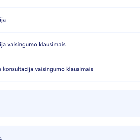
ija
ija vaisingumo klausimais
 konsultacija vaisingumo klausimais
tacija
s