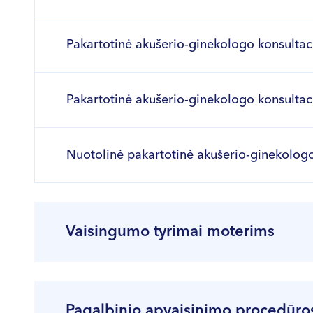
Pakartotinė akušerio-ginekologo konsultac
Pakartotinė akušerio-ginekologo konsultac
Nuotolinė pakartotinė akušerio-ginekologo
Vaisingumo tyrimai moterims
Tyrimai atliekami tik kartu su gydytojo konsul
Pagalbinio apvaisinimo procedūro