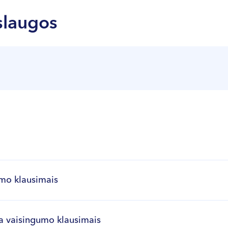
slaugos
umo klausimais
a vaisingumo klausimais