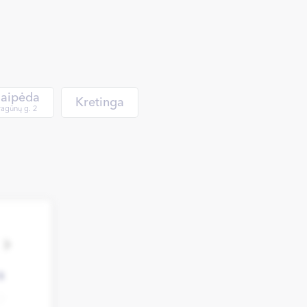
laipėda
Kretinga
agūnų g. 2