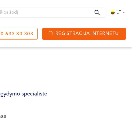
Ieškoti
LT
REGISTRACIJA INTERNETU
0 633 30 303
tinga
J. Basanavičiaus g. 80
bo laikas:
 08:00 - 20:00
VII --
 gydymo specialistė
mas