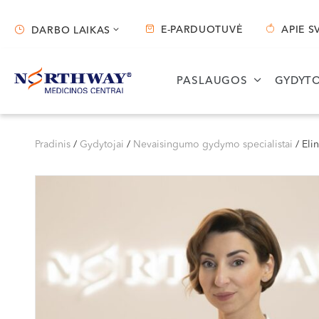
E-PARDUOTUVĖ
APIE S
DARBO LAIKAS
Darbo laikas
PASLAUGOS
GYDYTO
Vilnius
Kaunas
S. Žukausko g. 19
Miško g. 25A
Pradinis
/
Gydytojai
/
Nevaisingumo gydymo specialistai
/
Eli
Darbo laikas:
Darbo laikas:
I-V 07:30 - 20:30
I-V 08:00 - 20:00
VI 09:00 - 15:00
VI 09:00 - 15:00
VII --
VII --