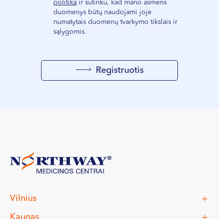
politika
ir sutinku, kad mano asmens
duomenys būtų naudojami joje
numatytais duomenų tvarkymo tikslais ir
sąlygomis.
Registruotis
Vilnius
Kaunas