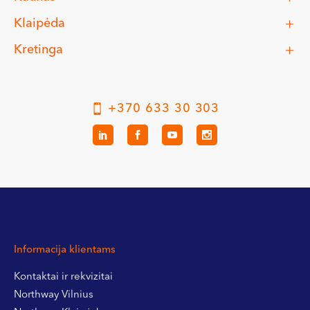
Klaipėda
Kretinga
+370 633 30 303
Informacija klientams
Kontaktai ir rekvizitai
Northway Vilnius