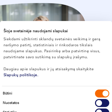
Šioje svetainėje naudojami slapukai
Siekdami užtikrinti sklandų svetainės veikimą ir gerą
naršymo patirtį, statistiniais ir rinkodaros tikslais
naudojame slapukus. Pasirinkę arba patvirtinę visus,
patvirtinate savo sutikimą su slapukų įrašymu.
Daugiau apie slapukus ir jų atsisakymą skaitykite
Slapukų politikoje.
Renata Gylytė
Sutikimo
Būtini
„Northway“ vaisingumo centrų koordinatorė
pasirinkimas
Nuostatos