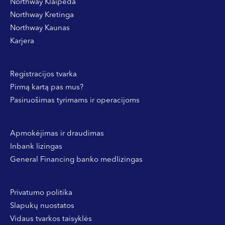
Northway Klaipėda
Northway Kretinga
Northway Kaunas
Karjera
Registracijos tvarka
Pirmą kartą pas mus?
Pasiruošimas tyrimams ir operacijoms
Apmokėjimas ir draudimas
Inbank lizingas
General Financing banko medlizingas
Privatumo politika
Slapukų nuostatos
Vidaus tvarkos taisyklės