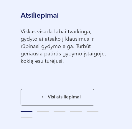
Atsiliepimai
kliniką,
Viskas visada labai tvarkinga,
Viskas l
us.
gydytojai atsako į klausimus ir
Žurman i
rūpinasi gydymo eiga. Turbūt
profesio
geriausia patirtis gydymo įstaigoje,
klausimu
kokią esu turėjusi.
Visi atsiliepimai