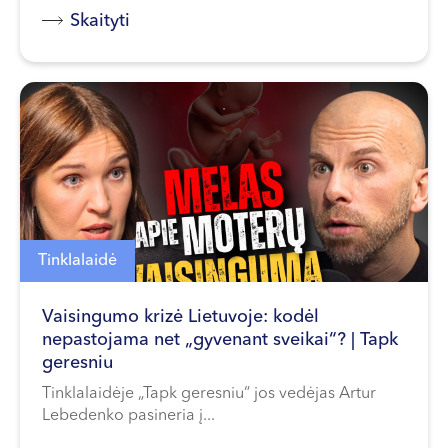
Skaityti
Tinklalaidė
Vaisingumo krizė Lietuvoje: kodėl
nepastojama net „gyvenant sveikai“? | Tapk
geresniu
Tinklalaidėje „Tapk geresniu“ jos vedėjas Artur
Lebedenko pasineria į...