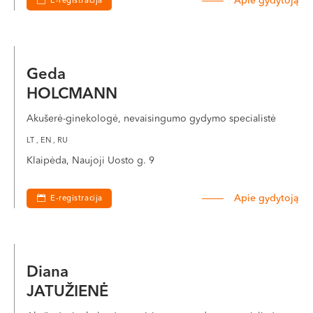
Apie gydytoją
E-registracija
Geda
HOLCMANN
Akušerė-ginekologė, nevaisingumo gydymo specialistė
LT , EN , RU
Klaipėda, Naujoji Uosto g. 9
Apie gydytoją
E-registracija
Diana
JATUŽIENĖ