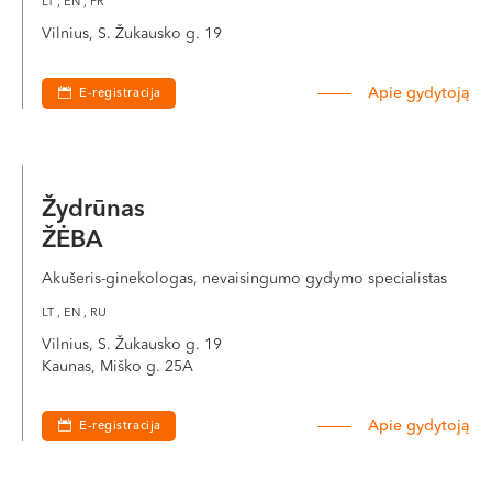
LT , EN , FR
Vilnius, S. Žukausko g. 19
Apie gydytoją
E-registracija
Žydrūnas
ŽĖBA
Akušeris-ginekologas, nevaisingumo gydymo specialistas
LT , EN , RU
Vilnius, S. Žukausko g. 19
Kaunas, Miško g. 25A
Apie gydytoją
E-registracija