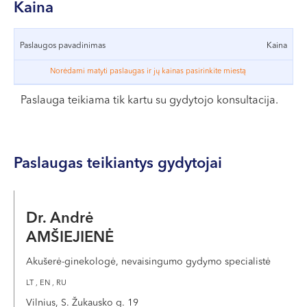
VII --
Kaina
Klaipėda
Paslaugos pavadinimas
Kaina
Dragūnų g. 2
Darbo laikas:
Norėdami matyti paslaugas ir jų kainas pasirinkite miestą
I-V 08:00 - 20:00
Paslauga teikiama tik kartu su gydytojo konsultacija.
VI, VII --
Naujoji Uosto g. 9
Darbo laikas:
Paslaugas teikiantys gydytojai
I-V 08:00 - 20:00
VI 09:00 - 15:00
VII --
Dr. Andrė
Kretinga
AMŠIEJIENĖ
J. Basanavičiaus g. 80
Akušerė-ginekologė, nevaisingumo gydymo specialistė
Darbo laikas:
LT , EN , RU
I-V 08:00 - 20:00
Vilnius, S. Žukausko g. 19