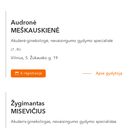
Audronė
MEŠKAUSKIENĖ
Akušerė-ginekologė, nevaisingumo gydymo specialistė
LT , RU
Vilnius, S. Žukausko g. 19
Apie gydytoją
E-registracija
Žygimantas
MISEVIČIUS
Akušeris-ginekologas, nevaisingumo gydymo specialistas