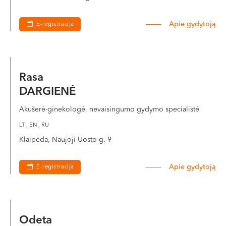
VI, VII --
Apie gydytoją
E-registracija
Rasa
DARGIENĖ
Akušerė-ginekologė, nevaisingumo gydymo specialistė
LT , EN , RU
Klaipėda, Naujoji Uosto g. 9
Apie gydytoją
E-registracija
Odeta