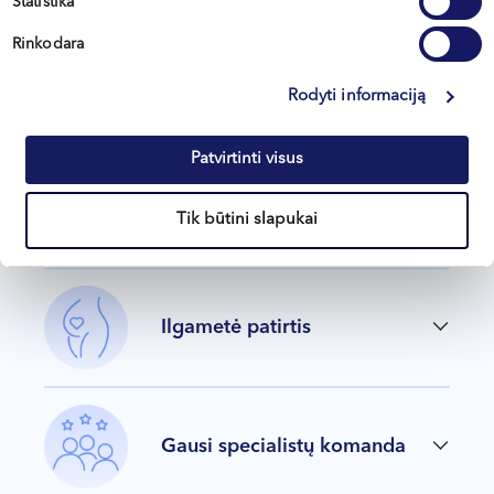
Statistika
El. paštu
+370 607 88 791
Rinkodara
LT / EN / RU
Rodyti informaciją
Patvirtinti visus
Kodėl renkasi mus?
Tik būtini slapukai
Ilgametė patirtis
Gausi specialistų komanda