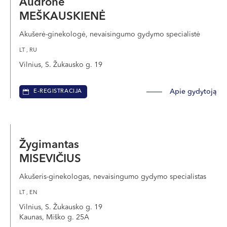
Audronė
MEŠKAUSKIENĖ
Akušerė-ginekologė, nevaisingumo gydymo specialistė
LT , RU
Vilnius, S. Žukausko g. 19
Apie gydytoją
E-REGISTRACIJA
Žygimantas
MISEVIČIUS
Akušeris-ginekologas, nevaisingumo gydymo specialistas
LT , EN
Vilnius, S. Žukausko g. 19
Kaunas, Miško g. 25A