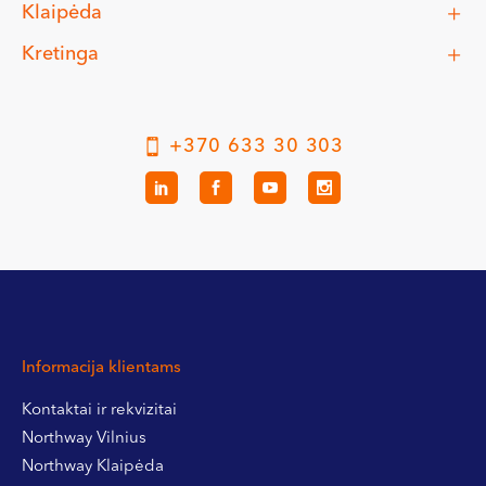
Klaipėda
Kretinga
+370 633 30 303
Informacija klientams
Kontaktai ir rekvizitai
Northway Vilnius
Northway Klaipėda