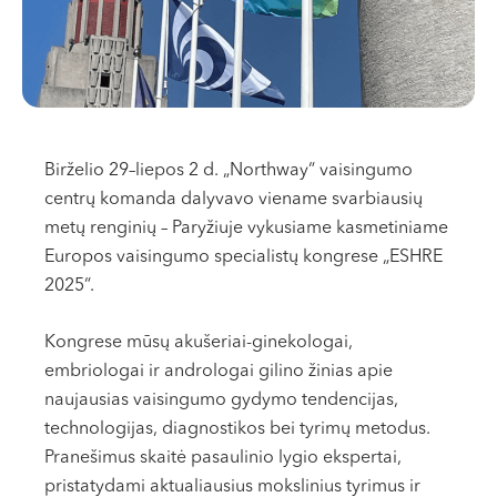
VII --
Klaipėda
Dragūnų g. 2
Darbo laikas:
I-V 08:00 - 20:00
Birželio 29–liepos 2 d. „Northway“ vaisingumo
VI, VII --
centrų komanda dalyvavo viename svarbiausių
Naujoji Uosto g. 9
metų renginių – Paryžiuje vykusiame kasmetiniame
Darbo laikas:
Europos vaisingumo specialistų kongrese „ESHRE
I-V 08:00 - 20:00
2025“.
VI 09:00 - 15:00
VII --
Kongrese mūsų akušeriai-ginekologai,
Kretinga
embriologai ir andrologai gilino žinias apie
naujausias vaisingumo gydymo tendencijas,
J. Basanavičiaus g. 80
technologijas, diagnostikos bei tyrimų metodus.
Darbo laikas:
Pranešimus skaitė pasaulinio lygio ekspertai,
I-V 08:00 - 20:00
pristatydami aktualiausius mokslinius tyrimus ir