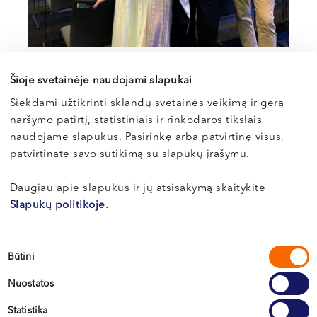
Šioje svetainėje naudojami slapukai
Siekdami užtikrinti sklandų svetainės veikimą ir gerą
naršymo patirtį, statistiniais ir rinkodaros tikslais
Paslaugas teikiantys specialistai
naudojame slapukus. Pasirinkę arba patvirtinę visus,
patvirtinate savo sutikimą su slapukų įrašymu.
Dr. Andrė
Daugiau apie slapukus ir jų atsisakymą skaitykite
AMŠIEJIENĖ
Slapukų politikoje.
Akušerė-ginekologė, nevaisingumo gydymo specialistė
Sutikimo
LT , EN , RU
Būtini
pasirinkimas
Vilnius, S. Žukausko g. 19
Nuostatos
Apie gydytoją
E-REGISTRACIJA
Statistika