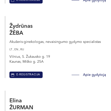
Apie gydytoją
E-REGISTRACIJA
Žydrūnas
ŽĖBA
Akušeris-ginekologas, nevaisingumo gydymo specialistas
LT , EN , RU
Vilnius, S. Žukausko g. 19
Kaunas, Miško g. 25A
Apie gydytoją
E-REGISTRACIJA
Elina
ŽURMAN