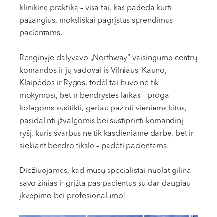
VI, VII --
klinikinę praktiką – visa tai, kas padeda kurti
pažangius, moksliškai pagrįstus sprendimus
pacientams.
Renginyje dalyvavo „Northway“ vaisingumo centrų
komandos ir jų vadovai iš Vilniaus, Kauno,
Klaipėdos ir Rygos, todėl tai buvo ne tik
mokymosi, bet ir bendrystės laikas – proga
kolegoms susitikti, geriau pažinti vieniems kitus,
pasidalinti įžvalgomis bei sustiprinti komandinį
ryšį, kuris svarbus ne tik kasdieniame darbe, bet ir
siekiant bendro tikslo – padėti pacientams.
Didžiuojamės, kad mūsų specialistai nuolat gilina
savo žinias ir grįžta pas pacientus su dar daugiau
įkvėpimo bei profesionalumo!