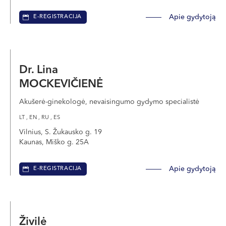
Apie gydytoją
E-REGISTRACIJA
Dr. Lina
MOCKEVIČIENĖ
Akušerė-ginekologė, nevaisingumo gydymo specialistė
LT , EN , RU , ES
Vilnius, S. Žukausko g. 19
Kaunas, Miško g. 25A
Apie gydytoją
E-REGISTRACIJA
Živilė