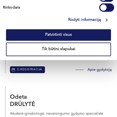
Rinkodara
Rodyti informaciją
Rasa
DARGIENĖ
Patvirtinti visus
Akušerė-ginekologė, nevaisingumo gydymo specialistė
LT , EN , RU
Tik būtini slapukai
Klaipėda, Naujoji Uosto g. 9
Apie gydytoją
E-REGISTRACIJA
Odeta
DRŪLYTĖ
Akušerė-ginekologė, nevaisingumo gydymo specialistė