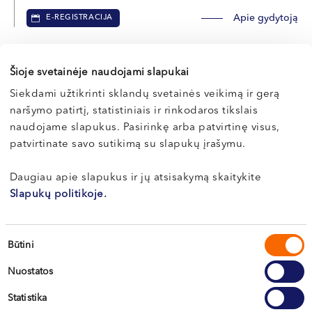
Apie gydytoją
E-REGISTRACIJA
Šioje svetainėje naudojami slapukai
Povilas
Siekdami užtikrinti sklandų svetainės veikimą ir gerą
JUKNA
naršymo patirtį, statistiniais ir rinkodaros tikslais
naudojame slapukus. Pasirinkę arba patvirtinę visus,
Akušeris-ginekologas, nevaisingumo gydymo specialistas
patvirtinate savo sutikimą su slapukų įrašymu.
LT , EN , RU
Vilnius, S. Žukausko g. 19
Daugiau apie slapukus ir jų atsisakymą skaitykite
Kaunas, Miško g. 25A
Slapukų politikoje.
Apie gydytoją
E-REGISTRACIJA
Sutikimo
Būtini
pasirinkimas
Nuostatos
Statistika
Audronė