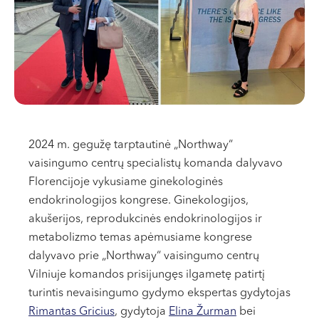
VII --
Klaipėda
Dragūnų g. 2
Darbo laikas:
I-V 08:00 - 20:00
VI, VII --
Naujoji Uosto g. 9
2024 m. gegužę tarptautinė „Northway“
Darbo laikas:
vaisingumo centrų specialistų komanda dalyvavo
I-V 08:00 - 20:00
Florencijoje vykusiame ginekologinės
VI 09:00 - 15:00
endokrinologijos kongrese. Ginekologijos,
VII --
akušerijos, reprodukcinės endokrinologijos ir
Kretinga
metabolizmo temas apėmusiame kongrese
dalyvavo prie „Northway“ vaisingumo centrų
J. Basanavičiaus g. 80
Vilniuje komandos prisijungęs ilgametę patirtį
Darbo laikas:
turintis nevaisingumo gydymo ekspertas gydytojas
I-V 08:00 - 20:00
Rimantas Gricius
, gydytoja
Elina Žurman
bei