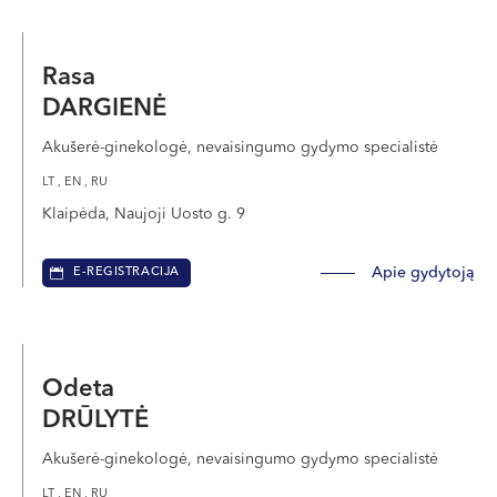
Rasa
DARGIENĖ
Akušerė-ginekologė, nevaisingumo gydymo specialistė
LT , EN , RU
Klaipėda, Naujoji Uosto g. 9
Apie gydytoją
E-REGISTRACIJA
Odeta
DRŪLYTĖ
Akušerė-ginekologė, nevaisingumo gydymo specialistė
LT , EN , RU