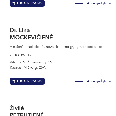
Apie gydytoją
E-REGISTRACIJA
Dr. Lina
MOCKEVIČIENĖ
Akušerė-ginekologė, nevaisingumo gydymo specialistė
LT , EN , RU , ES
Vilnius, S. Žukausko g. 19
Kaunas, Miško g. 25A
Apie gydytoją
E-REGISTRACIJA
Živilė
PETRUTIENĖ