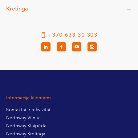
Kretinga
+370 633 30 303
Informacija klientams
Kontaktai ir rekvizitai
Northway Vilnius
Northway Klaipėda
Northway Kretinga