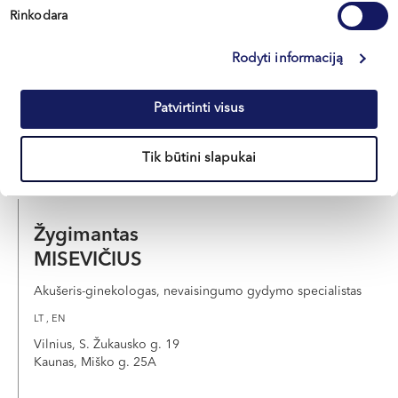
MEŠKAUSKIENĖ
Rinkodara
Akušerė-ginekologė, nevaisingumo gydymo specialistė
Rodyti informaciją
LT , RU
Vilnius, S. Žukausko g. 19
Patvirtinti visus
Apie gydytoją
E-REGISTRACIJA
Tik būtini slapukai
Žygimantas
MISEVIČIUS
Akušeris-ginekologas, nevaisingumo gydymo specialistas
LT , EN
Vilnius, S. Žukausko g. 19
Kaunas, Miško g. 25A