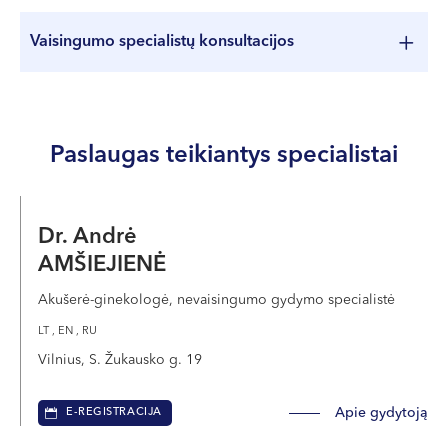
Vaisingumo specialistų konsultacijos
Paslaugos pavadinimas
Kaina
*PSDF komp.
Norėdami matyti paslaugas ir jų kainas pasirinkite miestą
Paslaugas teikiantys specialistai
Dr. Andrė
AMŠIEJIENĖ
Akušerė-ginekologė, nevaisingumo gydymo specialistė
LT , EN , RU
Vilnius, S. Žukausko g. 19
Apie gydytoją
E-REGISTRACIJA