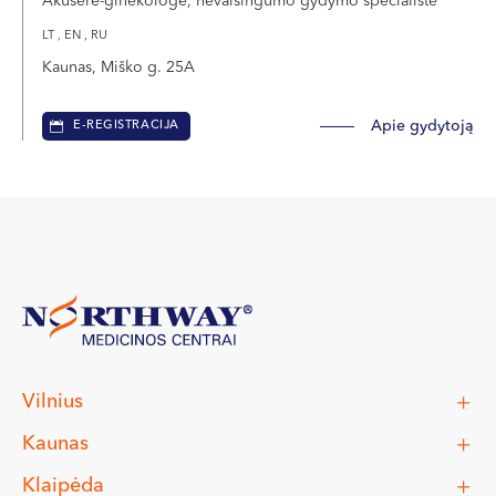
Akušerė-ginekologė, nevaisingumo gydymo specialistė
LT , EN , RU
Kaunas, Miško g. 25A
Apie gydytoją
E-REGISTRACIJA
Vilnius
Kaunas
Klaipėda