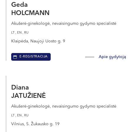
Geda
HOLCMANN
Akušerė-ginekologė, nevaisingumo gydymo specialistė
LT , EN , RU
Klaipėda, Naujoji Uosto g. 9
Apie gydytoją
E-REGISTRACIJA
Diana
JATUŽIENĖ
Akušerė-ginekologė, nevaisingumo gydymo specialistė
LT , EN , RU
Vilnius, S. Žukausko g. 19