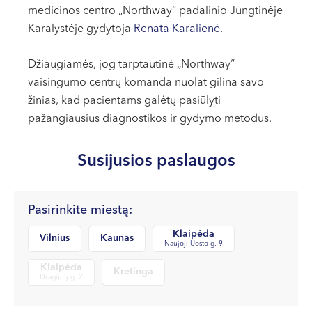
VI, VII --
medicinos centro „Northway“ padalinio Jungtinėje
Karalystėje gydytoja
Renata Karalienė
.
Džiaugiamės, jog tarptautinė „Northway“
vaisingumo centrų komanda nuolat gilina savo
žinias, kad pacientams galėtų pasiūlyti
pažangiausius diagnostikos ir gydymo metodus.
Susijusios paslaugos
Pasirinkite miestą:
Klaipėda
Vilnius
Kaunas
Naujoji Uosto g. 9
Klaipėda
Kretinga
Dragūnų g. 2