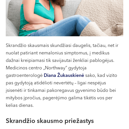
VII --
Klaipėda
Dragūnų g. 2
Darbo laikas:
I-V 08:00 - 20:00
VI, VII --
Skrandžio skausmais skundžiasi daugelis, tačiau, net ir
nuolat patiriant nemalonius simptomus, į medikus
Naujoji Uosto g. 9
dažnai kreipiamasi tik savijautai ženkliai pablogėjus.
Darbo laikas:
Medicinos centro „Northway“ gydytoja
I-V 08:00 - 20:00
gastroenterologė
Diana Žukauskienė
sako, kad vizito
VI 09:00 - 15:00
pas gydytoją atidėlioti nevertėtų – ligai nespėjus
VII --
įsisenėti ir tinkamai pakoregavus gyvenimo būdo bei
Kretinga
mitybos įpročius, pagerėjimo galima tikėtis vos per
kelias dienas.
J. Basanavičiaus g. 80
Darbo laikas:
Skrandžio skausmo priežastys
I-V 08:00 - 20:00