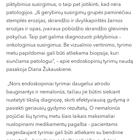
piktybinius susirgimus, o taip pat įsitikinti, kad nėra
patologijos. „Iš gerybinių susirgimų grupės paminėčiau
stemplės erozijas, skrandžio ir dvylikapirštės žarnos
erozijas ir opas, įvairaus pobūdžio skrandžio gleivinės
pokyčius. Taip pat galima diagnozuoti piktybinius –
onkologinius susirgimus. Be vizualinio vertinimo, tyrimo
metu papildomai gali būti atliekama biopsija, kuri
siunčiama patologui“, – apie endoskopinių tyrimų naudą
pasakoja Diana Žukauskienė.
„Nors endoskopiniai tyrimai daugeliui atrodo
bauginantys ir nemalonūs, tačiau jie būtini siekiant
nustatyti tikslią diagnozę, skirti efektyviausią gydymą ir
pasiekti geriausių gydymo rezultatų. O nemalonūs
pojūčiai šių tyrimų metu šiais laikais maksimaliai
nuslopinami medikamentų pagalba – pacientams
pageidaujant tyrimai gali būti atliekami su bendrine