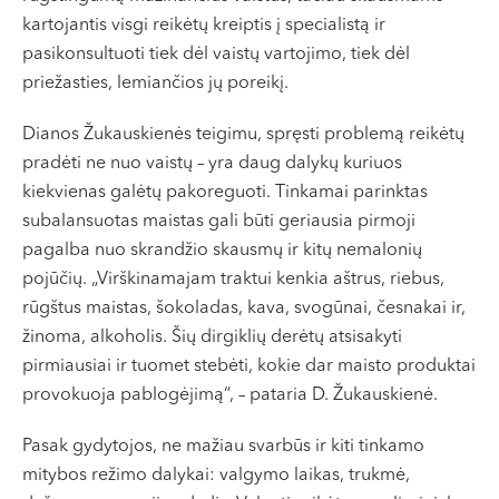
kartojantis visgi reikėtų kreiptis į specialistą ir
pasikonsultuoti tiek dėl vaistų vartojimo, tiek dėl
priežasties, lemiančios jų poreikį.
Dianos Žukauskienės teigimu, spręsti problemą reikėtų
pradėti ne nuo vaistų – yra daug dalykų kuriuos
kiekvienas galėtų pakoreguoti. Tinkamai parinktas
subalansuotas maistas gali būti geriausia pirmoji
pagalba nuo skrandžio skausmų ir kitų nemalonių
pojūčių. „Virškinamajam traktui kenkia aštrus, riebus,
rūgštus maistas, šokoladas, kava, svogūnai, česnakai ir,
žinoma, alkoholis. Šių dirgiklių derėtų atsisakyti
pirmiausiai ir tuomet stebėti, kokie dar maisto produktai
provokuoja pablogėjimą“, – pataria D. Žukauskienė.
Pasak gydytojos, ne mažiau svarbūs ir kiti tinkamo
mitybos režimo dalykai: valgymo laikas, trukmė,