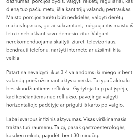
dažnumas, porcijos dydis. Valgyti reikėtų reguliariai, kas
dieną tuo pačiu metu, išlaikant trijų valandų pertraukas.
Maisto porcijos turėtų būti nedidelės, valgyti derėtų
mažais kąsniais, gerai sukramtant, mėgaujantis maistu iš
lėto ir neblaškant savo dėmesio kitur. Valgant
nerekomenduojama skaityti, žiūrėti televizoriaus,
bendrauti telefonu, naršyti internete ar užsiimti kita
veikla.
Patartina nevalgyti likus 3-4 valandoms iki miego ir bent
valandą prieš užsiimant aktyvia veikla. Tai ypač aktualu
besiskundžiantiems refliuksu. Gydytoja taip pat įspėja,
kad kenčiantiems nuo refliukso, pavojinga valgyti
horizontalioje padėtyje ar prigulti iš karto po valgio.
Labai svarbus ir fizinis aktyvumas. Visas virškinamasis
traktas turi raumenų. Taigi, pasak gastroenterologės,
kasdien reikėtų pajudėti bent 30 minučių.