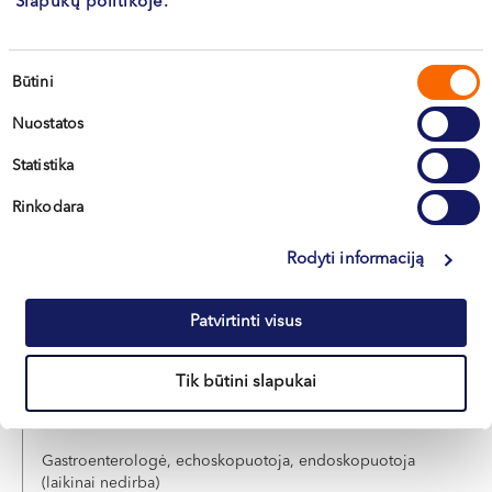
Slapukų politikoje.
Sutikimo
Dr. Rolandas
Būtini
pasirinkimas
VAICEKAUSKAS
Nuostatos
Gastroenterologas, echoskopuotojas, endoskopuotojas
Statistika
LT , EN , RU
Rinkodara
Vilnius, S. Žukausko g. 19
Rodyti informaciją
Apie gydytoją
E-registracija
Patvirtinti visus
Tik būtini slapukai
Viktorija
ADOMAITIENĖ
Gastroenterologė, echoskopuotoja, endoskopuotoja
(laikinai nedirba)