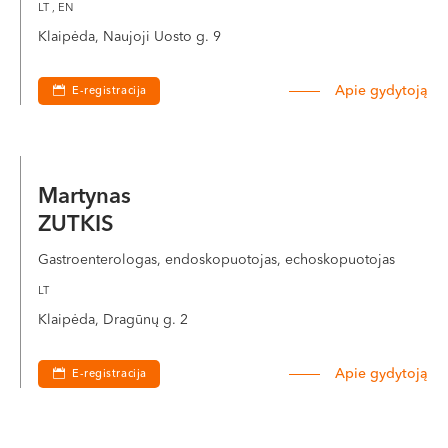
LT , EN
Klaipėda, Naujoji Uosto g. 9
Apie gydytoją
E-registracija
Martynas
ZUTKIS
Gastroenterologas, endoskopuotojas, echoskopuotojas
LT
Klaipėda, Dragūnų g. 2
Apie gydytoją
E-registracija