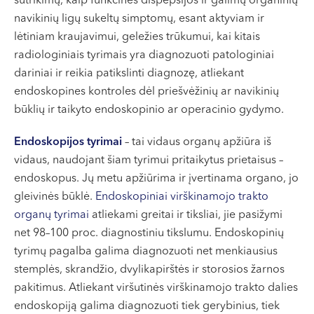
sutrikimų, kaip funkcinės dispepsijos ir galimų organinių
navikinių ligų sukeltų simptomų, esant aktyviam ir
lėtiniam kraujavimui, geležies trūkumui, kai kitais
radiologiniais tyrimais yra diagnozuoti patologiniai
dariniai ir reikia patikslinti diagnozę, atliekant
endoskopines kontroles dėl priešvėžinių ar navikinių
būklių ir taikyto endoskopinio ar operacinio gydymo.
Endoskopijos tyrimai
– tai vidaus organų apžiūra iš
vidaus, naudojant šiam tyrimui pritaikytus prietaisus –
endoskopus. Jų metu apžiūrima ir įvertinama organo, jo
gleivinės būklė.
Endoskopiniai virškinamojo trakto
organų tyrimai
atliekami greitai ir tiksliai, jie pasižymi
net 98–100 proc. diagnostiniu tikslumu. Endoskopinių
tyrimų pagalba galima diagnozuoti net menkiausius
stemplės, skrandžio, dvylikapirštės ir storosios žarnos
pakitimus. Atliekant viršutinės virškinamojo trakto dalies
endoskopiją galima diagnozuoti tiek gerybinius, tiek