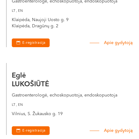
Gastroenterologė, echoskopuotoja, endoskopuotoja
LT , EN
Klaipėda, Naujoji Uosto g. 9
Klaipėda, Dragūnų g. 2
Apie gydytoją
E-registracija
Eglė
LUKOŠIŪTĖ
Gastroenterologė, echoskopuotoja, endoskopuotoja
LT , EN
Vilnius, S. Žukausko g. 19
Apie gydytoją
E-registracija