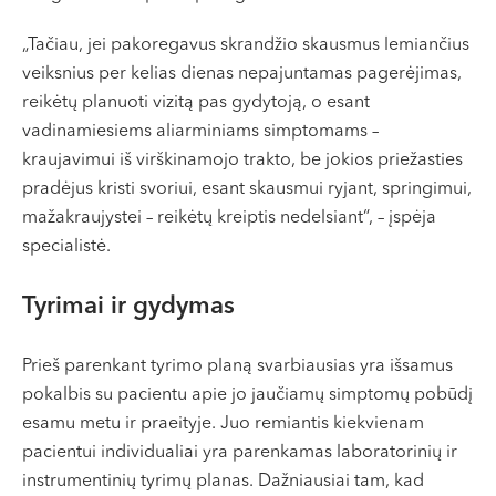
„Tačiau, jei pakoregavus skrandžio skausmus lemiančius
veiksnius per kelias dienas nepajuntamas pagerėjimas,
reikėtų planuoti vizitą pas gydytoją, o esant
vadinamiesiems aliarminiams simptomams –
kraujavimui iš virškinamojo trakto, be jokios priežasties
pradėjus kristi svoriui, esant skausmui ryjant, springimui,
mažakraujystei – reikėtų kreiptis nedelsiant“, – įspėja
specialistė.
Tyrimai ir gydymas
Prieš parenkant tyrimo planą svarbiausias yra išsamus
pokalbis su pacientu apie jo jaučiamų simptomų pobūdį
esamu metu ir praeityje. Juo remiantis kiekvienam
pacientui individualiai yra parenkamas laboratorinių ir
instrumentinių tyrimų planas. Dažniausiai tam, kad