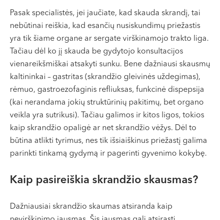
VI, VII --
Pasak specialistės, jei jaučiate, kad skauda skrandį, tai
nebūtinai reiškia, kad esančių nusiskundimų priežastis
yra tik šiame organe ar sergate virškinamojo trakto liga.
Tačiau dėl ko jį skauda be gydytojo konsultacijos
vienareikšmiškai atsakyti sunku. Bene dažniausi skausmų
kaltininkai – gastritas (skrandžio gleivinės uždegimas),
rėmuo, gastroezofaginis refliuksas, funkcinė dispepsija
(kai nerandama jokių struktūrinių pakitimų, bet organo
veikla yra sutrikusi). Tačiau galimos ir kitos ligos, tokios
kaip skrandžio opaligė ar net skrandžio vėžys. Dėl to
būtina atlikti tyrimus, nes tik išsiaiškinus priežastį galima
parinkti tinkamą gydymą ir pagerinti gyvenimo kokybę.
Kaip pasireiškia skrandžio skausmas?
Dažniausiai skrandžio skaumas atsiranda kaip
nevirškinimo jausmas. Šis jausmas gali atsirasti