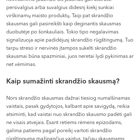
persivalgius arba suvalgius didesnį kiekį sunkiai
virškinamų maisto produktų. Taip pat skrandžio
skausmas gali pasireikšti kaip deginantis skausmas
duobutėje po šonkauliais. Tokio tipo negalavimas
signalizuoja apie padidėjusį skrandžio rūgštingumą. Tuo
tarpu streso ir nervinės įtampos sukelti skrandžio
skausmai būna spazminiai, juos neretai lydi pykinimas ar
net vėmimas.
Kaip sumažinti skrandžio skausmą?
Nors skrandžio skausmas dažnai tiesiog numalšinamas
vaistais, pasak gydytojos, kalbant apie savigydą, reikia
atsiminti, kad vaistai nuo skrandžio skausmo padėti gali
ne visais atvejais. Esant retiems rėmens epizodams,
galima patiems pagal poreikį vartoti skrandžio
rūgštingumą mažinančius vaistus, tačiau skausmams