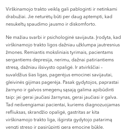
Virškinamojo trakto veiklą gali pabloginti ir netinkami
drabužiai. Jie neturėtų būti per daug aptempti, kad
nesukeltų spaudimo jausmo ir diskomforto.
Ne mažiau svarbi ir psichologinė savijauta. Įrodyta, kad
virškinamojo trakto ligos dažniau užklumpa jautresnius
žmones. Remiantis moksliniais tyrimais, pacientams
sergantiems depresija, nerimu, dažnai patiriantiems
stresą, dažniau išsivysto opaligė. Ir atvirkščiai –
suvaldžius šias ligas, pagerėjus emocinei savijautai,
gleivinės gijimas pagerėja. Pasak gydytojos, paprastai
žarnyno ir galvos smegenų sąsają galima apibūdinti
taip: jei gerai jaučiasi žarnynas, gerai jaučiasi ir galva.
Tad neišvengiamai pacientai, kuriems diagnozuojamas
refliuksas, skrandžio opaligė, gastritas ar kita
virškinamojo trakto liga, išgirsta gydytojo patarimą
vengti streso ir pasirūpinti gera emocine būkle.