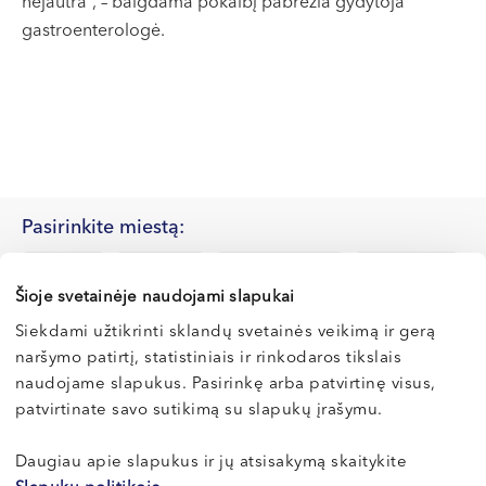
nejautra“, – baigdama pokalbį pabrėžia gydytoja
gastroenterologė.
Pasirinkite miestą:
Klaipėda
Klaipėda
Vilnius
Kaunas
Naujoji Uosto g. 9
Dragūnų g. 2
Šioje svetainėje naudojami slapukai
Kretinga
Siekdami užtikrinti sklandų svetainės veikimą ir gerą
naršymo patirtį, statistiniais ir rinkodaros tikslais
naudojame slapukus. Pasirinkę arba patvirtinę visus,
patvirtinate savo sutikimą su slapukų įrašymu.
Daugiau apie slapukus ir jų atsisakymą skaitykite
Konsultuojantys gydytojai