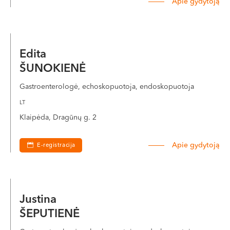
Apie gydytoją
Edita
ŠUNOKIENĖ
Gastroenterologė, echoskopuotoja, endoskopuotoja
LT
Klaipėda, Dragūnų g. 2
Apie gydytoją
E-registracija
Justina
ŠEPUTIENĖ