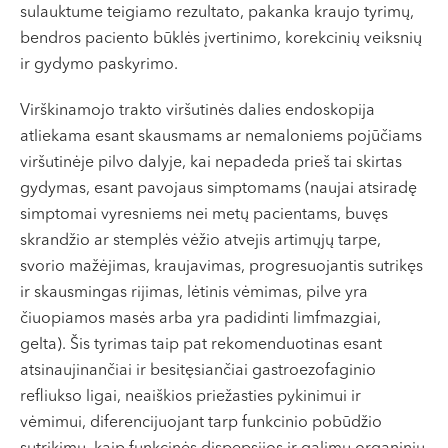
sulauktume teigiamo rezultato, pakanka kraujo tyrimų,
bendros paciento būklės įvertinimo, korekcinių veiksnių
ir gydymo paskyrimo.
Virškinamojo trakto viršutinės dalies endoskopija
atliekama esant skausmams ar nemaloniems pojūčiams
viršutinėje pilvo dalyje, kai nepadeda prieš tai skirtas
gydymas, esant pavojaus simptomams (naujai atsiradę
simptomai vyresniems nei metų pacientams, buvęs
skrandžio ar stemplės vėžio atvejis artimųjų tarpe,
svorio mažėjimas, kraujavimas, progresuojantis sutrikęs
ir skausmingas rijimas, lėtinis vėmimas, pilve yra
čiuopiamos masės arba yra padidinti limfmazgiai,
gelta). Šis tyrimas taip pat rekomenduotinas esant
atsinaujinančiai ir besitęsiančiai gastroezofaginio
refliukso ligai, neaiškios priežasties pykinimui ir
vėmimui, diferencijuojant tarp funkcinio pobūdžio