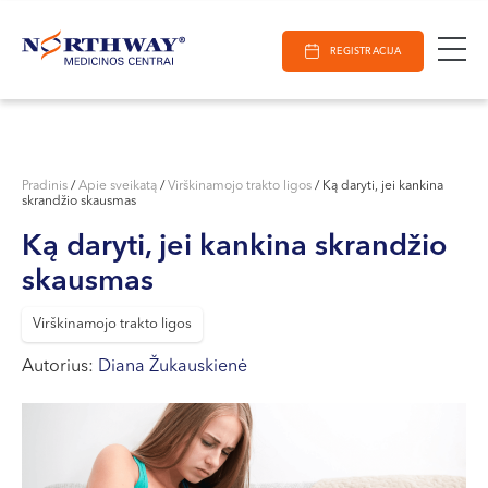
Ieškoti
E-Registracija
Darbo laikas
Paieška
REGISTRACIJA
VILNIUJE
KAUNE
Vilnius
KLAIPĖDOJE
S. Žukausko g. 19
Pradinis
/
Apie sveikatą
/
Virškinamojo trakto ligos
/
Ką daryti, jei kankina
skrandžio skausmas
Darbo laikas:
I-V 07:30 - 20:30
Ką daryti, jei kankina skrandžio
VI 09:00 - 15:00
skausmas
VII --
Kaunas
Virškinamojo trakto ligos
Autorius:
Miško g. 25A
Diana Žukauskienė
Darbo laikas:
I-V 08:00 - 20:00
VI 09:00 - 15:00