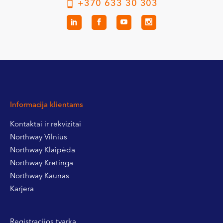
+370 633 30 303
Informacija klientams
Kontaktai ir rekvizitai
Northway Vilnius
Northway Klaipėda
Northway Kretinga
Northway Kaunas
Karjera
Registracijos tvarka