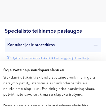
Specialisto teikiamos paslaugos
Konsultacijos ir procedūros
Tyrimai ir procedūros atliekami tik kartu su gydytojo konsultacija
Paslaugos pavadinimas
Kaina
Šioje svetainėje naudojami slapukai
Gastroenterologo konsultacija
65 €
Siekdami užtikrinti sklandų svetainės veikimą ir gerą
Pakartotinė gastroenterologo konsultacija
50 €
naršymo patirtį, statistiniais ir rinkodaros tikslais
naudojame slapukus. Pasirinkę arba patvirtinę visus,
Gastroskopija: stemplės, skrandžio ir dvylikapirštės
120 €
patvirtinate savo sutikimą su slapukų įrašymu.
žarnos endoskopinis tyrimas
Gastroskopija su biopsijos paėmimu
140 €