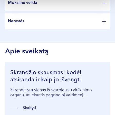
Mokslinė veikla
pilvo organų echoskopinių tyrimų
nacionalinėse ir tarptautinėse konferencijose bei
seminaruose
Aktyviai dalyvauja jaunųjų gastroenterologų
Narystės
mokslinėje veikloje
Rašo straipsnius
Straipsnio „Skrandžio opos kankina dažną lietuvį:
Lietuvos gastroenterologų draugija
gydytoja nurodė pagrindinę ligos priežastį ir
Lietuvos endoskopuotojų draugija
dažniausią simptomą“ autorė
Apie sveikatą
Straipsnio „Šie simptomai išduoda skrandžio opą:
negydant gali baigtis liūdnai!“ autorė
Skrandžio skausmas: kodėl
atsiranda ir kaip jo išvengti
Skrandis yra vienas iš svarbiausių virškinimo
organų, atliekantis pagrindinį vaidmenį ...
Skaityti