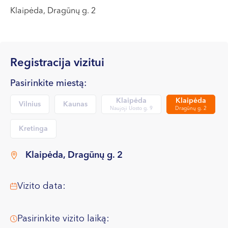
VI, VII --
Klaipėda, Dragūnų g. 2
Registracija vizitui
Pasirinkite miestą:
Klaipėda
Klaipėda
Vilnius
Kaunas
Naujoji Uosto g. 9
Dragūnų g. 2
Kretinga
Klaipėda, Dragūnų g. 2