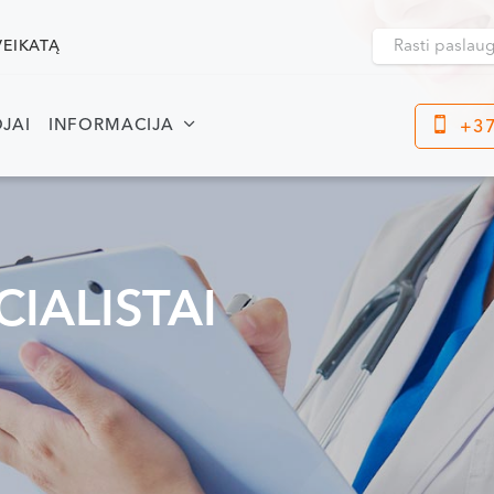
VEIKATĄ
JAI
INFORMACIJA
+37
Klaipėda
Kre
Dragūnų g. 2
Darbo laikas:
Dar
I-V 08:00 - 20:00
CIALISTAI
I-V
VI, VII --
VI, 
Naujoji Uosto g. 9
Darbo laikas:
I-V 08:00 - 20:00
VI 09:00 - 15:00
VII --