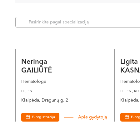
Pasirinkite pagal specializaciją
Neringa
Ligita
GAILIŪTĖ
KASN
Hematologė
Hematol
LT , EN
LT , EN , RU
Klaipėda, Dragūnų g. 2
Klaipėda,
Apie gydytoją
E-registracija
E-reg