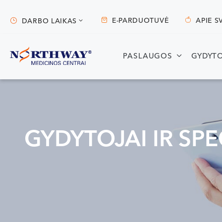
E-PARDUOTUVĖ
APIE S
DARBO LAIKAS
Darbo laikas
PASLAUGOS
GYDYTO
Vilnius
Kaunas
S. Žukausko g. 19
Miško g. 25A
Darbo laikas:
Darbo laikas:
GYDYTOJAI IR SPE
I-V 07:30 - 20:30
I-V 08:00 - 20:00
VI 09:00 - 15:00
VI 09:00 - 15:00
VII --
VII --