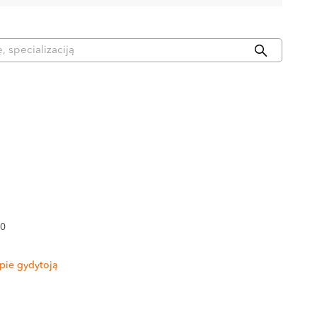
80
pie gydytoją