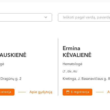
Ermina
AUSKIENĖ
KĖVALIENĖ
ogė
Hematologė
LT , EN , RU
 Dragūnų g. 2
Kretinga, J. Basanavičiaus g. 
Apie gydytoją
A
istracija
E-registracija