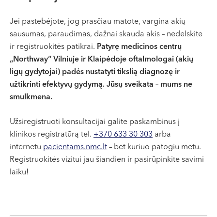
Jei pastebėjote, jog prasčiau matote, vargina akių
sausumas, paraudimas, dažnai skauda akis – nedelskite
ir registruokitės patikrai.
Patyrę medicinos centrų
„Northway“ Vilniuje ir Klaipėdoje oftalmologai (akių
ligų gydytojai) padės nustatyti tikslią diagnozę ir
užtikrinti efektyvų gydymą. Jūsų sveikata – mums ne
smulkmena.
Užsiregistruoti konsultacijai galite paskambinus į
klinikos registratūrą tel.
+370 633 30 303
arba
internetu
pacientams.nmc.lt
– bet kuriuo patogiu metu.
Registruokitės vizitui jau šiandien ir pasirūpinkite savimi
laiku!