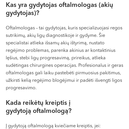
Kas yra gydytojas oftalmologas (akių
gydytojas)?
Oftalmologas – tai gydytojas, kuris specializuojasi regos
sutrikimų, akių ligų diagnostikoje ir gydyme. Šie
specialistai atlieka išsamų akių ištyrimą, nustato
regėjimo problemas, parenka akinius ar kontaktinius
lęšius, stebi ligų progresavimą, prireikus, atlieka
sudėtingas chirurgines operacijas. Profesionalus ir geras
oftalmologas gali laiku pastebėti pirmuosius pakitimus,
užkirsti kelią regėjimo blogėjimui ir padėti išvengti ligos
progresavimo.
Kada reikėtų kreiptis į
gydytoją oftalmologą?
Į gydytoją oftalmologą kviečiame kreiptis, jei: