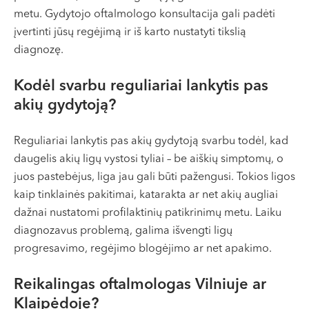
metu. Gydytojo oftalmologo konsultacija gali padėti
įvertinti jūsų regėjimą ir iš karto nustatyti tikslią
diagnozę.
Kodėl svarbu reguliariai lankytis pas
akių gydytoją?
Reguliariai lankytis pas akių gydytoją svarbu todėl, kad
daugelis akių ligų vystosi tyliai – be aiškių simptomų, o
juos pastebėjus, liga jau gali būti pažengusi. Tokios ligos
kaip tinklainės pakitimai, katarakta ar net akių augliai
dažnai nustatomi profilaktinių patikrinimų metu. Laiku
diagnozavus problemą, galima išvengti ligų
progresavimo, regėjimo blogėjimo ar net apakimo.
Reikalingas oftalmologas Vilniuje ar
Klaipėdoje?