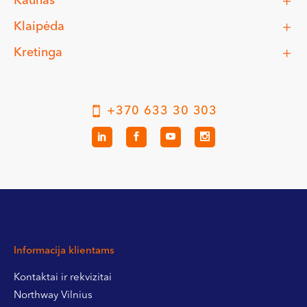
Kaunas
Klaipėda
Kretinga
+370 633 30 303
Informacija klientams
Kontaktai ir rekvizitai
Northway Vilnius