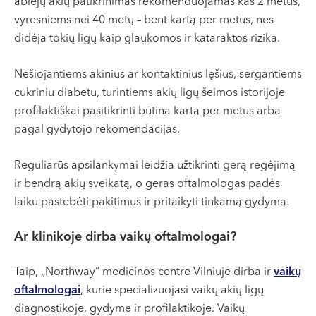
abiejų akių patikrinimas rekomenduojamas kas 2 metus,
vyresniems nei 40 metų – bent kartą per metus, nes
didėja tokių ligų kaip glaukomos ir kataraktos rizika.
Nešiojantiems akinius ar kontaktinius lęšius, sergantiems
cukriniu diabetu, turintiems akių ligų šeimos istorijoje
profilaktiškai pasitikrinti būtina kartą per metus arba
pagal gydytojo rekomendacijas.
Reguliarūs apsilankymai leidžia užtikrinti gerą regėjimą
ir bendrą akių sveikatą, o geras oftalmologas padės
laiku pastebėti pakitimus ir pritaikyti tinkamą gydymą.
Ar klinikoje dirba vaikų oftalmologai?
Taip, „Northway“ medicinos centre Vilniuje dirba ir
vaikų
oftalmologai
, kurie specializuojasi vaikų akių ligų
diagnostikoje, gydyme ir profilaktikoje. Vaikų