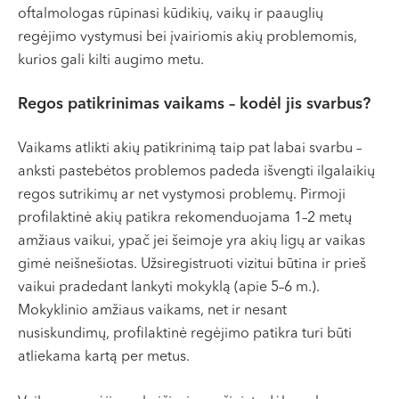
oftalmologas rūpinasi kūdikių, vaikų ir paauglių
regėjimo vystymusi bei įvairiomis akių problemomis,
kurios gali kilti augimo metu.
Regos patikrinimas vaikams – kodėl jis svarbus?
Vaikams atlikti akių patikrinimą taip pat labai svarbu –
anksti pastebėtos problemos padeda išvengti ilgalaikių
regos sutrikimų ar net vystymosi problemų. Pirmoji
profilaktinė akių patikra rekomenduojama 1–2 metų
amžiaus vaikui, ypač jei šeimoje yra akių ligų ar vaikas
gimė neišnešiotas. Užsiregistruoti vizitui būtina ir prieš
vaikui pradedant lankyti mokyklą (apie 5–6 m.).
Mokyklinio amžiaus vaikams, net ir nesant
nusiskundimų, profilaktinė regėjimo patikra turi būti
atliekama kartą per metus.