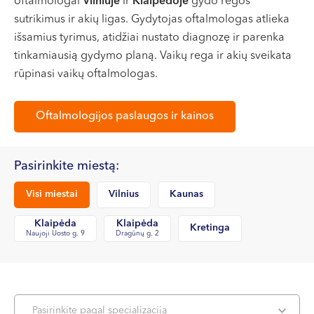
oftalmologai
Vilniuje
ir
Klaipėdoje
gydo regos
VII --
sutrikimus ir akių ligas. Gydytojas oftalmologas atlieka
Klaipėda
išsamius tyrimus, atidžiai nustato diagnozę ir parenka
Dragūnų g. 2
tinkamiausią gydymo planą. Vaikų rega ir akių sveikata
Darbo laikas:
rūpinasi vaikų oftalmologas.
I-V 08:00 - 20:00
VI, VII --
Oftalmologijos paslaugos ir kainos
Naujoji Uosto g. 9
Darbo laikas:
Pasirinkite miestą:
I-V 08:00 - 20:00
Visi miestai
Vilnius
Kaunas
VI 09:00 - 15:00
VII --
Klaipėda
Klaipėda
Kretinga
Kretinga
Naujoji Uosto g. 9
Dragūnų g. 2
J. Basanavičiaus g. 80
Darbo laikas:
I-V 08:00 - 20:00
Pasirinkite pagal specializaciją