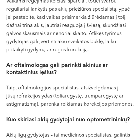
Vaikams regėjimas keičiasi sparčiai, todėl svarbu
reguliariai lankytis pas akių priežiūros specialistą, ypač
jei pastebite, kad vaikas prisimerkia žiūrėdamas į tolį,
dažnai trina akis, jautriai reaguoja į šviesą, skundžiasi
galvos skausmais ar nenoriai skaito. Atlikęs tyrimus
gydytojas gali įvertinti akių sveikatos būklę, laiku
pritaikyti gydymą ar regos korekciją.
Ar oftalmologas gali parinkti akinius ar
kontaktinius lęšius?
Taip, oftalmologijos specialistas, atsižvelgdamas į
jūsų refrakcijos ydas (toliaregystę, trumparegystę ar
astigmatizmą), parenka reikiamas korekcijos priemones.
Kuo skiriasi akių gydytojai nuo optometrininkų?
Akių ligų gydytojas – tai medicinos specialistas, galintis