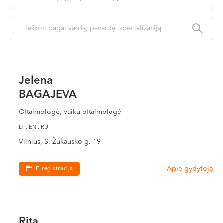
VI, VII --
Jelena
BAGAJEVA
Oftalmologė, vaikų oftalmologė
LT , EN , RU
Vilnius, S. Žukausko g. 19
Apie gydytoją
E-registracija
Rita