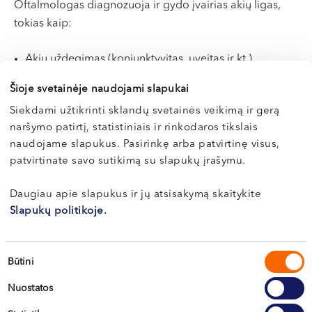
Oftalmologas diagnozuoja ir gydo įvairias akių ligas,
tokias kaip:
Akių uždegimas (konjunktyvitas, uveitas ir kt.)
Glaukoma – pavojingas akispūdžio padidėjimas,
Šioje svetainėje naudojami slapukai
keliantis rimtą grėsmę regėjimui
Siekdami užtikrinti sklandų svetainės veikimą ir gerą
Katarakta – akies lęšiuko drumstėjimas, dažniausiai
naršymo patirtį, statistiniais ir rinkodaros tikslais
progresuojantis su amžiumi
naudojame slapukus. Pasirinkę arba patvirtinę visus,
Tinklainės pakitimai, nulemti diabeto ar kitų lėtinių
patvirtinate savo sutikimą su slapukų įrašymu.
ligų
Korekcijos reikalaujančios refrakcijos ydos:
Daugiau apie slapukus ir jų atsisakymą skaitykite
astigmatizmas, trumparegystė, toliaregystė
Slapukų politikoje.
Ragenos distrofija ar infekcija
Platus vaikų akių ligų spektras: žvairumas, įgimti
Sutikimo
regėjimo sutrikimai ir kt.
Būtini
pasirinkimas
Nuostatos
Kokius tyrimus gali atlikti gydytojas