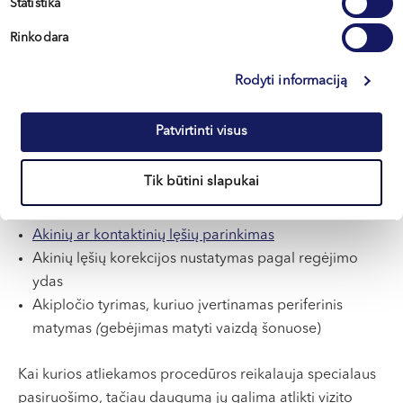
oftalmologas?
Statistika
Rinkodara
Tyrimus gydytojas oftalmologas atlieka naudodamas
modernią įrangą, priklausomai nuo paciento
Rodyti informaciją
nusiskundimų:
Patvirtinti visus
Akių dugno tyrimas
– įvertinamas tinklainės ir regos
nervo būklė
Tik būtini slapukai
Akispūdžio matavimas
– būtinas glaukomos
diagnostikai
Akinių ar kontaktinių lęšių parinkimas
Akinių lęšių korekcijos nustatymas pagal regėjimo
ydas
Akipločio tyrimas, kuriuo įvertinamas periferinis
matymas
(
gebėjimas matyti vaizdą šonuose)
Kai kurios atliekamos procedūros reikalauja specialaus
pasiruošimo, tačiau daugumą jų galima atlikti vizito