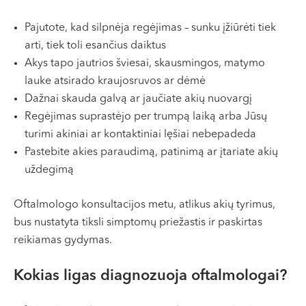
Pajutote, kad silpnėja regėjimas – sunku įžiūrėti tiek
arti, tiek toli esančius daiktus
Akys tapo jautrios šviesai, skausmingos, matymo
lauke atsirado kraujosruvos ar dėmė
Dažnai skauda galvą ar jaučiate akių nuovargį
Regėjimas suprastėjo per trumpą laiką arba Jūsų
turimi akiniai ar kontaktiniai lęšiai nebepadeda
Pastebite akies paraudimą, patinimą ar įtariate akių
uždegimą
Oftalmologo konsultacijos metu, atlikus akių tyrimus,
bus nustatyta tiksli simptomų priežastis ir paskirtas
reikiamas gydymas.
Kokias ligas diagnozuoja oftalmologai?