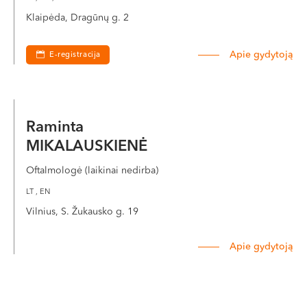
Klaipėda, Dragūnų g. 2
Apie gydytoją
E-registracija
Raminta
MIKALAUSKIENĖ
Oftalmologė (laikinai nedirba)
LT , EN
Vilnius, S. Žukausko g. 19
Apie gydytoją