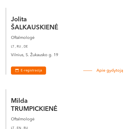
Jolita
ŠALKAUSKIENĖ
Oftalmologė
LT , RU , DE
Vilnius, S. Žukausko g. 19
Apie gydytoją
E-registracija
Milda
TRUMPICKIENĖ
Oftalmologė
LT , EN , RU