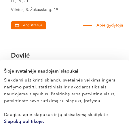
LT , EN , RU
VI, VII --
Vilnius, S. Žukausko g. 19
Apie gydytoją
E-registracija
Dovilė
PROŠKUTĖ
Šioje svetainėje naudojami slapukai
Veido ir žandikaulių chirurgė
Siekdami užtikrinti sklandų svetainės veikimą ir gerą
LT , EN , RU
naršymo patirtį, statistiniais ir rinkodaros tikslais
Klaipėda, Naujoji Uosto g. 9
naudojame slapukus. Pasirinkę arba patvirtinę visus,
patvirtinate savo sutikimą su slapukų įrašymu.
Apie gydytoją
E-registracija
Daugiau apie slapukus ir jų atsisakymą skaitykite
Slapukų politikoje.