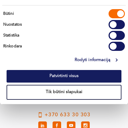
Sutikimo
Būtini
pasirinkimas
Nuostatos
Statistika
Rinkodara
Vilnius
Rodyti informaciją
Kaunas
Patvirtinti visus
Klaipėda
Kretinga
Tik būtini slapukai
+370 633 30 303