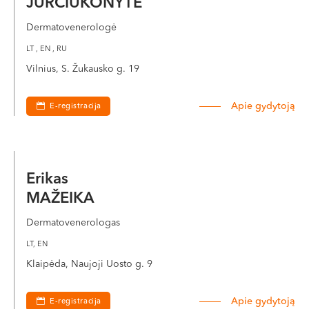
JURČIUKONYTĖ
Dermatovenerologė
LT , EN , RU
Vilnius, S. Žukausko g. 19
Apie gydytoją
E-registracija
Erikas
MAŽEIKA
Dermatovenerologas
LT, EN
Klaipėda, Naujoji Uosto g. 9
Apie gydytoją
E-registracija