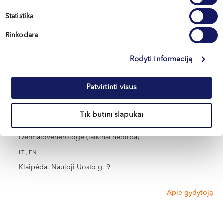
LT , EN , RU
Statistika
Klaipėda, Naujoji Uosto g. 9
Rinkodara
Apie gydytoją
E-registracija
Rodyti informaciją
Patvirtinti visus
Ieva
Tik būtini slapukai
TURSKĖ
Dermatovenerologė (laikinai nedirba)
LT , EN
Klaipėda, Naujoji Uosto g. 9
Apie gydytoją