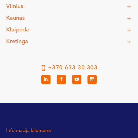
Vilnius
Kaunas
Klaipėda
Kretinga
+370 633 30 303
Informacija klientams