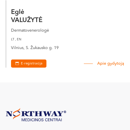
Eglė
VALUŽYTĖ
Dermatovenerologė
LT , EN
Vilnius, S. Žukausko g. 19
Apie gydytoją
E-registracija