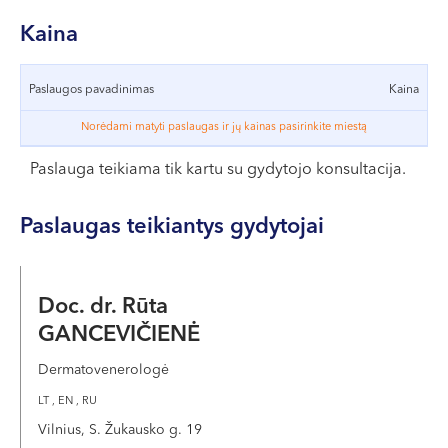
VII --
Klaipėda
Kaina
Dragūnų g. 2
Paslaugos pavadinimas
Kaina
Darbo laikas:
I-V 08:00 - 20:00
Norėdami matyti paslaugas ir jų kainas pasirinkite miestą
VI, VII --
Paslauga teikiama tik kartu su gydytojo konsultacija.
Naujoji Uosto g. 9
Paslaugas teikiantys gydytojai
Darbo laikas:
I-V 08:00 - 20:00
VI 09:00 - 15:00
Doc. dr. Rūta
VII --
Kretinga
GANCEVIČIENĖ
J. Basanavičiaus g. 80
Dermatovenerologė
LT , EN , RU
Darbo laikas:
Vilnius, S. Žukausko g. 19
I-V 08:00 - 20:00