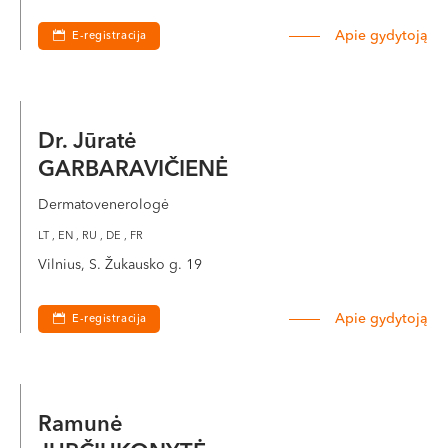
VI, VII --
Apie gydytoją
E-registracija
Dr. Jūratė
GARBARAVIČIENĖ
Dermatovenerologė
LT , EN , RU , DE , FR
Vilnius, S. Žukausko g. 19
Apie gydytoją
E-registracija
Ramunė