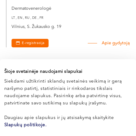
šis momentas akivaizdžiai atsispindi odos išvaizdoje.
Dermatovenerologė
Audiniams prisisotinus hialurono rūgšties, skatinama
kolageno ir elastino sintezė.
LT , EN , RU , DE , FR
Vilnius, S. Žukausko g. 19
Atliekant biorevitalizaciją, palaipsniui odą galima
papildyti vis didesniu kiekiu hialurono rūgšties. Ilgalaikis
Apie gydytoją
E-registracija
rezultatas matomas po 2-4 procedūrų. Pacientas mato,
kaip palaipsniui gerėja odos išvaizda: padidėja odos
tonusas, elastingumas, pagerėja spalva, atsiranda
Šioje svetainėje naudojami slapukai
„švytinčios odos“ išvaizda, drėgnos odos efektas,
Ramunė
išsilygina smulkios raukšlės, atsistato odos struktūra.
Siekdami užtikrinti sklandų svetainės veikimą ir gerą
JURČIUKONYTĖ
Tokiu būdu, biorevitalizacija yra stimuliuojančioji
naršymo patirtį, statistiniais ir rinkodaros tikslais
Dermatovenerologė
terapija – oda hialurono rūgšties preparatų dėka pati
naudojame slapukus. Pasirinkę arba patvirtinę visus,
patvirtinate savo sutikimą su slapukų įrašymu.
save atjaunina.
LT , EN , RU
Vilnius, S. Žukausko g. 19
Daugiau apie slapukus ir jų atsisakymą skaitykite
Skirtumai, lyginant su mezoterapija
Slapukų politikoje.
Apie gydytoją
E-registracija