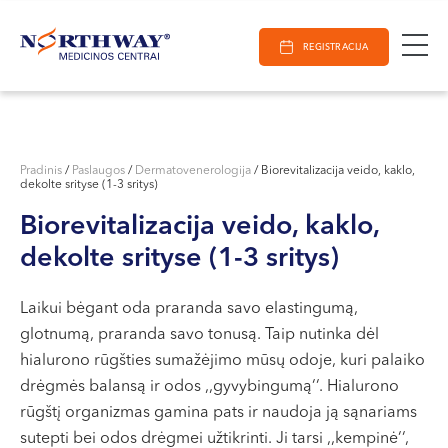
Ieškoti
E-Registracija
Darbo laikas
Paieška
REGISTRACIJA
VILNIUJE
KAUNE
Vilnius
KLAIPĖDOJE
S. Žukausko g. 19
Pradinis
/
Paslaugos
/
Dermatovenerologija
/
Biorevitalizacija veido, kaklo,
dekolte srityse (1-3 sritys)
Darbo laikas:
I-V 07:30 - 20:30
Biorevitalizacija veido, kaklo,
VI 09:00 - 15:00
dekolte srityse (1-3 sritys)
VII --
Kaunas
Laikui bėgant oda praranda savo elastingumą,
glotnumą, praranda savo tonusą. Taip nutinka dėl
Miško g. 25A
hialurono rūgšties sumažėjimo mūsų odoje, kuri palaiko
Darbo laikas:
drėgmės balansą ir odos ,,gyvybingumą‘‘. Hialurono
I-V 08:00 - 20:00
rūgštį organizmas gamina pats ir naudoja ją sąnariams
VI 09:00 - 15:00
sutepti bei odos drėgmei užtikrinti. Ji tarsi ,,kempinė‘‘,