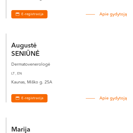
Apie gydytoją
E-registracija
Augustė
SENIŪNĖ
Dermatovenerologė
LT , EN
Kaunas, Miško g. 25A
Apie gydytoją
E-registracija
Marija