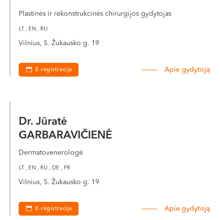
nebetaikyti injekcijų, raumenų veikla visiškai atsistato.
Plastinės ir rekonstrukcinės chirurgijos gydytojas
LT , EN , RU
Procedūros privalumai
Vilnius, S. Žukausko g. 19
Padeda išspręsti mimikos raukšlių susidarymo
Apie gydytoją
E-registracija
priežastis ir jas panaikinti.
Pasiekiamas ilgalaikis rezultatas. Priklausomai nuo
paciento odos būklės, injekcija veikia 3 – 12 mėnesių.
Procedūra yra itin greita, specialus pasiruošimas
Dr. Jūratė
nebūtinas.
GARBARAVIČIENĖ
Dermatovenerologė
LT , EN , RU , DE , FR
Vilnius, S. Žukausko g. 19
Apie gydytoją
E-registracija