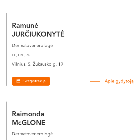
Ramunė
JURČIUKONYTĖ
Dermatovenerologė
LT , EN , RU
Vilnius, S. Žukausko g. 19
Apie gydytoją
E-registracija
Raimonda
McGLONE
Dermatovenerologė