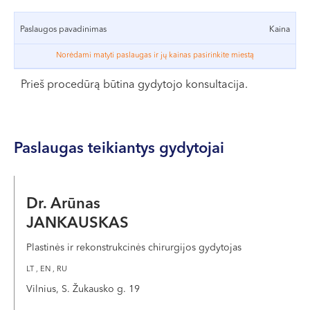
VI, VII --
problemas, šios injekcijos dažniausiai naudojamos
kaktos ir aplink akis esančių raukšlių korekcijai.
Paslaugos pavadinimas
Kaina
Norėdami matyti paslaugas ir jų kainas pasirinkite miestą
Kada galima pradėti naudoti botulino
Prieš procedūrą būtina gydytojo konsultacija.
injekcijas?
Estetiniais tikslais šios injekcijos gali būti naudojamos
Paslaugas teikiantys gydytojai
sulaukus pilnametystės. Svarbu tai, jog šios injekcijos,
veikiančios etiologinį mimikos raukšlių atsiradimo
faktorių, naudojamos ne tik raukšlės korekcijai, veido
Dr. Arūnas
jauninimui, bet ir profilaktikai.
JANKAUSKAS
Kaip atliekama procedūra?
Plastinės ir rekonstrukcinės chirurgijos gydytojas
LT , EN , RU
Ši procedūra atliekama labai greitai, ji trunka iki 20 – 30
Vilnius, S. Žukausko g. 19
minučių. Ji yra beveik beskausmė, nes botulinas į odą