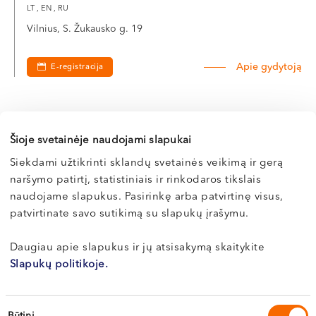
LT , EN , RU
Vilnius, S. Žukausko g. 19
Apie gydytoją
E-registracija
Doc. dr. Rūta
Šioje svetainėje naudojami slapukai
GANCEVIČIENĖ
Siekdami užtikrinti sklandų svetainės veikimą ir gerą
naršymo patirtį, statistiniais ir rinkodaros tikslais
Dermatovenerologė
naudojame slapukus. Pasirinkę arba patvirtinę visus,
LT , EN , RU
patvirtinate savo sutikimą su slapukų įrašymu.
Vilnius, S. Žukausko g. 19
Daugiau apie slapukus ir jų atsisakymą skaitykite
Slapukų politikoje.
Apie gydytoją
E-registracija
Sutikimo
Būtini