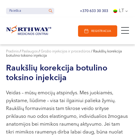
Ieškoti
E-Registracija
Darbo laikas
LT
Paieška
Paieška
+370 633 30 303
VILNIUJE
REGISTRACIJA
KAUNE
Vilnius
KLAIPĖDOJE
S. Žukausko g. 19
Pradinis
/
Paslaugos
/
Grožio injekcijos ir procedūros
/
Raukšlių korekcija
botulino toksino injekcija
Darbo laikas:
I-V 07:30 - 20:30
Raukšlių korekcija botulino
VI 09:00 - 15:00
toksino injekcija
VII --
Kaunas
Veidas – mūsų emocijų atspindys. Mes juokiamės,
pykstame, liūdime – visa tai ilgainiui palieka žymių.
Miško g. 25A
Raukšlių formavimasis tam tikrose veido srityse
Darbo laikas:
priklauso nuo odos elastingumo, individualios žmogaus
I-V 08:00 - 20:00
anatomijos bei mimikos raumenų aktyvumo. Jei tam
VI 09:00 - 15:00
tikri mimikos raumenys dirba labai daug, būna nuolat