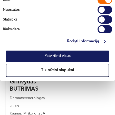
pasirinkimas
Eglė
Nuostatos
VALUŽYTĖ
Statistika
Dermatovenerologė
Rinkodara
LT , EN
Vilnius, S. Žukausko g. 19
Rodyti informaciją
Apie gydytoją
E-registracija
Patvirtinti visus
Tik būtini slapukai
Grinvydas
BUTRIMAS
Dermatovenerologas
LT , EN
Kaunas, Miško g. 25A