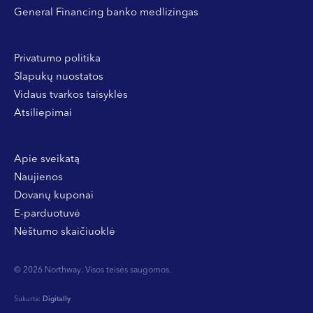
General Financing banko medlizingas
Privatumo politika
Slapukų nuostatos
Vidaus tvarkos taisyklės
Atsiliepimai
Apie sveikatą
Naujienos
Dovanų kuponai
E-parduotuvė
Nėštumo skaičiuoklė
© 2026 Northway. Visos teisės saugomos.
Sukurta:
Digitally