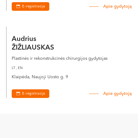
Apie gydytoją
E-registracija
Audrius
ŽIŽLIAUSKAS
Plastinės ir rekonstrukcinės chirurgijos gydytojas
LT , EN
Klaipėda, Naujoji Uosto g. 9
Apie gydytoją
E-registracija