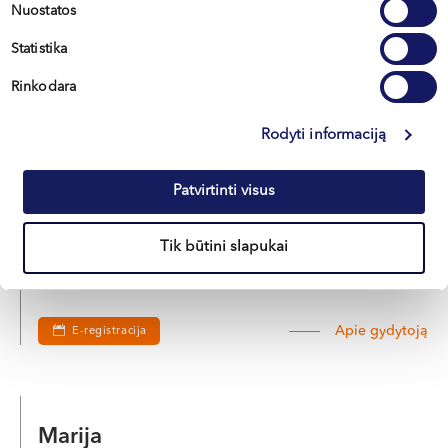
Nuostatos
Apie gydytoją
Statistika
E-registracija
Rinkodara
Rodyti informaciją
Indrė
SAKALAUSKAITĖ
Patvirtinti visus
Plastinės ir rekonstrukcinės chirurgijos gydytoja
Tik būtini slapukai
LT , EN , RU
Vilnius, S. Žukausko g. 19
Apie gydytoją
E-registracija
Marija