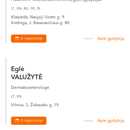
LT , EN , RU , FR , PL
Klaipėda, Naujoji Uosto g. 9
Kretinga, J. Basanavičiaus g. 80
Apie gydytoją
E-registracija
Eglė
VALUŽYTĖ
Dermatovenerologė
LT , EN
Vilnius, S. Žukausko g. 19
Apie gydytoją
E-registracija