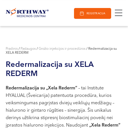
Ieškoti
E-Registracija
Darbo laikas
Paieška
REGISTRACIJA
VILNIUJE
KAUNE
Vilnius
KLAIPĖDOJE
S. Žukausko g. 19
Pradinis
/
Paslaugos
/
Grožio injekcijos ir procedūros
/
Redermalizacija su
XELA REDERM
Darbo laikas:
I-V 07:30 - 20:30
Redermalizacija su XELA
VI 09:00 - 15:00
REDERM
VII --
Kaunas
Redermalizacija su „Xela Rederm“
– tai Institute
HYALUAL (Šveicarija) patentuota procedūra, kurios
Miško g. 25A
veiksmingumas pagrįstas dviejų veikliųjų medžiagų –
Darbo laikas:
hialurono ir gintaro rūgšties – sinergija. Šis unikalus
I-V 08:00 - 20:00
derinys užtikrina stipresnį biostimuliacinį poveikį nei
VI 09:00 - 15:00
įprastos hialurono injekcijos. Naudojant
„Xela Rederm“