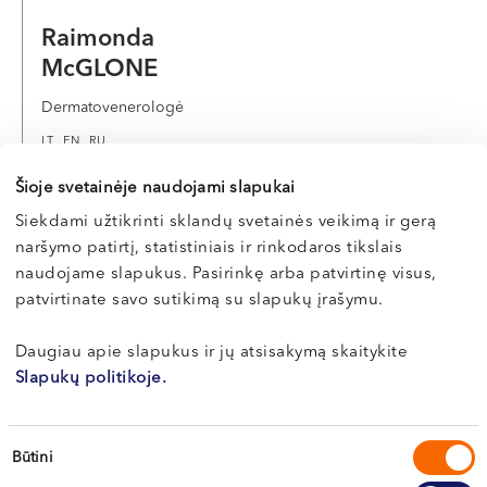
pacientams užtikriname ne tik pažangiausią įrangą, bet
Raimonda
ir individualų požiūrį bei nuoširdų rūpestį kiekvienu.
McGLONE
Pasirinkite „Northway“ medicinos centrus – kai svarbu
saugumas, kokybė ir matomi rezultatai.
Dermatovenerologė
LT , EN , RU
Vilnius, S. Žukausko g. 19
Šioje svetainėje naudojami slapukai
Siekdami užtikrinti sklandų svetainės veikimą ir gerą
Apie gydytoją
E-registracija
naršymo patirtį, statistiniais ir rinkodaros tikslais
naudojame slapukus. Pasirinkę arba patvirtinę visus,
patvirtinate savo sutikimą su slapukų įrašymu.
Vilma
Daugiau apie slapukus ir jų atsisakymą skaitykite
POCIENĖ
Slapukų politikoje.
Dermatovenerologė
Sutikimo
LT , EN , RU
Būtini
pasirinkimas
Klaipėda, Naujoji Uosto g. 9