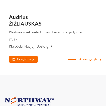
Audrius
ŽIŽLIAUSKAS
Plastinės ir rekonstrukcinės chirurgijos gydytojas
LT , EN
Klaipėda, Naujoji Uosto g. 9
Apie gydytoją
E-registracija