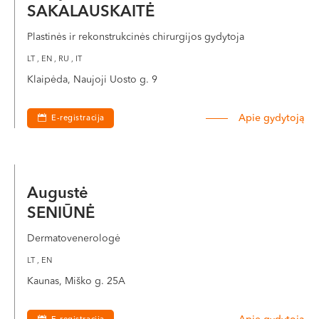
SAKALAUSKAITĖ
Plastinės ir rekonstrukcinės chirurgijos gydytoja
LT , EN , RU , IT
Klaipėda, Naujoji Uosto g. 9
Apie gydytoją
E-registracija
Augustė
SENIŪNĖ
Dermatovenerologė
LT , EN
Kaunas, Miško g. 25A