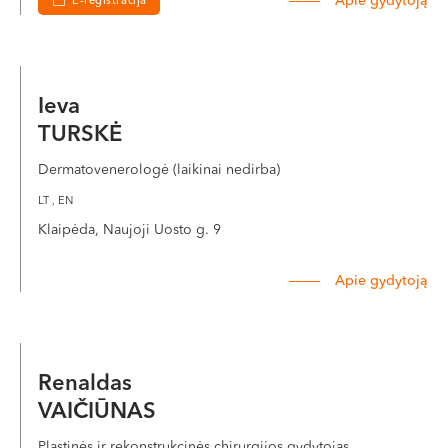
Apie gydytoją
E-registracija
Ieva
TURSKĖ
Dermatovenerologė (laikinai nedirba)
LT , EN
Klaipėda, Naujoji Uosto g. 9
Apie gydytoją
Renaldas
VAIČIŪNAS
Plastinės ir rekonstrukcinės chirurgijos gydytojas