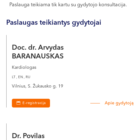
VI, VII --
Paslauga teikiama tik kartu su gydytojo konsultacija.
Paslaugas teikiantys gydytojai
Doc. dr. Arvydas
BARANAUSKAS
Kardiologas
LT , EN , RU
Vilnius, S. Žukausko g. 19
Apie gydytoją
E-registracija
Dr. Povilas