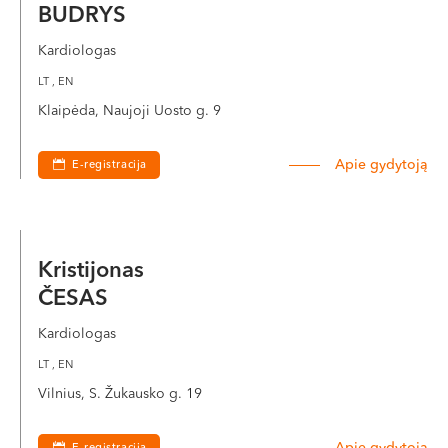
BUDRYS
Kardiologas
LT , EN
Klaipėda, Naujoji Uosto g. 9
Apie gydytoją
E-registracija
Kristijonas
ČESAS
Kardiologas
LT , EN
Vilnius, S. Žukausko g. 19