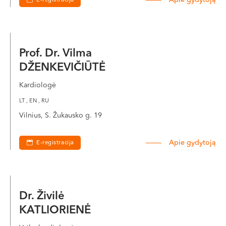
Apie gydytoją
E-registracija
Prof. Dr. Vilma
DŽENKEVIČIŪTĖ
Kardiologė
LT , EN , RU
Vilnius, S. Žukausko g. 19
Apie gydytoją
E-registracija
Dr. Živilė
KATLIORIENĖ