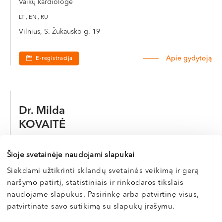
Vaikų kardiologė
LT , EN , RU
Vilnius, S. Žukausko g. 19
Apie gydytoją
E-registracija
Dr. Milda
KOVAITĖ
Kardiologė
Šioje svetainėje naudojami slapukai
LT , EN , RU
Siekdami užtikrinti sklandų svetainės veikimą ir gerą
Vilnius, S. Žukausko g. 19
naršymo patirtį, statistiniais ir rinkodaros tikslais
naudojame slapukus. Pasirinkę arba patvirtinę visus,
Apie gydytoją
E-registracija
patvirtinate savo sutikimą su slapukų įrašymu.