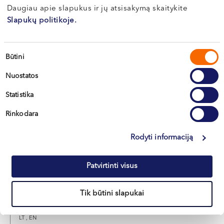
Daugiau apie slapukus ir jų atsisakymą skaitykite
Slapukų politikoje.
Dr. Egidija
RINKŪNIENĖ
Sutikimo
Būtini
Kardiologė
pasirinkimas
Nuostatos
LT , EN , RU
Vilnius, S. Žukausko g. 19
Statistika
Rinkodara
Apie gydytoją
E-registracija
Rodyti informaciją
Patvirtinti visus
Justas
KERŠULIS
Tik būtini slapukai
Kardiologas
LT , EN