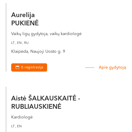
Aurelija
PUKIENĖ
Vaikų ligų gydytoja, vaikų kardiologė
LT , EN , RU
Klaipėda, Naujoji Uosto g. 9
Apie gydytoją
E-registracija
Aistė ŠALKAUSKAITĖ -
RUBLIAUSKIENĖ
Kardiologė
LT , EN