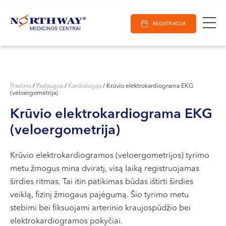
Ieškoti
E-Registracija
Darbo laikas
Paieška
REGISTRACIJA
VILNIUJE
KAUNE
Vilnius
KLAIPĖDOJE
S. Žukausko g. 19
Pradinis
/
Paslaugos
/
Kardiologija
/
Krūvio elektrokardiograma EKG
(veloergometrija)
Darbo laikas:
I-V 07:30 - 20:30
Krūvio elektrokardiograma EKG
VI 09:00 - 15:00
(veloergometrija)
VII --
Kaunas
Krūvio elektrokardiogramos (veloergometrijos) tyrimo
metu žmogus mina dviratį, visą laiką registruojamas
Miško g. 25A
širdies ritmas. Tai itin patikimas būdas ištirti širdies
Darbo laikas:
veiklą, fizinį žmogaus pajėgumą. Šio tyrimo metu
I-V 08:00 - 20:00
stebimi bei fiksuojami arterinio kraujospūdžio bei
VI 09:00 - 15:00
elektrokardiogramos pokyčiai.