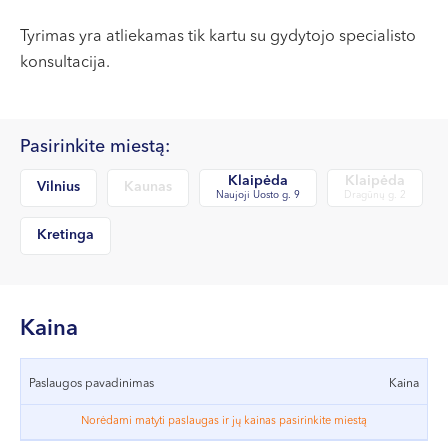
VII --
Klaipėda
Tyrimas yra atliekamas tik kartu su gydytojo specialisto
konsultacija.
Dragūnų g. 2
Darbo laikas:
I-V 08:00 - 20:00
Pasirinkite miestą:
VI, VII --
Klaipėda
Klaipėda
Vilnius
Kaunas
Naujoji Uosto g. 9
Naujoji Uosto g. 9
Dragūnų g. 2
Darbo laikas:
Kretinga
I-V 08:00 - 20:00
VI 09:00 - 15:00
VII --
Kaina
Kretinga
J. Basanavičiaus g. 80
Paslaugos pavadinimas
Kaina
Darbo laikas:
Norėdami matyti paslaugas ir jų kainas pasirinkite miestą
I-V 08:00 - 20:00