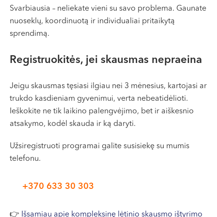
Svarbiausia – neliekate vieni su savo problema. Gaunate
nuoseklų, koordinuotą ir individualiai pritaikytą
sprendimą.
Registruokitės, jei skausmas nepraeina
Jeigu skausmas tęsiasi ilgiau nei 3 mėnesius, kartojasi ar
trukdo kasdieniam gyvenimui, verta nebeatidėlioti.
Ieškokite ne tik laikino palengvėjimo, bet ir aiškesnio
atsakymo, kodėl skauda ir ką daryti.
Užsiregistruoti programai galite susisiekę su mumis
telefonu.
+370 633 30 303
👉
Išsamiau apie kompleksinę lėtinio skausmo ištyrimo