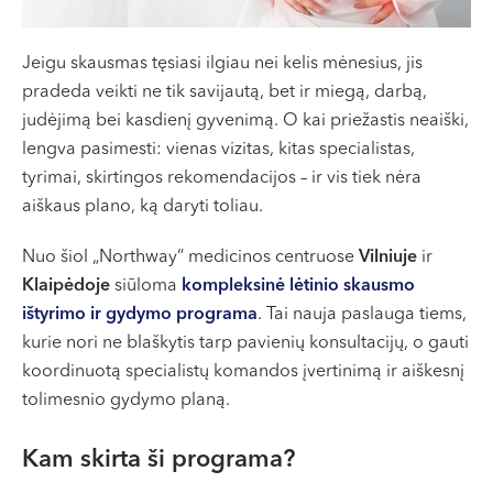
VII --
Klaipėda
Jeigu skausmas tęsiasi ilgiau nei kelis mėnesius, jis
Dragūnų g. 2
pradeda veikti ne tik savijautą, bet ir miegą, darbą,
Darbo laikas:
judėjimą bei kasdienį gyvenimą. O kai priežastis neaiški,
I-V 08:00 - 20:00
lengva pasimesti: vienas vizitas, kitas specialistas,
VI, VII --
tyrimai, skirtingos rekomendacijos – ir vis tiek nėra
aiškaus plano, ką daryti toliau.
Naujoji Uosto g. 9
Darbo laikas:
Nuo šiol „Northway“ medicinos centruose
Vilniuje
ir
I-V 08:00 - 20:00
Klaipėdoje
siūloma
kompleksinė lėtinio skausmo
VI 09:00 - 15:00
ištyrimo ir gydymo programa
.
Tai nauja paslauga tiems,
VII --
kurie nori ne blaškytis tarp pavienių konsultacijų, o gauti
Kretinga
koordinuotą specialistų komandos įvertinimą ir aiškesnį
tolimesnio gydymo planą.
J. Basanavičiaus g. 80
Darbo laikas:
Kam skirta ši programa?
I-V 08:00 - 20:00