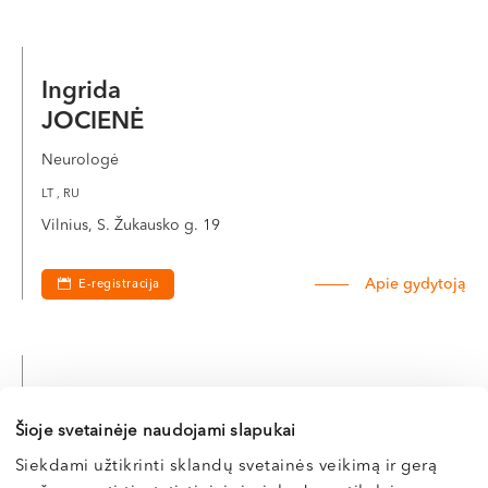
Ingrida
JOCIENĖ
Neurologė
LT , RU
Vilnius, S. Žukausko g. 19
Apie gydytoją
E-registracija
Mykolas
JOCYS
Šioje svetainėje naudojami slapukai
Siekdami užtikrinti sklandų svetainės veikimą ir gerą
Neurologas