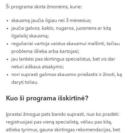
VI, VII --
Ši programa skirta žmonėms, kurie:
skausmą jaučia ilgiau nei 3 mėnesius;
jaučia galvos, kaklo, nugaros, juosmens ar kitą
ilgalaikį skausmą;
reguliariai vartoja vaistus skausmui malšinti, tačiau
problema išlieka arba kartojasi;
jau lankėsi pas skirtingus specialistus, bet vis dar
neturi aiškaus atsakymo;
nori suprasti galimas skausmo priežastis ir žinoti, ką
daryti toliau.
Kuo ši programa išskirtinė?
Įprastai žmogus pats bando suprasti, nuo ko pradėti:
registruojasi pas vieną specialistą, vėliau pas kitą,
atlieka tyrimus, gauna skirtingas rekomendacijas, bet