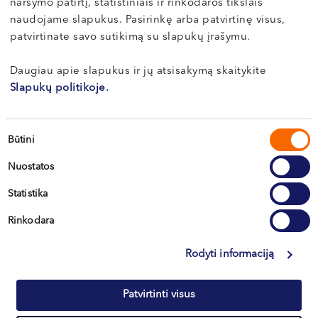
naršymo patirtį, statistiniais ir rinkodaros tikslais
LT , EN
naudojame slapukus. Pasirinkę arba patvirtinę visus,
Vilnius, S. Žukausko g. 19
patvirtinate savo sutikimą su slapukų įrašymu.
Apie gydytoją
E-registracija
Daugiau apie slapukus ir jų atsisakymą skaitykite
Slapukų politikoje.
Sutikimo
Būtini
Vytautas
pasirinkimas
LUKOŠAITIS
Nuostatos
Neurologas
Statistika
LT , EN , RU
Rinkodara
Vilnius, S. Žukausko g. 19
Rodyti informaciją
Apie gydytoją
E-registracija
Patvirtinti visus