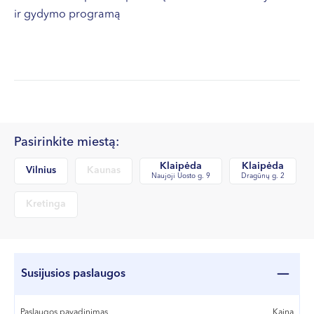
ir gydymo programą
Pasirinkite miestą:
Klaipėda
Klaipėda
Vilnius
Kaunas
Naujoji Uosto g. 9
Dragūnų g. 2
Kretinga
Susijusios paslaugos
Paslaugos pavadinimas
Kaina