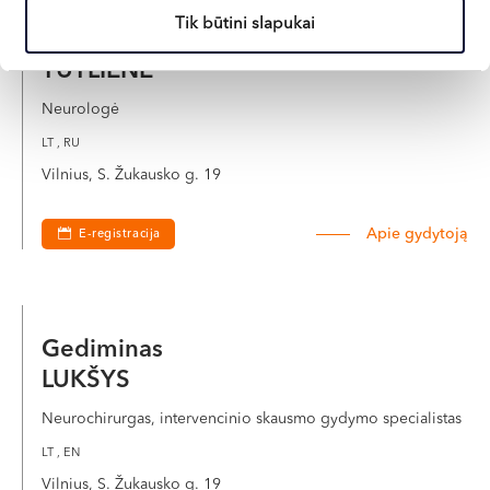
Tik būtini slapukai
Neringa
TUTLIENĖ
Neurologė
LT , RU
Vilnius, S. Žukausko g. 19
Apie gydytoją
E-registracija
Gediminas
LUKŠYS
Neurochirurgas, intervencinio skausmo gydymo specialistas
LT , EN
Vilnius, S. Žukausko g. 19