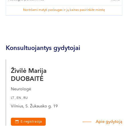
Norėdami matyti paslaugas ir jų kainas pasirinkite miestą
Konsultuojantys gydytojai
Živilė Marija
DUOBAITĖ
Neurologė
LT , EN , RU
Vilnius, S. Žukausko g. 19
Apie gydytoją
E-registracija