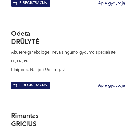
Apie gydytoją
E-REGISTRACIJA
Odeta
DRŪLYTĖ
Akušerė-ginekologė, nevaisingumo gydymo specialistė
LT , EN , RU
Klaipėda, Naujoji Uosto g. 9
Apie gydytoją
E-REGISTRACIJA
Rimantas
GRICIUS