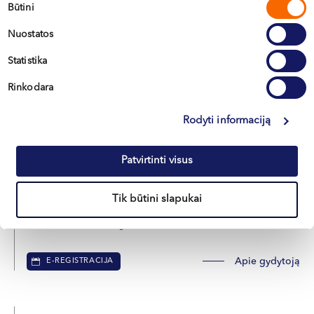
Sutikimo
Būtini
Vilnius, S. Žukausko g. 19
pasirinkimas
Kaunas, Miško g. 25A
Nuostatos
Statistika
Apie gydytoją
E-REGISTRACIJA
Rinkodara
Rodyti informaciją
Audronė
MEŠKAUSKIENĖ
Patvirtinti visus
Akušerė-ginekologė, nevaisingumo gydymo specialistė
Tik būtini slapukai
LT , RU
Vilnius, S. Žukausko g. 19
Apie gydytoją
E-REGISTRACIJA