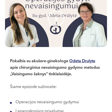
VII --
Klaipėda
Dragūnų g. 2
Darbo laikas:
I-V 08:00 - 20:00
VI, VII --
Naujoji Uosto g. 9
Darbo laikas:
Pokalbis su akušere-ginekologe
Odeta Drulyte
I-V 08:00 - 20:00
apie chirurginius nevaisingumo gydymo metodus
VI 09:00 - 15:00
„Vaisingumo šaknys“ tinklalaidėje.
VII --
Kretinga
Šiame epizode sužinosite:
J. Basanavičiaus g. 80
Operacijos nevaisingumo gydymui
Darbo laikas:
I-V 08:00 - 20:00
Laparoskopijos privalumai