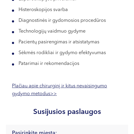
VI, VII --
Histeroskopijos svarba
Diagnostinės ir gydomosios procedūros
Technologijų vaidmuo gydyme
Pacientų pasirengimas ir atsistatymas
Sėkmės rodikliai ir gydymo efektyvumas
Patarimai ir rekomendacijos
Plačiau apie chirurginį ir kitus nevaisingumo
gydymo metodus>>
Susijusios paslaugos
Pasirinkite miestą: