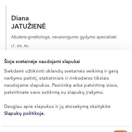
Diana
JATUŽIENĖ
Akušerė-ginekologė, nevaisingumo gydymo specialistė
LT , EN , RU
Vilnius, S. Žukausko g. 19
Šioje svetainėje naudojami slapukai
Apie gydytoją
E-REGISTRACIJA
Siekdami užtikrinti sklandų svetainės veikimą ir gerą
naršymo patirtį, statistiniais ir rinkodaros tikslais
naudojame slapukus. Pasirinkę arba patvirtinę visus,
patvirtinate savo sutikimą su slapukų įrašymu.
Povilas
Daugiau apie slapukus ir jų atsisakymą skaitykite
JUKNA
Slapukų politikoje.
Akušeris-ginekologas, nevaisingumo gydymo specialistas
LT , EN , RU