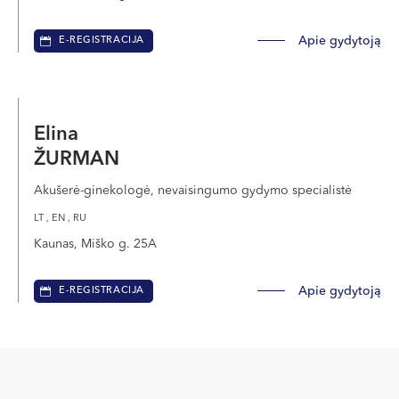
Apie gydytoją
E-REGISTRACIJA
Elina
ŽURMAN
Akušerė-ginekologė, nevaisingumo gydymo specialistė
LT , EN , RU
Kaunas, Miško g. 25A
Apie gydytoją
E-REGISTRACIJA