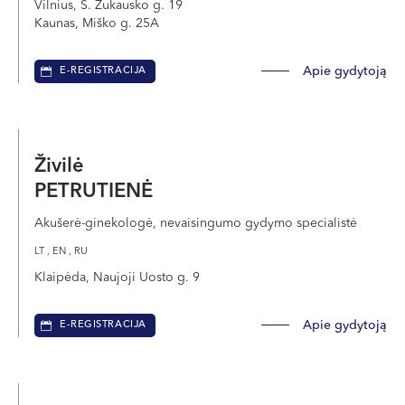
Vilnius, S. Žukausko g. 19
Kaunas, Miško g. 25A
Apie gydytoją
E-REGISTRACIJA
Živilė
PETRUTIENĖ
Akušerė-ginekologė, nevaisingumo gydymo specialistė
LT , EN , RU
Klaipėda, Naujoji Uosto g. 9
Apie gydytoją
E-REGISTRACIJA