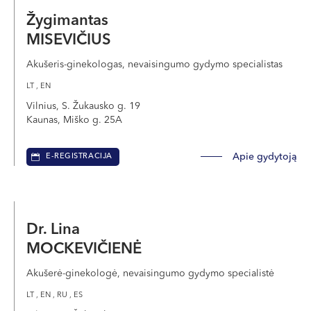
Žygimantas
MISEVIČIUS
Akušeris-ginekologas, nevaisingumo gydymo specialistas
LT , EN
Vilnius, S. Žukausko g. 19
Kaunas, Miško g. 25A
Apie gydytoją
E-REGISTRACIJA
Dr. Lina
MOCKEVIČIENĖ
Akušerė-ginekologė, nevaisingumo gydymo specialistė
LT , EN , RU , ES