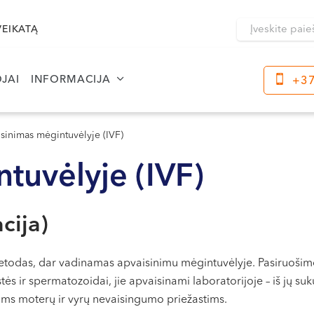
VEIKATĄ
JAI
INFORMACIJA
+37
Klaipėda
Kre
sinimas mėgintuvėlyje (IVF)
Dragūnų g. 2
Darbo laikas:
tuvėlyje (IVF)
Dar
I-V 08:00 - 20:00
I-V
VI, VII --
VI, 
acija)
Naujoji Uosto g. 9
Darbo laikas:
etodas, dar vadinamas apvaisinimu mėgintuvėlyje. Pasiruošimo
I-V 08:00 - 20:00
 ir spermatozoidai, jie apvaisinami laboratorijoje – iš jų suk
VI 09:00 - 15:00
oms moterų ir vyrų nevaisingumo priežastims.
VII --