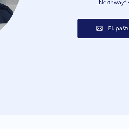
„Northway“ 
El. pašt