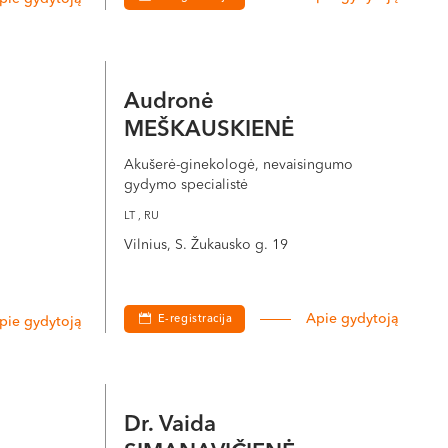
mperatūros, dujų ir drėgmės režimas. Įkėlimui į gimdą
Audronė
acientės gimdos kaklelį. Procedūra paprastai yra
MEŠKAUSKIENĖ
Akušerė-ginekologė, nevaisingumo
ui. Maždaug po dviejų savaičių pacientei bus atliktas
gydymo specialistė
LT , RU
Vilnius, S. Žukausko g. 19
Apie gydytoją
E-registracija
pie gydytoją
Dr. Vaida