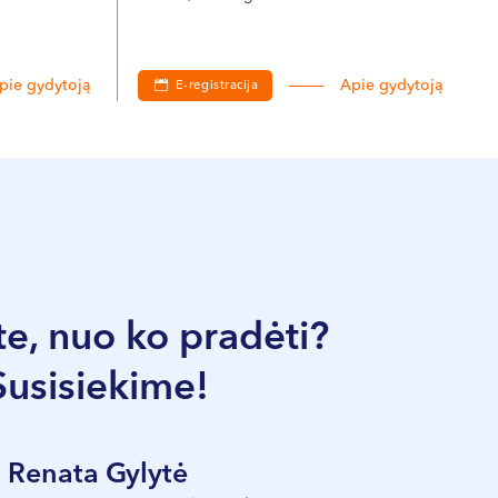
pie gydytoją
Apie gydytoją
E-registracija
e, nuo ko pradėti?
Susisiekime!
Renata Gylytė