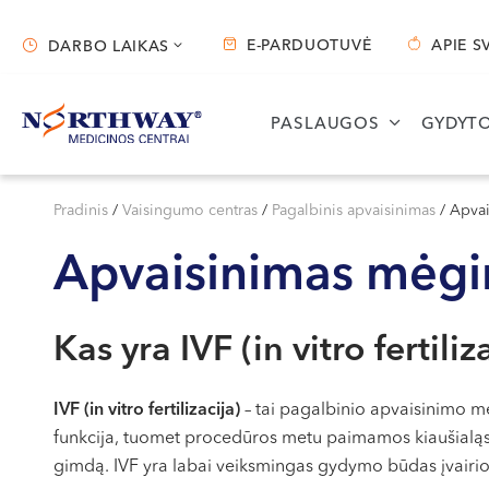
E-PARDUOTUVĖ
APIE S
DARBO LAIKAS
Darbo laikas
PASLAUGOS
GYDYTO
Vilnius
Kaunas
Pradinis
/
Vaisingumo centras
/
Pagalbinis apvaisinimas
/
Apvai
S. Žukausko g. 19
Miško g. 25A
Apvaisinimas mėgin
Darbo laikas:
Darbo laikas:
I-V 07:30 - 20:30
I-V 08:00 - 20:00
VI 09:00 - 15:00
VI 09:00 - 15:00
Kas yra IVF (in vitro fertiliz
VII --
VII --
IVF (in vitro fertilizacija)
– tai pagalbinio apvaisinimo m
funkcija, tuomet procedūros metu paimamos kiaušialąstės
gimdą. IVF yra labai veiksmingas gydymo būdas įvairi