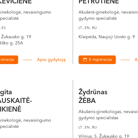
EVIČIENĖ
PETRUTIENĖ
ginekologė, nevaisingumo
Akušerė-ginekologė, nevaisi
ecialistė
gydymo specialistė
, ES
LT , EN , RU
S. Žukausko g. 19
Klaipėda, Naujoji Uosto g. 9
iško g. 25A
Apie gydytoją
A
istracija
E-registracija
igita
Žydrūnas
AUSKAITĖ-
ŽĖBA
IKIENĖ
Akušeris-ginekologas, nevai
gydymo specialistas
ginekologė, nevaisingumo
ecialistė
LT , EN , RU
Vilnius, S. Žukausko g. 19