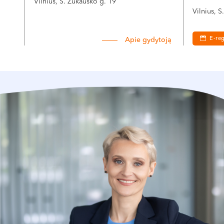
Vilnius, S. Žukausko g. 19
Vilnius, 
E-reg
Apie gydytoją