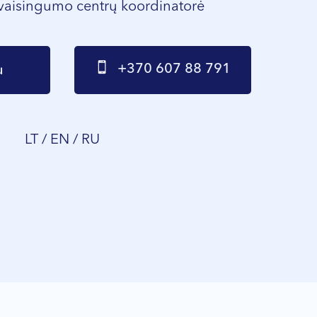
vaisingumo centrų koordinatorė
+370 607 88 791
u
LT / EN / RU