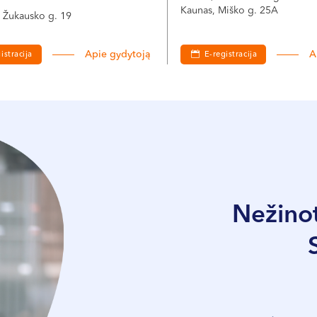
Kaunas, Miško g. 25A
S. Žukausko g. 19
Apie gydytoją
A
istracija
E-registracija
Nežinot