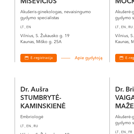
MISEVIČIUS
MOCK
Akušeris-ginekologas, nevaisingumo
Akušerė-
gydymo specialistas
gydymo sp
LT , EN
LT , EN , RU 
Vilnius, S. Žukausko g. 19
Vilnius, 
Kaunas, Miško g. 25A
Kaunas, M
Apie gydytoją
E-registracija
E-reg
Dr. Aušra
Dr. Br
STUMBRYTĖ-
VAIG
KAMINSKIENĖ
MAŽE
Embriologė
Akušerė-
gydymo sp
LT , EN , RU
LT , EN , FR