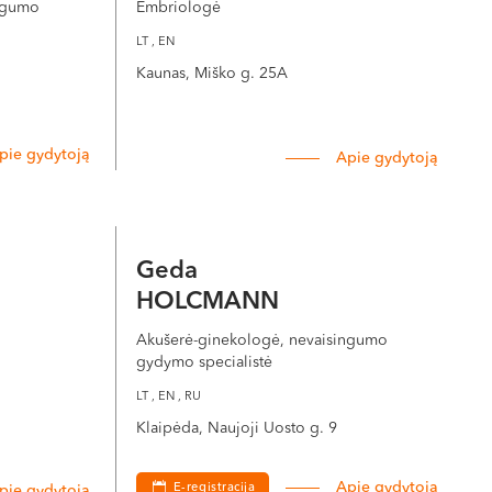
ngumo
Embriologė
LT , EN
Kaunas, Miško g. 25A
data kiaušialąstės išsiurbiamos iš folikulų.
entės paprastai gali atnaujinti įprastą veiklą.
pie gydytoją
Apie gydytoją
s terpes, esančias mėgintuvėlyje ir sulašina paruoštą
ktų ir moters kūne. Mėgintuvėlis laikomas inkubatoriuje,
Geda
HOLCMANN
Akušerė-ginekologė, nevaisingumo
gydymo specialistė
gas labai plona adata į kiekvieną kiaušialąstę
prasta partnerio spermos kokybė, nepakankamas
LT , EN , RU
Klaipėda, Naujoji Uosto g. 9
Apie gydytoją
E-registracija
pie gydytoją