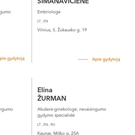
SIMANAVIČIENĖ
ngumo
Embriologė
LT , EN
Vilnius, S. Žukausko g. 19
pie gydytoją
Apie gydytoją
Elina
ŽURMAN
singumo
Akušerė-ginekologė, nevaisingumo
gydymo specialistė
LT , EN , RU
Kaunas, Miško g. 25A