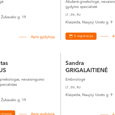
gė
Akušerė-ginekologė, nevaisi
ių punkcija
gydymo specialistė
LT , EN , RU
S. Žukausko g. 19
 bendrąją nejautrą, ultragarso kontrolėje per makštį specialia a
Klaipėda, Naujoji Uosto g. 9
a, kuri paprastai trunka mažiau nei 15 minučių. Kitą dieną paci
A
E-registracija
Apie gydytoją
elio galingumo mikroskopą, kiaušialąstes patalpina į speciale
iaušialąstė ir vienas spermatozoidas susilieja taip, kaip tai įvy
tas
Sandra
ų vertinama, ar įvyko apsivaisinimas.
US
GRIGALAITIENĖ
ginekologas, nevaisingumo
Embriologė
ecialistas
toplazminė spermatozoido injekcija (ICSI). ICSI metu embriolo
LT , EN , RU
as apvaisinimas. Šis metodas gali būti naudojamas, kai yra 
Klaipėda, Naujoji Uosto g. 9
mo problemų.
S. Žukausko g. 19
mbrionų perkėlimas
Apie gydytoją
istracija
A