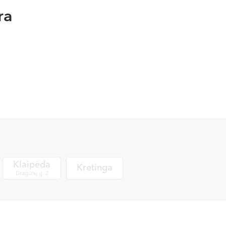
ra
ekcinių ligų, buvusių operacijų ir pan.;
yvus;
Klaipėda
Kretinga
Dragūnų g. 2