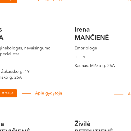
ialiuose inkubatoriuose, kuriuose yra palaikomas pastovus te
gali būti antros-penktos dienos embrionai.
as
Irena
lia embrioną į gimdą naudojant mažą kateterį, nukreiptą per p
A
MANČIENĖ
ginekologas, nevaisingumo
Embriologė
i perkėlimo metu, jie gali likti užšaldyti vėlesniam naudojim
ecialistas
LT , EN
Kaunas, Miško g. 25A
S. Žukausko g. 19
iško g. 25A
Apie gydytoją
istracija
A
na
Živilė