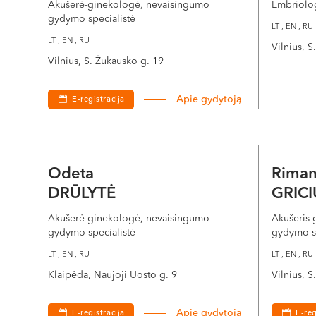
Akušerė-ginekologė, nevaisingumo
Embriolo
4. Kiaušialąsčių paėmimas – kiaušidž
gydymo specialistė
LT , EN , RU
LT , EN , RU
Vilnius, 
Kiaušidžių punkcija, tai procedūra, kurios metu, taikant
Vilnius, S. Žukausko g. 19
Kiaušialąsčių paėmimas yra minimaliai invazinė procedūr
5. Apvaisinimas laboratorijoje
Apie gydytoją
E-registracija
Vaisingumo laboratorijoje embriologas, naudodamas did
spermą. Kiaušialąstės apvaisinamos natūraliai, tai yra k
Odeta
Riman
tam tikroje temperatūroje ir drėgmėje. Po 16-18 valand
DRŪLYTĖ
GRICI
ICSI – intracitoplazminė spermatozoido injekcija
Akušerė-ginekologė, nevaisingumo
Akušeris-
gydymo specialistė
gydymo sp
Neretai pagalbinio apvaisinimo metu naudojama intraci
suleidžia vieną sveiką spermatozoidą, kad būtų pradėt
LT , EN , RU
LT , EN , RU
spermatozoidų kiekis ar yra kitų indikuotinų vaisingu
Klaipėda, Naujoji Uosto g. 9
Vilnius, 
6. Embrionų perkėlimas / šaldytų e
Apie gydytoją
E-registracija
E-reg