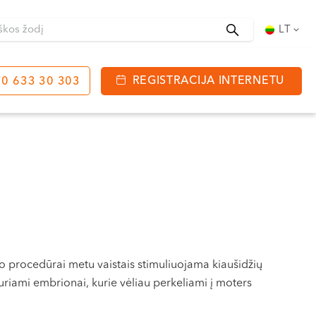
Ieškoti
LT
REGISTRACIJA INTERNETU
0 633 30 303
tinga
J. Basanavičiaus g. 80
bo laikas:
 08:00 - 20:00
VII --
 procedūrai metu vaistais stimuliuojama kiaušidžių
uriami embrionai, kurie vėliau perkeliami į moters