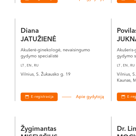
Po apvaisinimo embrionai auginami laboratorijoje spec
parenkamas geriausios kokybės embrionas. Perkeliami 
Diana
Povil
Perkėlimo metu, ultragarso kontrolėje gydytojas perke
JATUŽIENĖ
JUKN
neskausminga, tačiau gali sukelti nedidelį maudimą.
Akušerė-ginekologė, nevaisingumo
Akušeris-
Jei yra papildomų gyvybingų embrionų, kurie nenaudojam
gydymo specialistė
gydymo sp
nėštumo testas, kad būtų patvirtintas nėštumas.
LT , EN , RU
LT , EN , RU
Vilnius, S. Žukausko g. 19
Vilnius, 
Kaunas, M
Apie gydytoją
E-registracija
E-reg
Žygimantas
Dr. Li