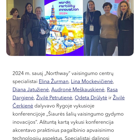
VII --
Klaipėda
Dragūnų g. 2
Darbo laikas:
I-V 08:00 - 20:00
VI, VII --
Naujoji Uosto g. 9
Darbo laikas:
2024 m. sausį „Northway“ vaisingumo centrų
I-V 08:00 - 20:00
specialistai
Elina Žurman
,
Lina Mockevičienė
,
VI 09:00 - 15:00
Diana Jatužienė
,
Audronė Meškauskienė
,
Rasa
VII --
Dargienė
,
Živilė Petrutienė
,
Odeta Drūlytė
ir
Živilė
Kretinga
Čerkienė
dalyvavo Rygoje vykusioje
konferencijoje „Šiaurės šalių vaisingumo gydymo
J. Basanavičiaus g. 80
inovacijos“. Aštuntą kartą vykusi konferencija
Darbo laikas:
akcentavo praktinius pagalbinio apvaisinimo
I-V 08:00 - 20:00
technologijų aspektus. Specialistai dalinosi