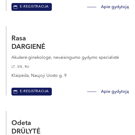
Apie gydytoją
E-REGISTRACIJA
Rasa
DARGIENĖ
Akušerė-ginekologė, nevaisingumo gydymo specialistė
LT , EN , RU
Klaipėda, Naujoji Uosto g. 9
Apie gydytoją
E-REGISTRACIJA
Odeta
DRŪLYTĖ