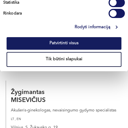
Statistika
Audronė
Rinkodara
MEŠKAUSKIENĖ
Rodyti informaciją
Akušerė-ginekologė, nevaisingumo gydymo specialistė
LT , RU
Patvirtinti visus
Vilnius, S. Žukausko g. 19
Tik būtini slapukai
Apie gydytoją
E-REGISTRACIJA
Žygimantas
MISEVIČIUS
Akušeris-ginekologas, nevaisingumo gydymo specialistas
LT , EN
Vilnius, S. Žukausko g. 19