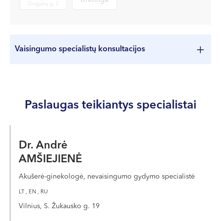
Kretinga
Dragūnų g. 2
Vaisingumo specialistų konsultacijos
Paslaugos pavadinimas
Kaina
*PSDF komp.
Norėdami matyti paslaugas ir jų kainas pasirinkite miestą
Paslaugas teikiantys specialistai
Dr. Andrė
AMŠIEJIENĖ
Akušerė-ginekologė, nevaisingumo gydymo specialistė
LT , EN , RU
Vilnius, S. Žukausko g. 19