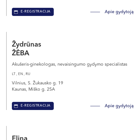
Apie gydytoją
E-REGISTRACIJA
Žydrūnas
ŽĖBA
Akušeris-ginekologas, nevaisingumo gydymo specialistas
LT , EN , RU
Vilnius, S. Žukausko g. 19
Kaunas, Miško g. 25A
Apie gydytoją
E-REGISTRACIJA
Elina