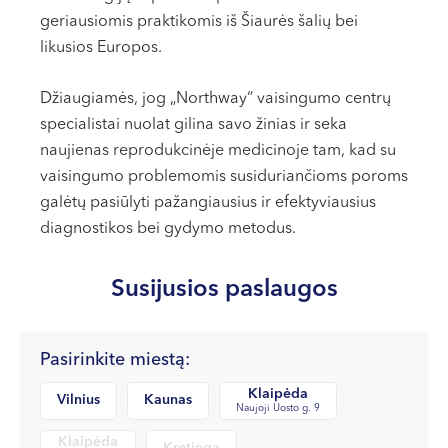
VI, VII --
geriausiomis praktikomis iš Šiaurės šalių bei
likusios Europos.
Džiaugiamės, jog „Northway“ vaisingumo centrų
specialistai nuolat gilina savo žinias ir seka
naujienas reprodukcinėje medicinoje tam, kad su
vaisingumo problemomis susiduriančioms poroms
galėtų pasiūlyti pažangiausius ir efektyviausius
diagnostikos bei gydymo metodus.
Susijusios paslaugos
Pasirinkite miestą:
Klaipėda
Vilnius
Kaunas
Naujoji Uosto g. 9
Klaipėda