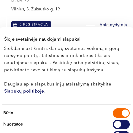
LT , EN , RU
Vilnius, S. Žukausko g. 19
Apie gydytoją
E-REGISTRACIJA
Šioje svetainėje naudojami slapukai
Siekdami užtikrinti sklandų svetainės veikimą ir gerą
Povilas
naršymo patirtį, statistiniais ir rinkodaros tikslais
naudojame slapukus. Pasirinkę arba patvirtinę visus,
JUKNA
patvirtinate savo sutikimą su slapukų įrašymu.
Akušeris-ginekologas, nevaisingumo gydymo specialistas
Daugiau apie slapukus ir jų atsisakymą skaitykite
LT , EN , RU
Slapukų politikoje.
Vilnius, S. Žukausko g. 19
Kaunas, Miško g. 25A
Sutikimo
Būtini
Apie gydytoją
E-REGISTRACIJA
pasirinkimas
Nuostatos