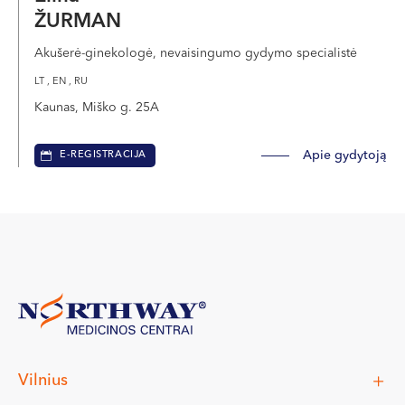
ŽURMAN
Akušerė-ginekologė, nevaisingumo gydymo specialistė
LT , EN , RU
Kaunas, Miško g. 25A
Apie gydytoją
E-REGISTRACIJA
Vilnius