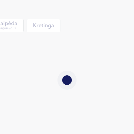
laipėda
Kretinga
agūnų g. 2