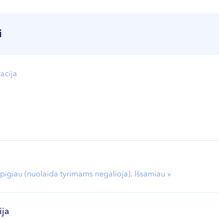
i
tacija
pigiau (nuolaida tyrimams negalioja). Išsamiau »
ija