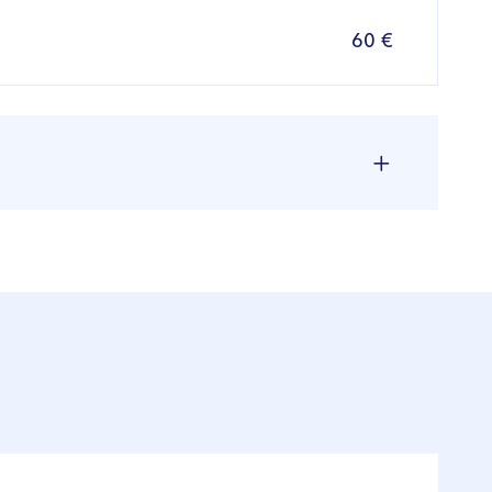
60 €
Kaina
65 €
60-75 €