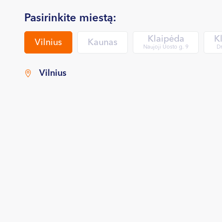
Pasirinkite miestą:
Klaipėda
K
Vilnius
Kaunas
Naujoji Uosto g. 9
Dr
Vilnius