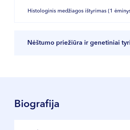
Histologinis medžiagos ištyrimas (1 ėminy
Nėštumo priežiūra ir genetiniai ty
Tyrimai atliekami tik kartu su gydytojo konsul
Paslaugos pavadinimas
Ultragarsinė ankstyva nėštumo diagnostika
Biografija
Vaisiaus echoskopija