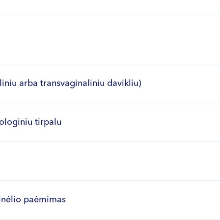
niu arba transvaginaliniu davikliu)
ologiniu tirpalu
pinėlio paėmimas