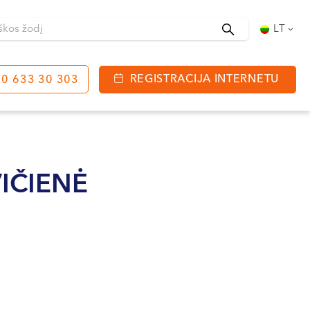
Ieškoti
LT
REGISTRACIJA INTERNETU
0 633 30 303
tinga
J. Basanavičiaus g. 80
bo laikas:
IČIENĖ
 08:00 - 20:00
VII --