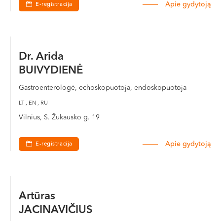
Apie gydytoją
E-registracija
Dr. Arida
BUIVYDIENĖ
Gastroenterologė, echoskopuotoja, endoskopuotoja
LT , EN , RU
Vilnius, S. Žukausko g. 19
Apie gydytoją
E-registracija
Artūras
JACINAVIČIUS