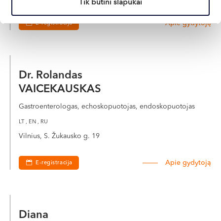
Tik būtini slapukai
Apie gydytoją
E-registracija
Dr. Rolandas
VAICEKAUSKAS
Gastroenterologas, echoskopuotojas, endoskopuotojas
LT , EN , RU
Vilnius, S. Žukausko g. 19
Apie gydytoją
E-registracija
Diana