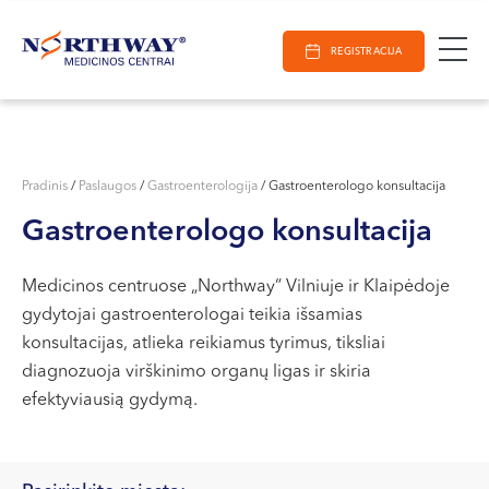
Ieškoti
E-Registracija
Darbo laikas
Paieška
REGISTRACIJA
VILNIUJE
KAUNE
Vilnius
KLAIPĖDOJE
S. Žukausko g. 19
Pradinis
/
Paslaugos
/
Gastroenterologija
/
Gastroenterologo konsultacija
Darbo laikas:
Gastroenterologo konsultacija
I-V 07:30 - 20:30
VI 09:00 - 15:00
Medicinos centruose „Northway“ Vilniuje ir Klaipėdoje
VII --
gydytojai gastroenterologai teikia išsamias
Kaunas
konsultacijas, atlieka reikiamus tyrimus, tiksliai
Miško g. 25A
diagnozuoja virškinimo organų ligas ir skiria
efektyviausią gydymą.
Darbo laikas:
I-V 08:00 - 20:00
VI 09:00 - 15:00