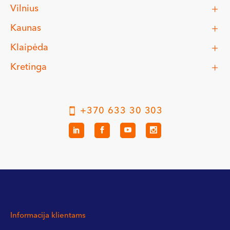
Vilnius
Kaunas
Klaipėda
Kretinga
+370 633 30 303
Informacija klientams