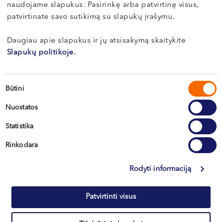
naudojame slapukus. Pasirinkę arba patvirtinę visus,
Edita
patvirtinate savo sutikimą su slapukų įrašymu.
ŠUNOKIENĖ
Daugiau apie slapukus ir jų atsisakymą skaitykite
Gastroenterologė, echoskopuotoja, endoskopuotoja
Slapukų politikoje.
LT
Klaipėda, Dragūnų g. 2
Sutikimo
Būtini
pasirinkimas
Apie gydytoją
E-registracija
Nuostatos
Statistika
Rinkodara
Dr. Tadas
Rodyti informaciją
URBONAS
Gastroenterologas, endoskopuotojas
Patvirtinti visus
LT , EN
Klaipėda, Naujoji Uosto g. 9