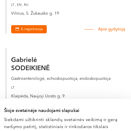
LT , EN , RU
Vilnius, S. Žukausko g. 19
Apie gydytoją
E-registracija
Gabrielė
SODEIKIENĖ
Gastroenterologė, echoskopuotoja, endoskopuotoja
LT
Klaipėda, Naujoji Uosto g. 9
Šioje svetainėje naudojami slapukai
Apie gydytoją
Siekdami užtikrinti sklandų svetainės veikimą ir gerą
naršymo patirtį, statistiniais ir rinkodaros tikslais