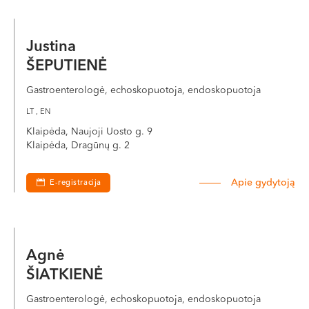
Justina
ŠEPUTIENĖ
Gastroenterologė, echoskopuotoja, endoskopuotoja
LT , EN
Klaipėda, Naujoji Uosto g. 9
Klaipėda, Dragūnų g. 2
Apie gydytoją
E-registracija
Agnė
ŠIATKIENĖ
Gastroenterologė, echoskopuotoja, endoskopuotoja