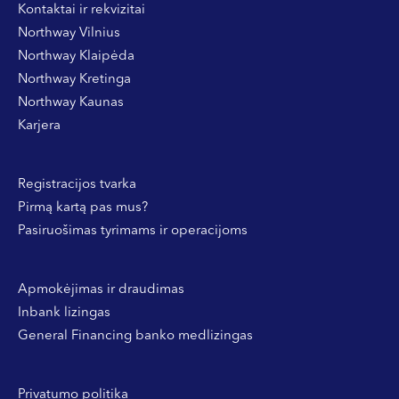
Kontaktai ir rekvizitai
Northway Vilnius
Northway Klaipėda
Northway Kretinga
Northway Kaunas
Karjera
Registracijos tvarka
Pirmą kartą pas mus?
Pasiruošimas tyrimams ir operacijoms
Apmokėjimas ir draudimas
Inbank lizingas
General Financing banko medlizingas
Privatumo politika