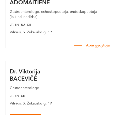
ADOMAITIENĖ
VI, VII --
Gastroenterologė, echoskopuotoja, endoskopuotoja
(laikinai nedirba)
LT , EN , RU , DE
Vilnius, S. Žukausko g. 19
Apie gydytoją
Dr. Viktorija
BACEVIČĖ
Gastroenterologė
LT , EN , DE
Vilnius, S. Žukausko g. 19