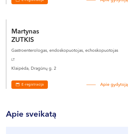
Apie gydytoją
E-registracija
Martynas
ZUTKIS
Gastroenterologas, endoskopuotojas, echoskopuotojas
LT
Klaipėda, Dragūnų g. 2
Apie gydytoją
E-registracija
Apie sveikatą