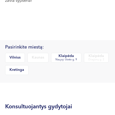
žavia šypsena!
Pasirinkite miestą:
Klaipėda
Klaipėda
Vilnius
Kaunas
Naujoji Uosto g. 9
Dragūnų g. 2
Kretinga
Konsultuojantys gydytojai