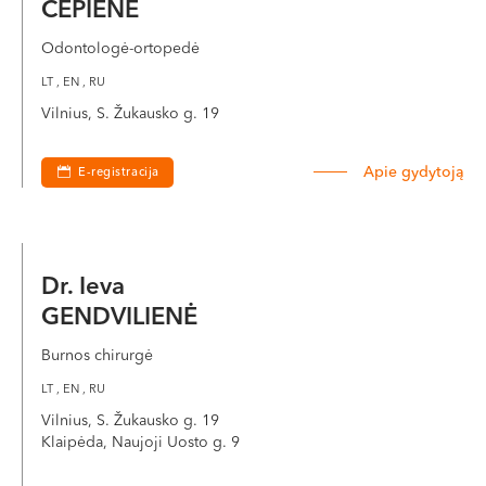
ČEPIENĖ
Odontologė-ortopedė
LT , EN , RU
Vilnius, S. Žukausko g. 19
Apie gydytoją
E-registracija
Dr. Ieva
GENDVILIENĖ
Burnos chirurgė
LT , EN , RU
Vilnius, S. Žukausko g. 19
Klaipėda, Naujoji Uosto g. 9