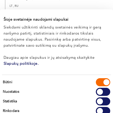
LT , RU
Vilnius, S. Žukausko g. 19
Šioje svetainėje naudojami slapukai
Apie gydytoją
Siekdami užtikrinti sklandų svetainės veikimą ir gerą
naršymo patirtį, statistiniais ir rinkodaros tikslais
naudojame slapukus. Pasirinkę arba patvirtinę visus,
patvirtinate savo sutikimą su slapukų įrašymu.
Kamilė
Daugiau apie slapukus ir jų atsisakymą skaitykite
BUDIENĖ
Slapukų politikoje.
Odontologė (protezavimas)
LT , EN , DE
Sutikimo
Būtini
Klaipėda, Naujoji Uosto g. 9
pasirinkimas
Nuostatos
Apie gydytoją
E-registracija
Statistika
Rinkodara