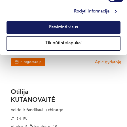
Dr. Rokas
Rodyti informaciją
BORUSEVIČIUS
Patvirtinti visus
Periodontologas, implantologas
LT , EN
Tik būtini slapukai
Klaipėda, Naujoji Uosto g. 9
Apie gydytoją
E-registracija
Otilija
KUTANOVAITĖ
Veido ir žandikaulių chirurgė
LT , EN , RU
Vilnius, S. Žukausko g. 19