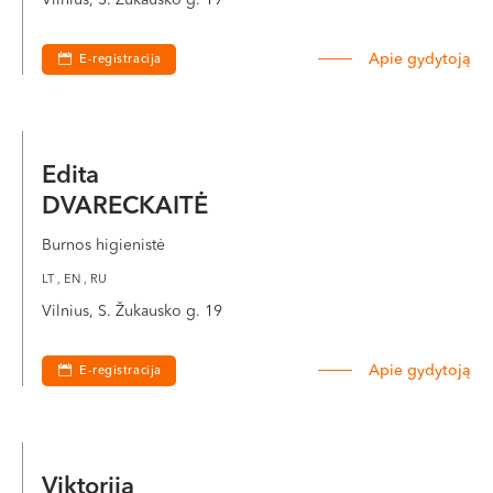
Apie gydytoją
E-registracija
Edita
DVARECKAITĖ
Burnos higienistė
LT , EN , RU
Vilnius, S. Žukausko g. 19
Apie gydytoją
E-registracija
Viktorija