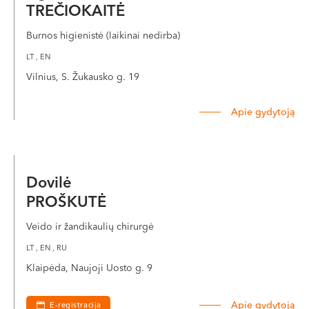
TREČIOKAITĖ
Burnos higienistė (laikinai nedirba)
LT , EN
Vilnius, S. Žukausko g. 19
Apie gydytoją
Dovilė
PROŠKUTĖ
Veido ir žandikaulių chirurgė
LT , EN , RU
Klaipėda, Naujoji Uosto g. 9
Apie gydytoją
E-registracija