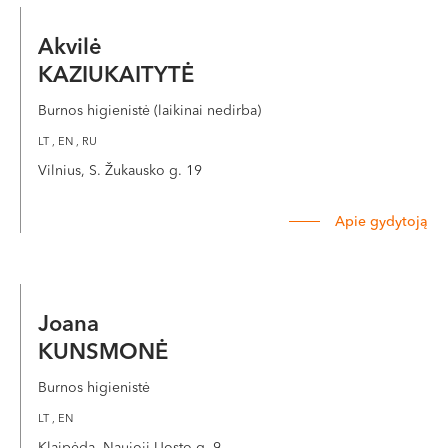
Akvilė
KAZIUKAITYTĖ
Burnos higienistė (laikinai nedirba)
LT , EN , RU
Vilnius, S. Žukausko g. 19
Apie gydytoją
Joana
KUNSMONĖ
Burnos higienistė
LT , EN
Klaipėda, Naujoji Uosto g. 9