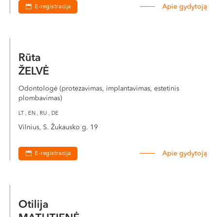
Apie gydytoją
E-registracija
Rūta
ŽELVĖ
Odontologė (protezavimas, implantavimas, estetinis
plombavimas)
LT , EN , RU , DE
Vilnius, S. Žukausko g. 19
Apie gydytoją
E-registracija
Otilija