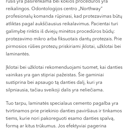
rūšis yra pasirenkama bei kokios procedūros yra
VI, VII --
reikalingos. Odontologijos centro „Northway“
profesionalų komanda rūpinasi, kad protezavimas būtų
atliktas pagal aukščiausius reikalavimus. Pacientai turi
galimybę rinktis iš dviejų minėtos procedūros būdų:
protezavimo mikro arba fiksuotais dantų protezais. Prie
pirmosios rūšies protezų priskiriami įklotai, užklotai bei
laminantės.
Įklotai bei užklotai rekomenduojami tuomet, kai danties
vainikas yra gan stipriai pažeistas. Šie gaminiai
sustiprina bei apsaugo tą danties dalį, kuri yra
silpniausia, tačiau sveikoji dalis yra neliečiama.
Tuo tarpu, laminatės specialaus cemento pagalba yra
tvirtinamos prie priekinio danties paviršiaus ir tinkamos
tiems, kurie nori pakoreguoti esamo danties spalvą,
formą ar kitus trūkumus. Jos efektyviai pagerina