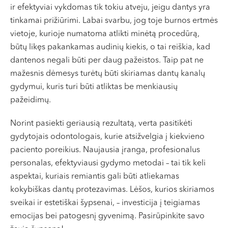
ir efektyviai vykdomas tik tokiu atveju, jeigu dantys yra
tinkamai prižiūrimi. Labai svarbu, jog toje burnos ertmės
vietoje, kurioje numatoma atlikti minėtą procedūrą,
būtų likęs pakankamas audinių kiekis, o tai reiškia, kad
dantenos negali būti per daug pažeistos. Taip pat ne
mažesnis dėmesys turėtų būti skiriamas dantų kanalų
gydymui, kuris turi būti atliktas be menkiausių
pažeidimų.
Norint pasiekti geriausią rezultatą, verta pasitikėti
gydytojais odontologais, kurie atsižvelgia į kiekvieno
paciento poreikius. Naujausia įranga, profesionalus
personalas, efektyviausi gydymo metodai – tai tik keli
aspektai, kuriais remiantis gali būti atliekamas
kokybiškas dantų protezavimas. Lėšos, kurios skiriamos
sveikai ir estetiškai šypsenai, – investicija į teigiamas
emocijas bei patogesnį gyvenimą. Pasirūpinkite savo