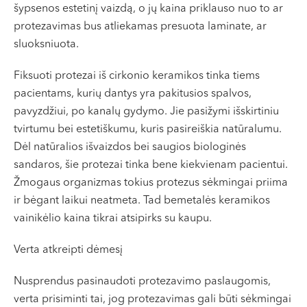
šypsenos estetinį vaizdą, o jų kaina priklauso nuo to ar
protezavimas bus atliekamas presuota laminate, ar
sluoksniuota.
Fiksuoti protezai iš cirkonio keramikos tinka tiems
pacientams, kurių dantys yra pakitusios spalvos,
pavyzdžiui, po kanalų gydymo. Jie pasižymi išskirtiniu
tvirtumu bei estetiškumu, kuris pasireiškia natūralumu.
Dėl natūralios išvaizdos bei saugios biologinės
sandaros, šie protezai tinka bene kiekvienam pacientui.
Žmogaus organizmas tokius protezus sėkmingai priima
ir bėgant laikui neatmeta. Tad bemetalės keramikos
vainikėlio kaina tikrai atsipirks su kaupu.
Verta atkreipti dėmesį
Nusprendus pasinaudoti protezavimo paslaugomis,
verta prisiminti tai, jog protezavimas gali būti sėkmingai