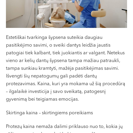
VII --
Klaipėda
Dragūnų g. 2
Darbo laikas:
Estetiškai tvarkinga šypsena suteikia daugiau
I-V 08:00 - 20:00
pasitikėjimo savimi, o sveiki dantys leidžia jaustis
VI, VII --
patogiai tiek kalbant, tiek juokiantis ar valgant. Netekus
Naujoji Uosto g. 9
vieno ar kelių dantų šypsena tampa mažiau patraukli,
Darbo laikas:
tampa sunkiau kramtyti, mažėja pasitikėjimas savimi.
I-V 08:00 - 20:00
Išvengti šių nepatogumų gali padėti dantų
VI 09:00 - 15:00
protezavimas. Kaina, kuri yra mokama už šią procedūrą
VII --
– ilgalaikė investicija į savo sveikatą, patogesnį
Kretinga
gyvenimą bei teigiamas emocijas.
J. Basanavičiaus g. 80
Skirtinga kaina – skirtingiems poreikiams
Darbo laikas:
Protezų kaina nemaža dalimi priklauso nuo to, kokia jų
I-V 08:00 - 20:00