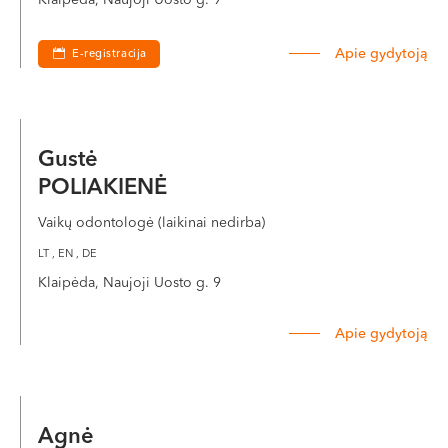
Apie gydytoją
E-registracija
Gustė
POLIAKIENĖ
Vaikų odontologė (laikinai nedirba)
LT , EN , DE
Klaipėda, Naujoji Uosto g. 9
Apie gydytoją
Agnė