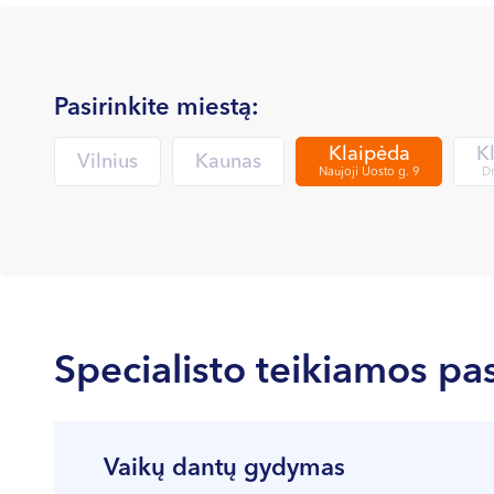
Pasirinkite miestą:
Klaipėda
K
Vilnius
Kaunas
Naujoji Uosto g. 9
Dr
Specialisto teikiamos pa
Vaikų dantų gydymas