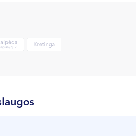
laipėda
Kretinga
agūnų g. 2
slaugos