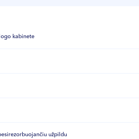
logo kabinete
besirezorbuojančiu užpildu