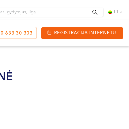
Ieškoti
LT
REGISTRACIJA INTERNETU
0 633 30 303
tinga
J. Basanavičiaus g. 80
bo laikas:
NĖ
 08:00 - 20:00
VII --