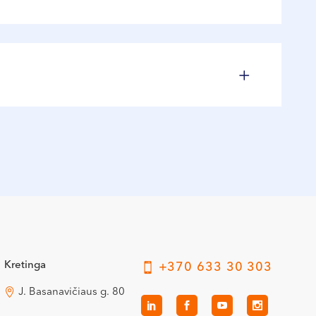
10 €
15 €
30 - 40 €
15 €
50 €
Kretinga
+370 633 30 303
J. Basanavičiaus g. 80
20 €