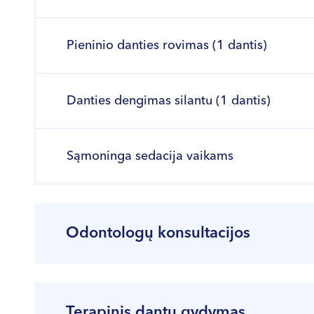
Pieninio danties rovimas (1 dantis)
Danties dengimas silantu (1 dantis)
Sąmoninga sedacija vaikams
Odontologų konsultacijos
Paslaugos pavadinimas
Terapinis dantų gydymas