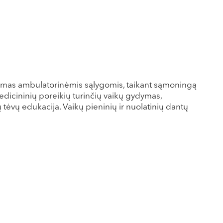
dymas ambulatorinėmis sąlygomis, taikant sąmoningą
medicininių poreikių turinčių vaikų gydymas,
 tėvų edukacija. Vaikų pieninių ir nuolatinių dantų