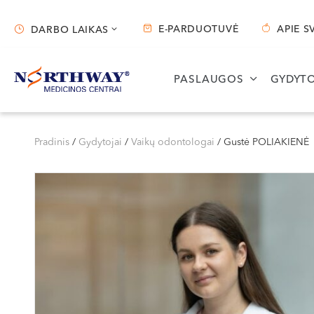
E-PARDUOTUVĖ
APIE S
DARBO LAIKAS
Darbo laikas
PASLAUGOS
GYDYTO
Vilnius
Kaunas
S. Žukausko g. 19
Miško g. 25A
Pradinis
/
Gydytojai
/
Vaikų odontologai
/
Gustė POLIAKIENĖ
Darbo laikas:
Darbo laikas:
I-V 07:30 - 20:30
I-V 08:00 - 20:00
VI 09:00 - 15:00
VI 09:00 - 15:00
VII --
VII --