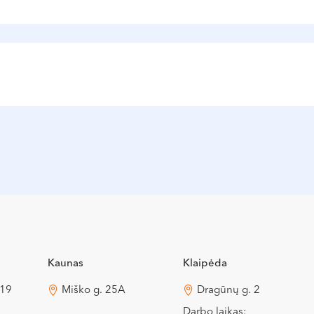
jos konferencijoje „Ašaros ir juokas“ skaitė pranešimą
 pašalinimas
Kaunas
Klaipėda
 19
Miško g. 25A
Dragūnų g. 2
Darbo laikas: